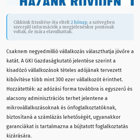
Cikkünk frissítése óta eltelt
2 hónap
, a szövegben
szereplő információk a megjelenéskor pontosak
voltak, de mára elavulhattak.
Csaknem negyedmillió vállalkozás választhatja jövőre a
katát. A GKI Gazdaságkutató jelentése szerint a
kisadózó vállalkozások tételes adójának tervezett
kibővítése több mint 300 ezer vállalkozót érinthet.
Hozzátették: az adózási forma továbbra is egyszerű és
alacsony adminisztrációs terhet jelentene a
mikrovállalkozásoknak és önfoglalkoztatóknak,
biztosítaná a számlázás lehetőségét, ugyanakkor
garanciákat is tartalmazna a bújtatott foglalkoztatás
kizárására.