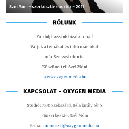
Szél Móni – szerkesztő-riporter – 2017
G
RÓLUNK
Fordulj hozzánk bizalommal!
Várjuk a témákat és információkat
már Szekszárdon is.
Köszönettel: Szél Móni
www.oxygenmedia.hu
KAPCSOLAT - OXYGEN MEDIA
Studió:
7100 Szekszárd, Béla király tér 5.
Főszerkesztő:
Szél Móni
E-mail:
moni.szel@oxygenmedia.hu