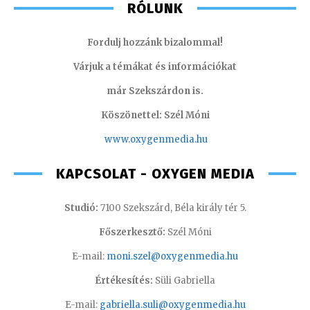
RÓLUNK
Fordulj hozzánk bizalommal!
Várjuk a témákat és információkat
már Szekszárdon is.
Köszönettel: Szél Móni
www.oxygenmedia.hu
KAPCSOLAT - OXYGEN MEDIA
Studió:
7100 Szekszárd, Béla király tér 5.
Főszerkesztő:
Szél Móni
E-mail:
moni.szel@oxygenmedia.hu
Értékesítés:
Süli Gabriella
E-mail:
gabriella.suli@oxygenmedia.hu