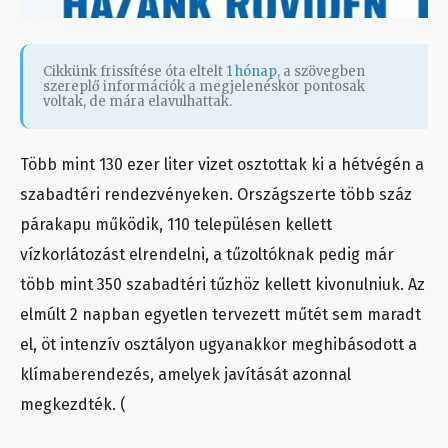
Cikkünk frissítése óta eltelt
1 hónap
, a szövegben
szereplő információk a megjelenéskor pontosak
voltak, de mára elavulhattak.
Több mint 130 ezer liter vizet osztottak ki a hétvégén a
szabadtéri rendezvényeken. Országszerte több száz
párakapu működik, 110 településen kellett
vízkorlátozást elrendelni, a tűzoltóknak pedig már
több mint 350 szabadtéri tűzhöz kellett kivonulniuk. Az
elmúlt 2 napban egyetlen tervezett műtét sem maradt
el, öt intenzív osztályon ugyanakkor meghibásodott a
klímaberendezés, amelyek javítását azonnal
megkezdték. (