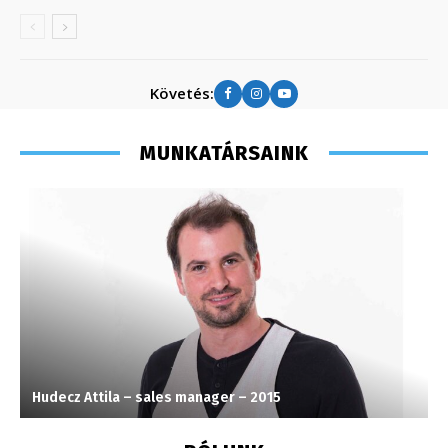
Követés:
MUNKATÁRSAINK
Hudecz Attila – sales manager – 2015
T