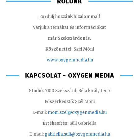
RÓLUNK
Fordulj hozzánk bizalommal!
Várjuk a témákat és információkat
már Szekszárdon is.
Köszönettel: Szél Móni
www.oxygenmedia.hu
KAPCSOLAT - OXYGEN MEDIA
Studió:
7100 Szekszárd, Béla király tér 5.
Főszerkesztő:
Szél Móni
E-mail:
moni.szel@oxygenmedia.hu
Értékesítés:
Süli Gabriella
E-mail:
gabriella.suli@oxygenmedia.hu