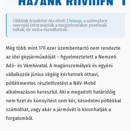
Cikkünk frissítése óta eltelt
2 hónap
, a szövegben
szereplő információk a megjelenéskor pontosak
voltak, de mára elavulhattak.
Még több mint 170 ezer üzembentartó nem rendezte
az idei gépjárműadóját – figyelmeztetett a Nemzeti
Adó- és Vámhivatal. A magánszemélyek és egyéni
vállalkozók június végéig kérhetnek öthavi,
pótlékmentes részletfizetést a NAV-Mobil
alkalmazáson keresztül. Aki a megadott határidőig
nem fizet és könnyítést sem kér, késedelmi pótlékkal
számolhat, vagy akár a járművét is kivonhatják a
forgalomból.