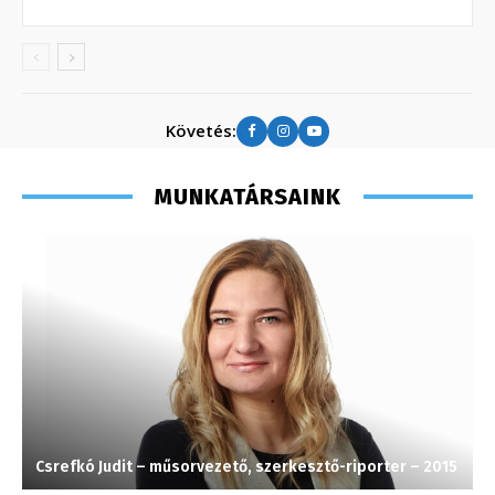
Követés:
MUNKATÁRSAINK
Csrefkó Judit – műsorvezető, szerkesztő-riporter – 2015
F