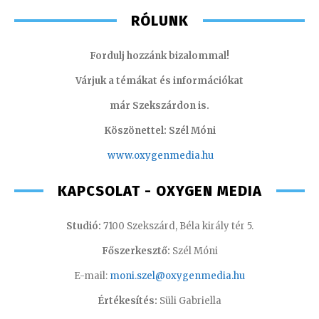
RÓLUNK
Fordulj hozzánk bizalommal!
Várjuk a témákat és információkat
már Szekszárdon is.
Köszönettel: Szél Móni
www.oxygenmedia.hu
KAPCSOLAT - OXYGEN MEDIA
Studió:
7100 Szekszárd, Béla király tér 5.
Főszerkesztő:
Szél Móni
E-mail:
moni.szel@oxygenmedia.hu
Értékesítés:
Süli Gabriella