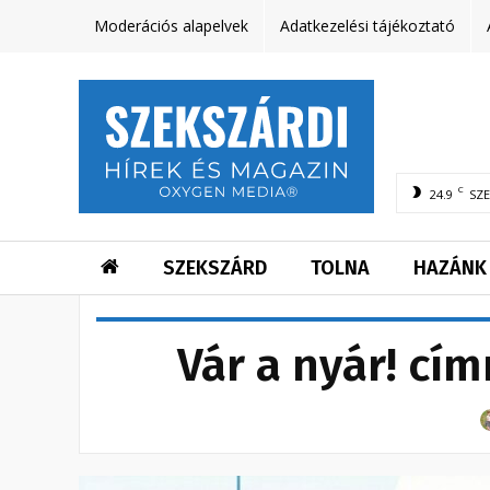
Moderációs alapelvek
Adatkezelési tájékoztató
C
24.9
SZ
SZEKSZÁRD
TOLNA
HAZÁNK
Vár a nyár! cí