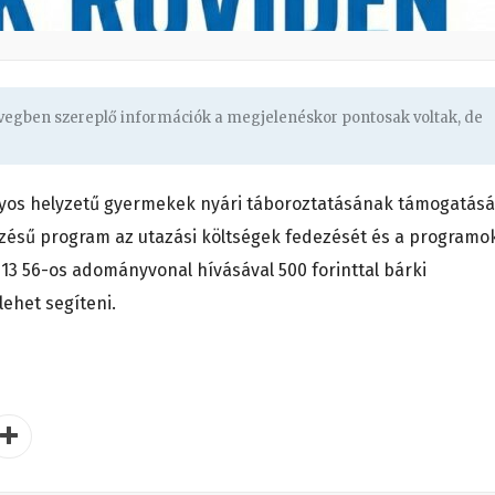
övegben szereplő információk a megjelenéskor pontosak voltak, de
yos helyzetű gyermekek nyári táboroztatásának támogatásá
evezésű program az utazási költségek fedezését és a programo
 13 56-os adományvonal hívásával 500 forinttal bárki
lehet segíteni.