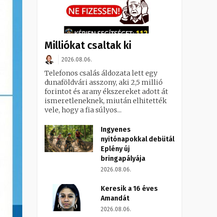
Milliókat csaltak ki
2026.08.06.
Telefonos csalás áldozata lett egy
dunaföldvári asszony, aki 2,5 millió
forintot és arany ékszereket adott át
ismeretleneknek, miután elhitették
vele, hogy a fia súlyos...
Ingyenes
nyitónapokkal debütál
Eplény új
bringapályája
2026.08.06.
Keresik a 16 éves
Amandát
2026.08.06.