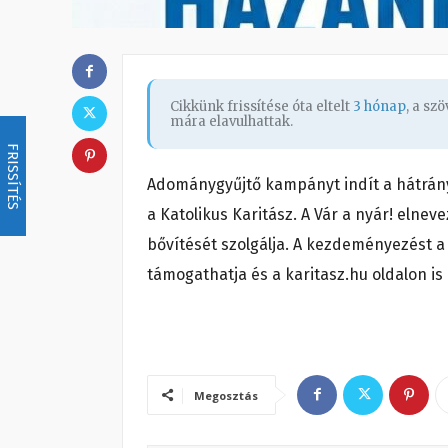
Cikkünk frissítése óta eltelt
3 hónap
, a sz
mára elavulhattak.
FRISSÍTÉS
Adománygyűjtő kampányt indít a hátrán
a Katolikus Karitász. A Vár a nyár! eln
bővítését szolgálja. A kezdeményezést a
támogathatja és a karitasz.hu oldalon is 
Megosztás