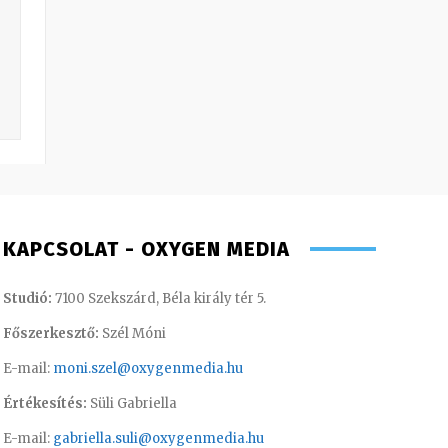
KAPCSOLAT - OXYGEN MEDIA
Studió:
7100 Szekszárd, Béla király tér 5.
Főszerkesztő:
Szél Móni
E-mail:
moni.szel@oxygenmedia.hu
Értékesítés:
Süli Gabriella
E-mail:
gabriella.suli@oxygenmedia.hu