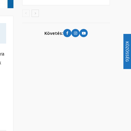
Követés:
KÖZÖSSÉG
ra
k