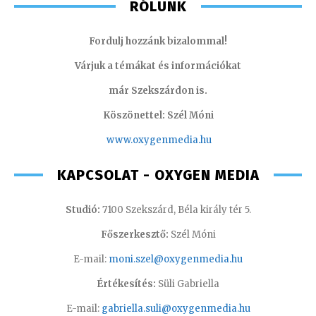
RÓLUNK
Fordulj hozzánk bizalommal!
Várjuk a témákat és információkat
már Szekszárdon is.
Köszönettel: Szél Móni
www.oxygenmedia.hu
KAPCSOLAT - OXYGEN MEDIA
Studió:
7100 Szekszárd, Béla király tér 5.
Főszerkesztő:
Szél Móni
E-mail:
moni.szel@oxygenmedia.hu
Értékesítés:
Süli Gabriella
E-mail:
gabriella.suli@oxygenmedia.hu