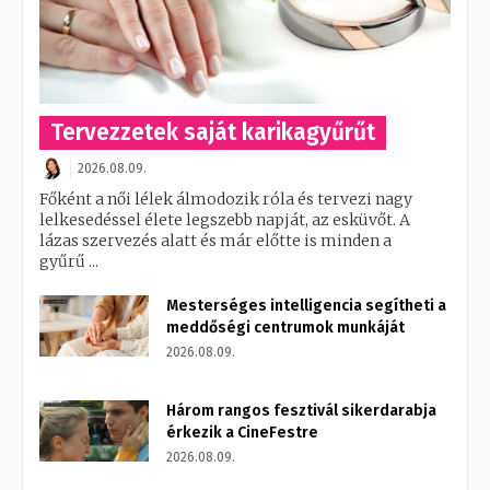
Tervezzetek saját karikagyűrűt
2026.08.09.
Főként a női lélek álmodozik róla és tervezi nagy
lelkesedéssel élete legszebb napját, az esküvőt. A
lázas szervezés alatt és már előtte is minden a
gyűrű ...
Mesterséges intelligencia segítheti a
meddőségi centrumok munkáját
2026.08.09.
Három rangos fesztivál sikerdarabja
érkezik a CineFestre
2026.08.09.