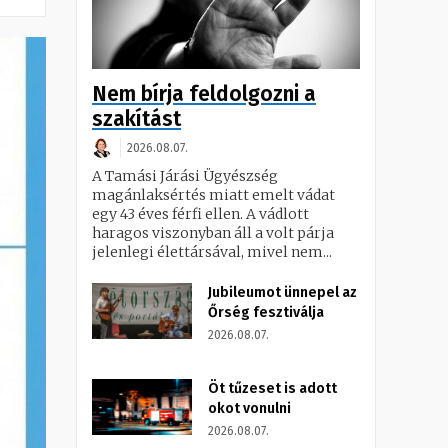
Nem bírja feldolgozni a
szakítást
2026.08.07.
A Tamási Járási Ügyészség
magánlaksértés miatt emelt vádat
egy 43 éves férfi ellen. A vádlott
haragos viszonyban áll a volt párja
jelenlegi élettársával, mivel nem...
Jubileumot ünnepel az
Őrség fesztiválja
2026.08.07.
Öt tűzeset is adott
okot vonulni
2026.08.07.