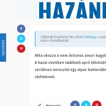
Cikkünk frissítése óta eltelt
1 hónap
, a sz
mára elavulhattak.
FRISSÍTÉS
Atka okozza a nem őshonos amuri kagyl
A hazai vizekben található apró élősködő
sérülésen keresztül egy olyan bakteriáli
védtelenek.
Megosztás