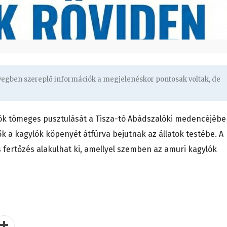
övegben szereplő információk a megjelenéskor pontosak voltak, de
ók tömeges pusztulását a Tisza-tó Abádszalóki medencéjébe
k a kagylók köpenyét átfúrva bejutnak az állatok testébe. A
s fertőzés alakulhat ki, amellyel szemben az amuri kagylók