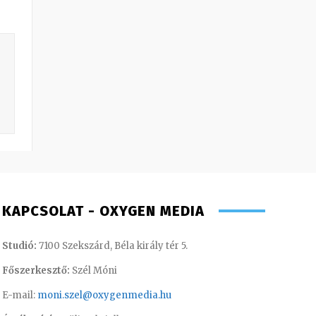
KAPCSOLAT - OXYGEN MEDIA
Studió:
7100 Szekszárd, Béla király tér 5.
Főszerkesztő:
Szél Móni
E-mail:
moni.szel@oxygenmedia.hu