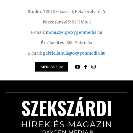
Studió:
7100 Szekszárd, Béla király tér 5.
Főszerkesztő:
Szél Móni
E-mail:
moni.szel@oxygenmedia.hu
Értékesítés:
Süli Gabriella
E-mail:
gabriella.suli@oxygenmedia.hu
IMPRESSZUM