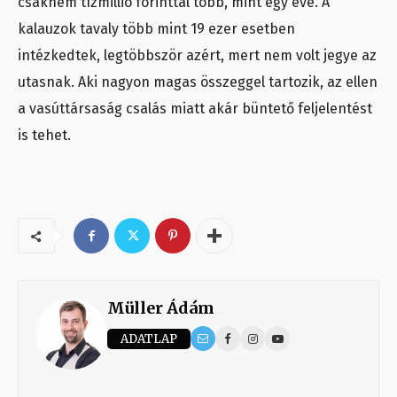
csaknem tízmillió forinttal több, mint egy éve. A
kalauzok tavaly több mint 19 ezer esetben
intézkedtek, legtöbbször azért, mert nem volt jegye az
utasnak. Aki nagyon magas összeggel tartozik, az ellen
a vasúttársaság csalás miatt akár büntető feljelentést
is tehet.
Müller Ádám
ADATLAP