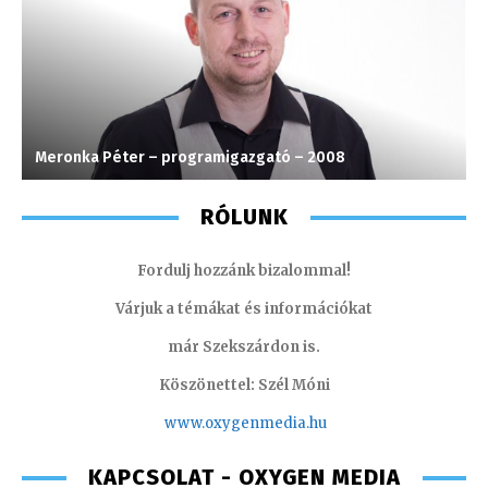
Meronka Péter – programigazgató – 2008
F
RÓLUNK
Fordulj hozzánk bizalommal!
Várjuk a témákat és információkat
már Szekszárdon is.
Köszönettel: Szél Móni
www.oxygenmedia.hu
KAPCSOLAT - OXYGEN MEDIA