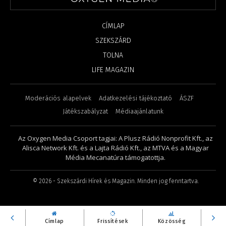
CÍMLAP
SZEKSZÁRD
TOLNA
LIFE MAGAZIN
Moderációs alapelvek
Adatkezelési tájékoztató
ÁSZF
Játékszabályzat
Médiaajánlatunk
Az Oxygen Media Csoport tagjai: A Plusz Rádió Nonprofit Kft., az
Alisca Network Kft. és a Lajta Rádió Kft., az MTVA és a Magyar
Média Mecanatúra támogatottja.
©
2026
- Szekszárdi Hírek és Magazin. Minden jog fenntartva.
Címlap
Frissítések
Közösség