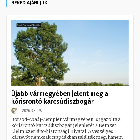
NEKED AJÁNLJUK
Újabb vármegyében jelent meg a
kőrisrontó karcsúdíszbogár
2026.08.09.
Borsod-Abaúj-Zemplén vármegyében is igazolta a
kőrisrontó karcsúdíszbogár jelenlétét a Nemzeti
Élelmiszerlánc-biztonsági Hivatal. A veszélyes
kártevőt nemcsak csapdákban találták meg, hanem