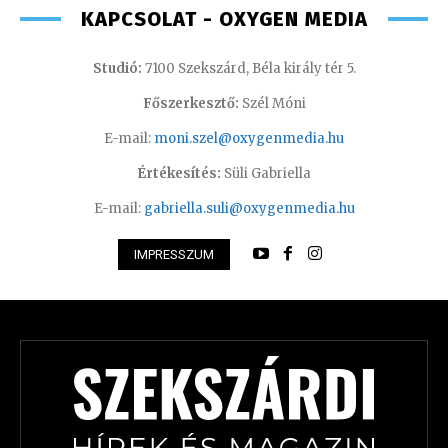
KAPCSOLAT - OXYGEN MEDIA
Studió:
7100 Szekszárd, Béla király tér 5.
Főszerkesztő:
Szél Móni
E-mail:
moni.szel@oxygenmedia.hu
Értékesítés:
Süli Gabriella
E-mail:
gabriella.suli@oxygenmedia.hu
IMPRESSZUM