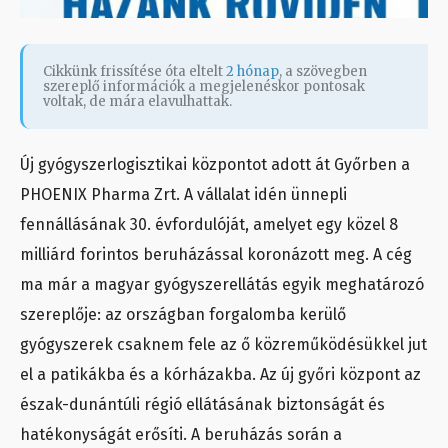
Cikkünk frissítése óta eltelt
2 hónap
, a szövegben
szereplő információk a megjelenéskor pontosak
voltak, de mára elavulhattak.
Új gyógyszerlogisztikai központot adott át Győrben a
PHOENIX Pharma Zrt. A vállalat idén ünnepli
fennállásának 30. évfordulóját, amelyet egy közel 8
milliárd forintos beruházással koronázott meg. A cég
ma már a magyar gyógyszerellátás egyik meghatározó
szereplője: az országban forgalomba kerülő
gyógyszerek csaknem fele az ő közreműködésükkel jut
el a patikákba és a kórházakba. Az új győri központ az
észak-dunántúli régió ellátásának biztonságát és
hatékonyságát erősíti. A beruházás során a