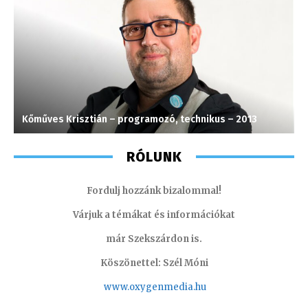
Kőműves Krisztián – programozó, technikus – 2013
H
RÓLUNK
Fordulj hozzánk bizalommal!
Várjuk a témákat és információkat
már Szekszárdon is.
Köszönettel: Szél Móni
www.oxygenmedia.hu