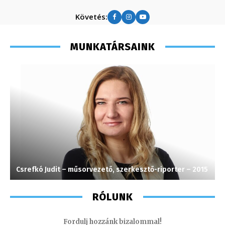
Követés:
MUNKATÁRSAINK
Csrefkó Judit – műsorvezető, szerkesztő-riporter – 2015
K
RÓLUNK
Fordulj hozzánk bizalommal!