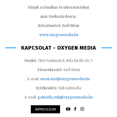
Várjuk a témákat és információkat
már Szekszárdon is.
Köszönettel: Szél Móni
www.oxygenmedia.hu
KAPCSOLAT - OXYGEN MEDIA
Studió:
7100 Szekszárd, Béla király tér 5.
Főszerkesztő:
Szél Móni
E-mail:
moni.szel@oxygenmedia.hu
Értékesítés:
Süli Gabriella
E-mail:
gabriella.suli@oxygenmedia.hu
IMPRESSZUM