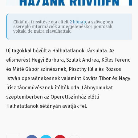
Cikkünk frissítése óta eltelt
2 hónap
, a szövegben
szereplő információk a megjelenéskor pontosak
voltak, de mára elavulhattak.
Új tagokkal bővült a Halhatatlanok Társulata. Az
elismerést Hegyi Barbara, Szulák Andrea, Köles Ferenc
és Máté Gábor színésznek, Pászthy Júlia és Rozsos
István operaénekesnek valamint Kováts Tibor és Nagy
Írisz táncművésznek ítélték oda. Lábnyomukat
szeptemberben az Operettszínház előtti
Halhatatlanok sétányán avatják fel.