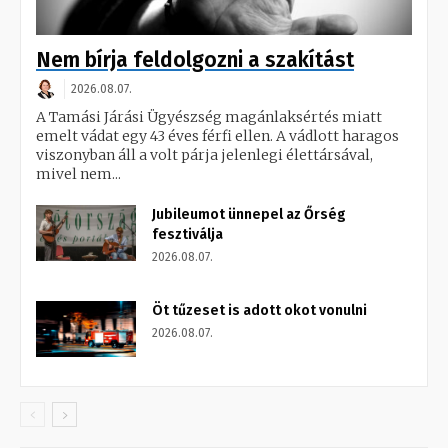
Nem bírja feldolgozni a szakítást
2026.08.07.
A Tamási Járási Ügyészség magánlaksértés miatt
emelt vádat egy 43 éves férfi ellen. A vádlott haragos
viszonyban áll a volt párja jelenlegi élettársával,
mivel nem...
Jubileumot ünnepel az Őrség
fesztiválja
2026.08.07.
Öt tűzeset is adott okot vonulni
2026.08.07.