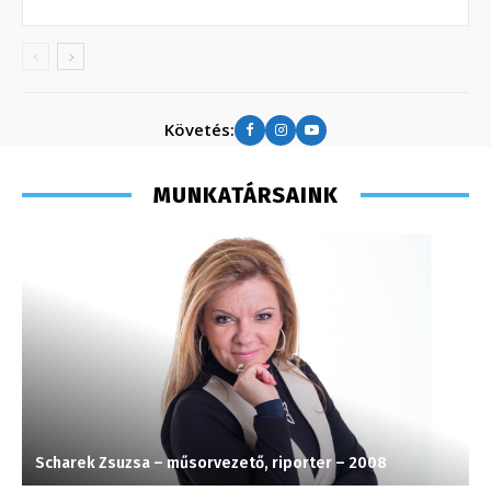
Követés:
MUNKATÁRSAINK
Scharek Zsuzsa – műsorvezető, riporter – 2008
F