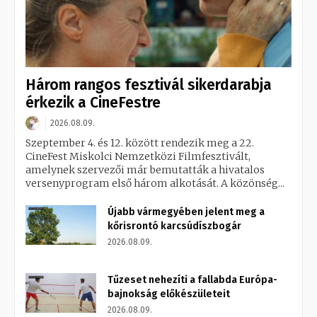
Három rangos fesztivál sikerdarabja
érkezik a CineFestre
2026.08.09.
Szeptember 4. és 12. között rendezik meg a 22.
CineFest Miskolci Nemzetközi Filmfesztivált,
amelynek szervezői már bemutatták a hivatalos
versenyprogram első három alkotását. A közönség...
Újabb vármegyében jelent meg a
kőrisrontó karcsúdíszbogár
2026.08.09.
Tűzeset nehezíti a fallabda Európa-
bajnokság előkészületeit
2026.08.09.