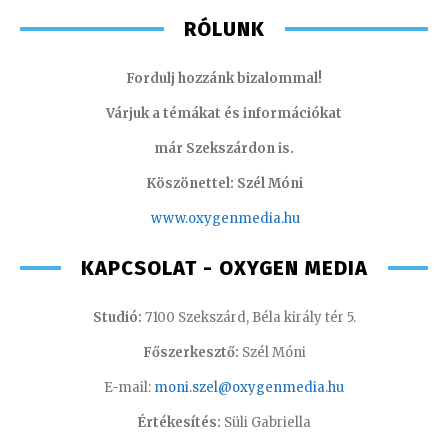
RÓLUNK
Fordulj hozzánk bizalommal!
Várjuk a témákat és információkat
már Szekszárdon is.
Köszönettel: Szél Móni
www.oxygenmedia.hu
KAPCSOLAT - OXYGEN MEDIA
Studió:
7100 Szekszárd, Béla király tér 5.
Főszerkesztő:
Szél Móni
E-mail:
moni.szel@oxygenmedia.hu
Értékesítés:
Süli Gabriella