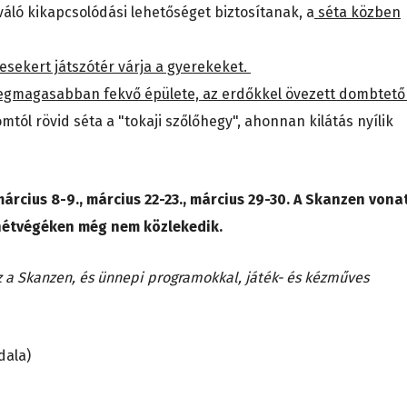
áló kikapcsolódási lehetőséget biztosítanak, a
séta közben
esekert játszótér várja a gyerekeket.
 legmagasabban fekvő épülete, az erdőkkel övezett dombtet
mtól rövid séta a "tokaji szőlőhegy", ahonnan kilátás nyílik
március 8-9., március 22-23., március 29-30. A Skanzen vona
hétvégéken még nem közlekedik.
z a Skanzen, és ünnepi programokkal, játék- és kézműves
dala)