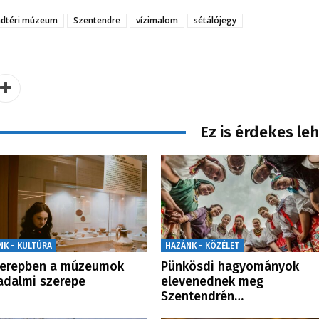
adtéri múzeum
Szentendre
vízimalom
sétálójegy
Ez is érdekes le
NK - KULTÚRA
HAZÁNK - KÖZÉLET
zerepben a múzeumok
Pünkösdi hagyományok
adalmi szerepe
elevenednek meg
Szentendrén…