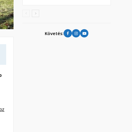
Követés:
b
oz