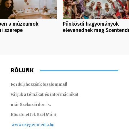
ben a múzeumok
Pünkösdi hagyományok
i szerepe
elevenednek meg Szentend
RÓLUNK
Fordulj hozzánk bizalommal!
Várjuk a témákat és információkat
már Szekszárdon is.
Köszönettel: Szél Móni
www.oxygenmedia.hu