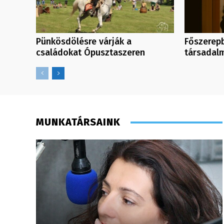
Pünkösdölésre várják a
Főszerep
családokat Ópusztaszeren
társadalm
MUNKATÁRSAINK