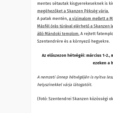
mentes sétautak kisgyerekeseknek is kiv
megéhezőket a Skanzen Pékség várja.
A patak mentén,
a vízimalom mellett a M
Másfél órás túrával elérhető a Skanzen
álló Mándoki templom.
A rejtett fatemplo
Szentendrére és a környező hegyekre.
Az előszezon hétvégéi: március 1-2., 
ezeken a 
A nemzeti ünnep hétvégéjén is nyitva les
helyszínekkel várja látogatóit.
(Fotó: Szentendrei Skanzen közösségi ol