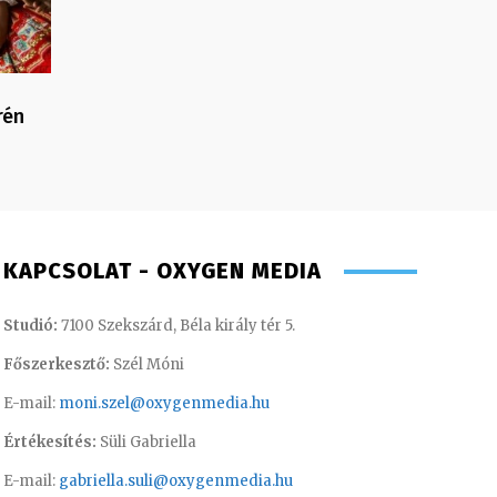
rén
KAPCSOLAT - OXYGEN MEDIA
Studió:
7100 Szekszárd, Béla király tér 5.
Főszerkesztő:
Szél Móni
E-mail:
moni.szel@oxygenmedia.hu
Értékesítés:
Süli Gabriella
E-mail:
gabriella.suli@oxygenmedia.hu