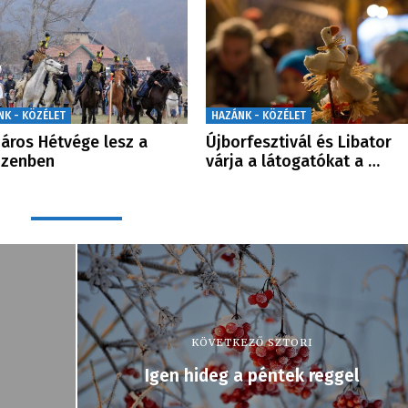
NK - KÖZÉLET
HAZÁNK - KÖZÉLET
áros Hétvége lesz a
Újborfesztivál és Libator
nzenben
várja a látogatókat a …
KÖVETKEZŐ SZTORI
Igen hideg a péntek reggel