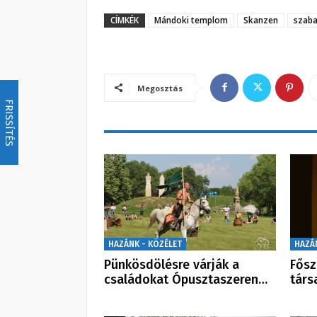
CÍMKÉK
Mándoki templom
Skanzen
szab
Megosztás
FRISSÍTÉS
HAZÁNK - KÖZÉLET
HAZÁ
Pünkösdölésre várják a
Fős
családokat Ópusztaszeren…
társ