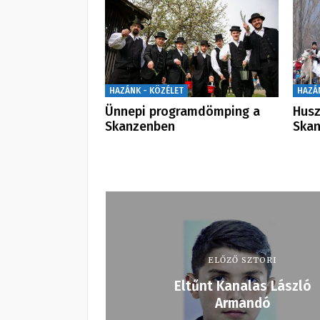
HAZÁNK - KÖZÉLET
HAZÁ
Ünnepi programdömping a
Husz
Skanzenben
Ska
ELŐZŐ SZTORI
Eltűnt Kanalas László
Armandó