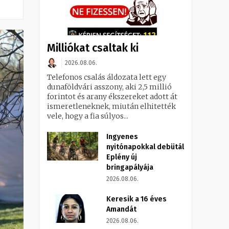
Milliókat csaltak ki
2026.08.06.
Telefonos csalás áldozata lett egy
dunaföldvári asszony, aki 2,5 millió
forintot és arany ékszereket adott át
ismeretleneknek, miután elhitették
vele, hogy a fia súlyos...
Ingyenes
nyitónapokkal debütál
Eplény új
bringapályája
2026.08.06.
Keresik a 16 éves
Amandát
2026.08.06.