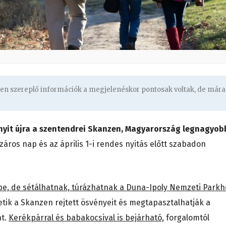
ben szereplő információk a megjelenéskor pontosak voltak, de mára
 nyit újra a szentendrei Skanzen, Magyarország legnagyob
száros nap és az április 1-i rendes nyitás előtt szabadon
e, de sétálhatnak, túrázhatnak a Duna-Ipoly Nemzeti Parkh
etik a Skanzen rejtett ösvényeit és megtapasztalhatják a
át.
Kerékpárral és babakocsival is bejárható,
forgalomtól