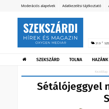
Moderációs alapelvek
Adatkezelési tájékoztató
C
31.9
SZ
SZEKSZÁRD
TOLNA
HAZÁNK
Kezdőlap
Sétálójeggyel n