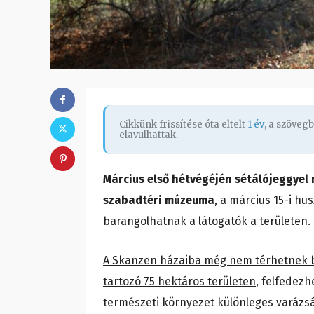
Cikkünk frissítése óta eltelt
1 év
, a szöveg
elavulhattak.
Március első hétvégéjén sétálójeggyel
szabadtéri múzeuma
, a március 15-i hu
barangolhatnak a látogatók a területen.
A Skanzen házaiba még nem térhetnek b
tartozó 75 hektáros területen
, felfedezh
természeti környezet különleges varázs