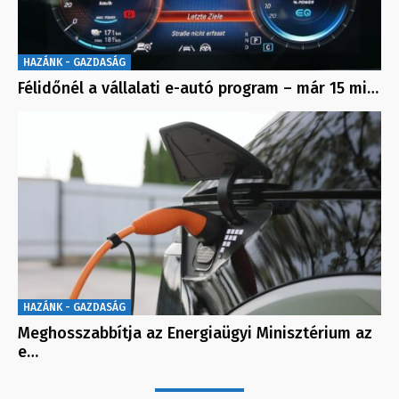
HAZÁNK - GAZDASÁG
Félidőnél a vállalati e-autó program – már 15 mi…
HAZÁNK - GAZDASÁG
Meghosszabbítja az Energiaügyi Minisztérium az
e…