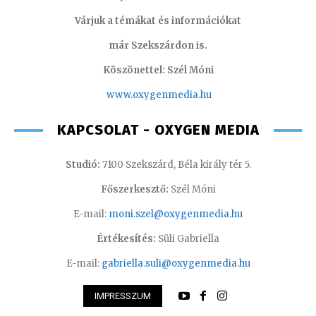
Várjuk a témákat és információkat
már Szekszárdon is.
Köszönettel: Szél Móni
www.oxygenmedia.hu
KAPCSOLAT - OXYGEN MEDIA
Studió:
7100 Szekszárd, Béla király tér 5.
Főszerkesztő:
Szél Móni
E-mail:
moni.szel@oxygenmedia.hu
Értékesítés:
Süli Gabriella
E-mail:
gabriella.suli@oxygenmedia.hu
IMPRESSZUM