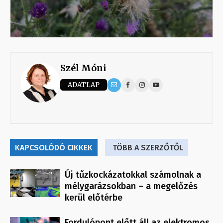
Szél Móni
ADATLAP
KAPCSOLÓDÓ CIKKEK
TÖBB A SZERZŐTŐL
Új tűzkockázatokkal számolnak a
mélygarázsokban – a megelőzés
kerül előtérbe
Fordulópont előtt áll az elektromos