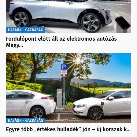
HAZÁNK - GAZDASÁG
Fordulópont előtt áll az elektromos autózás
Magy…
HAZÁNK - GAZDASÁG
Egyre több „értékes hulladék” jön – új korszak k…