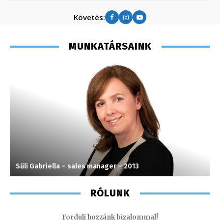
Követés:
MUNKATÁRSAINK
Süli Gabriella – sales manager – 2013
I
RÓLUNK
Fordulj hozzánk bizalommal!