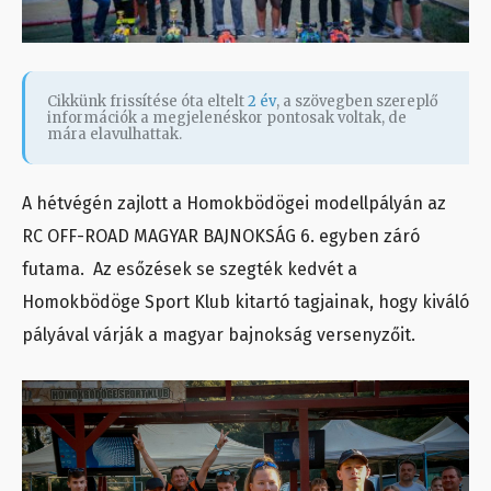
Cikkünk frissítése óta eltelt
2 év
, a szövegben szereplő
információk a megjelenéskor pontosak voltak, de
mára elavulhattak.
A hétvégén zajlott a Homokbödögei modellpályán az
RC OFF-ROAD MAGYAR BAJNOKSÁG 6. egyben záró
futama. Az esőzések se szegték kedvét a
Homokbödöge Sport Klub kitartó tagjainak, hogy kiváló
pályával várják a magyar bajnokság versenyzőit.