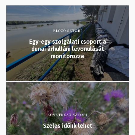
ELŐZŐ SZTORI
Egy-egy szolgálati csoport a
dunai árhullám levonulását
monitorozza
KÖVETKEZŐ SZTORI
Szeles időnk lehet