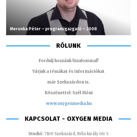
Meronka Péter – programigazgató – 2008
S
RÓLUNK
Fordulj hozzánk bizalommal!
Várjuk a témákat és információkat
már Szekszárdon is.
Köszönettel: Szél Móni
www.oxygenmedia.hu
KAPCSOLAT - OXYGEN MEDIA
Studió:
7100 Szekszárd, Béla király tér 5.