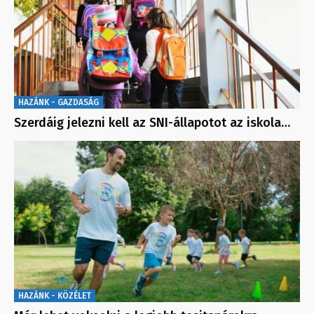
HAZÁNK - GAZDASÁG
Szerdáig jelezni kell az SNI-állapotot az iskola…
HAZÁNK - KÖZÉLET