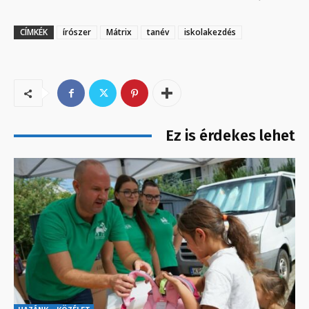
CÍMKÉK
írószer
Mátrix
tanév
iskolakezdés
Ez is érdekes lehet