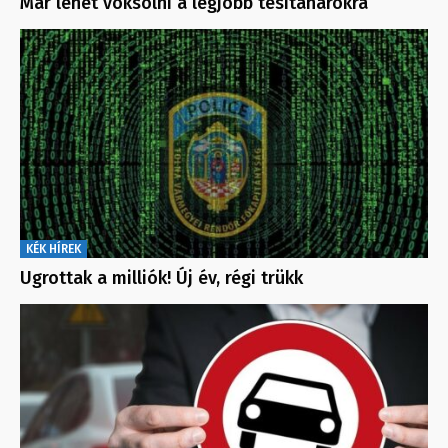
Már lehet voksolni a legjobb tesitanárokra
KÉK HÍREK
Ugrottak a milliók! Új év, régi trükk