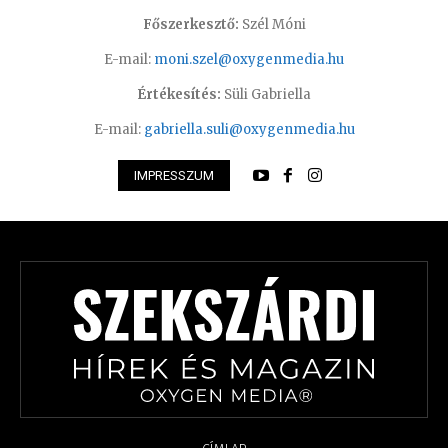
Főszerkesztő:
Szél Móni
E-mail:
moni.szel@oxygenmedia.hu
Értékesítés:
Süli Gabriella
E-mail:
gabriella.suli@oxygenmedia.hu
IMPRESSZUM