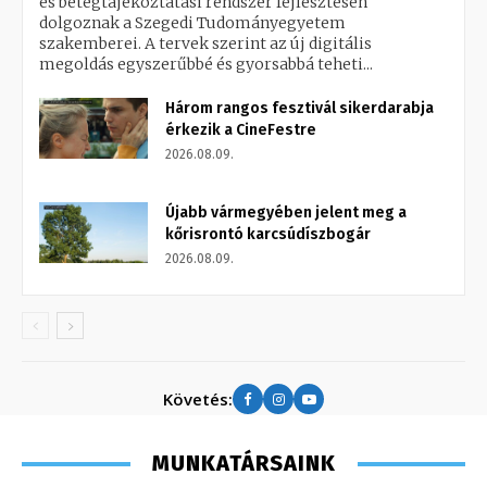
és betegtájékoztatási rendszer fejlesztésén
dolgoznak a Szegedi Tudományegyetem
szakemberei. A tervek szerint az új digitális
megoldás egyszerűbbé és gyorsabbá teheti...
Három rangos fesztivál sikerdarabja
érkezik a CineFestre
2026.08.09.
Újabb vármegyében jelent meg a
kőrisrontó karcsúdíszbogár
2026.08.09.
Követés:
MUNKATÁRSAINK