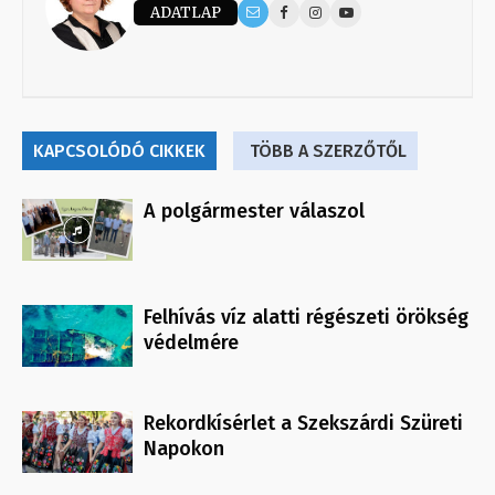
ADATLAP
KAPCSOLÓDÓ CIKKEK
TÖBB A SZERZŐTŐL
A polgármester válaszol
Felhívás víz alatti régészeti örökség
védelmére
Rekordkísérlet a Szekszárdi Szüreti
Napokon