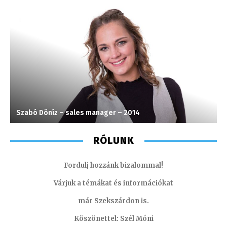
Szabó Döníz – sales manager – 2014
F
RÓLUNK
Fordulj hozzánk bizalommal!
Várjuk a témákat és információkat
már Szekszárdon is.
Köszönettel: Szél Móni