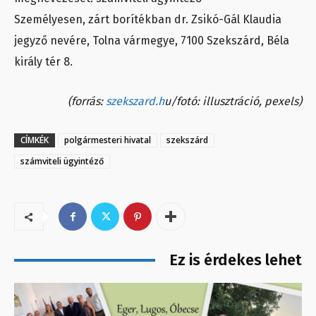
Személyesen, zárt borítékban dr. Zsikó-Gál Klaudia
jegyző nevére, Tolna vármegye, 7100 Szekszárd, Béla
király tér 8.
(forrás:
szekszard.h
u/fotó: illusztráció, pexels)
CÍMKÉK
polgármesteri hivatal
szekszárd
számviteli ügyintéző
Ez is érdekes lehet