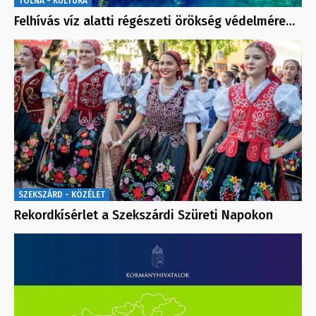
TOLNA - KULTÚRA
Felhívás víz alatti régészeti örökség védelmére…
SZEKSZÁRD - KÖZÉLET
Rekordkísérlet a Szekszárdi Szüreti Napokon