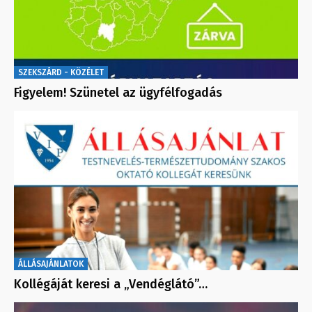
SZEKSZÁRD - KÖZÉLET
Figyelem! Szünetel az ügyfélfogadás
ÁLLÁSAJÁNLATOK
Kollégáját keresi a „Vendéglátó”…