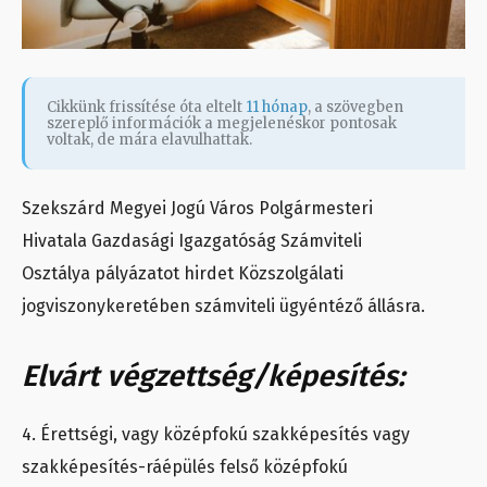
Cikkünk frissítése óta eltelt
11 hónap
, a szövegben
szereplő információk a megjelenéskor pontosak
voltak, de mára elavulhattak.
Szekszárd Megyei Jogú Város Polgármesteri
Hivatala Gazdasági Igazgatóság Számviteli
Osztálya pályázatot hirdet Közszolgálati
jogviszonykeretében számviteli ügyéntéző állásra.
Elvárt végzettség/képesítés:
4. Érettségi, vagy középfokú szakképesítés vagy
szakképesítés-ráépülés felső középfokú