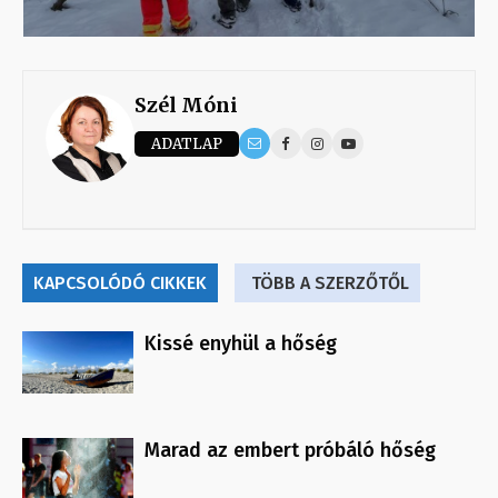
Szél Móni
ADATLAP
KAPCSOLÓDÓ CIKKEK
TÖBB A SZERZŐTŐL
Kissé enyhül a hőség
Marad az embert próbáló hőség