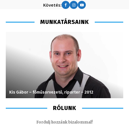
Követés:
MUNKATÁRSAINK
Kis Gábor – főműsorvezető, riporter – 2012
M
RÓLUNK
Fordulj hozzánk bizalommal!