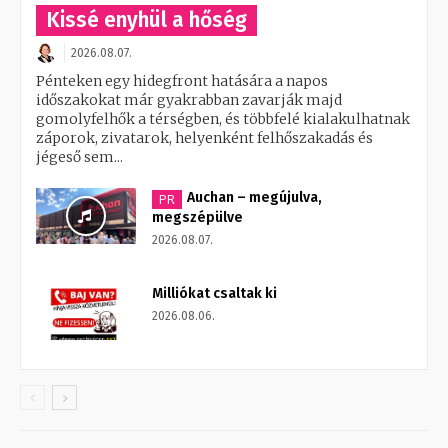
Kissé enyhül a hőség
2026.08.07.
Pénteken egy hidegfront hatására a napos
időszakokat már gyakrabban zavarják majd
gomolyfelhők a térségben, és többfelé kialakulhatnak
záporok, zivatarok, helyenként felhőszakadás és
jégeső sem...
Auchan – megújulva,
PR
megszépülve
2026.08.07.
Milliókat csaltak ki
2026.08.06.