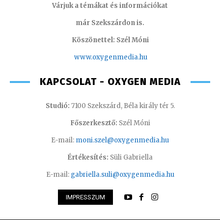
Várjuk a témákat és információkat
már Szekszárdon is.
Köszönettel: Szél Móni
www.oxygenmedia.hu
KAPCSOLAT - OXYGEN MEDIA
Studió:
7100 Szekszárd, Béla király tér 5.
Főszerkesztő:
Szél Móni
E-mail:
moni.szel@oxygenmedia.hu
Értékesítés:
Süli Gabriella
E-mail:
gabriella.suli@oxygenmedia.hu
IMPRESSZUM