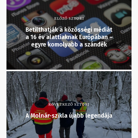
ELŐZŐ SZTORI
Betilthatják a közösségi médiát
a 16 év alattiaknak Európában –
egyre komolyabb a szándék
KÖVETKEZŐ SZTORI
A Molnár-szikla újabb legendája