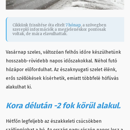
Cikkünk frissítése óta eltelt
7 hónap
, a szövegben
szereplő információk a megjelenéskor pontosak
voltak, de mára elavulhattak.
Vasárnap szeles, változóan felhős időre készülhetünk
hosszabb-rövidebb napos időszakokkal. Néhol futó
hózápor előfordulhat. Az északnyugati szelet élénk,
erős széllökések kísérhetik, emiatt többfelé hófúvás
alakulhat ki.
Kora délután -2 fok körül alakul.
Hétfőn legfeljebb az északkeleti csücsökben
szállingózhat a hó. Az ország nagy részén napos lesz a