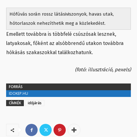
Hófúvás során rossz látásiviszonyok, havas utak,
hótorlaszok nehezíthetik meg a közlekedést.
Emellett továbbra is többfelé csúszósak lesznek,
latyakosak, főként az alsóbbrendű utakon továbbra
hókásás szakaszokkal találkozhatunk.
(fotó: illusztráció, pexels)
FORRÁS
IDOKEP.HU
CÍMKÉK
időjárás