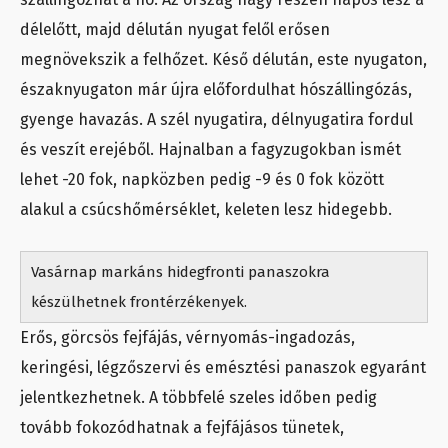
délelőtt, majd délután nyugat felől erősen
megnövekszik a felhőzet. Késő délután, este nyugaton,
északnyugaton már újra előfordulhat hószállingózás,
gyenge havazás. A szél nyugatira, délnyugatira fordul
és veszít erejéből. Hajnalban a fagyzugokban ismét
lehet -20 fok, napközben pedig -9 és 0 fok között
alakul a csúcshőmérséklet, keleten lesz hidegebb.
Vasárnap markáns hidegfronti panaszokra
készülhetnek frontérzékenyek.
Erős, görcsös fejfájás, vérnyomás-ingadozás,
keringési, légzőszervi és emésztési panaszok egyaránt
jelentkezhetnek. A többfelé szeles időben pedig
tovább fokozódhatnak a fejfájásos tünetek,