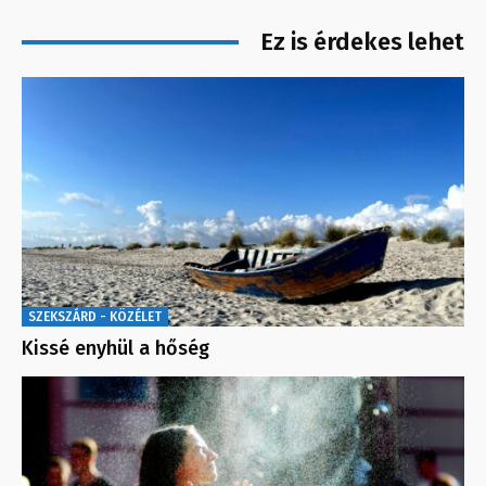
Ez is érdekes lehet
SZEKSZÁRD - KÖZÉLET
Kissé enyhül a hőség