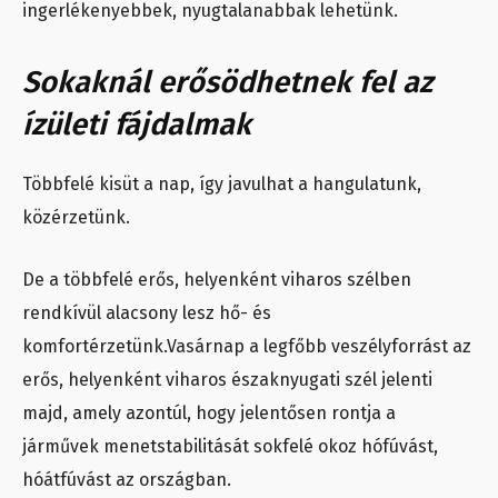
ingerlékenyebbek, nyugtalanabbak lehetünk.
Sokaknál erősödhetnek fel az
ízületi fájdalmak
Többfelé kisüt a nap, így javulhat a hangulatunk,
közérzetünk.
De a többfelé erős, helyenként viharos szélben
rendkívül alacsony lesz hő- és
komfortérzetünk.Vasárnap a legfőbb veszélyforrást az
erős, helyenként viharos északnyugati szél jelenti
majd, amely azontúl, hogy jelentősen rontja a
járművek menetstabilitását sokfelé okoz hófúvást,
hóátfúvást az országban.