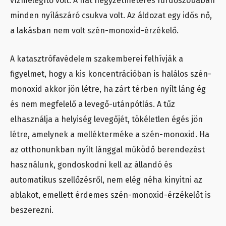
vízmelegítő volt. A hat négyzetméteres fürdőszobában
minden nyílászáró csukva volt. Az áldozat egy idős nő,
a lakásban nem volt szén-monoxid-érzékelő.
A katasztrófavédelem szakemberei felhívják a
figyelmet, hogy a kis koncentrációban is halálos szén-
monoxid akkor jön létre, ha zárt térben nyílt láng ég
és nem megfelelő a levegő-utánpótlás. A tűz
elhasználja a helyiség levegőjét, tökéletlen égés jön
létre, amelynek a mellékterméke a szén-monoxid. Ha
az otthonunkban nyílt lánggal működő berendezést
használunk, gondoskodni kell az állandó és
automatikus szellőzésről, nem elég néha kinyitni az
ablakot, emellett érdemes szén-monoxid-érzékelőt is
beszerezni.