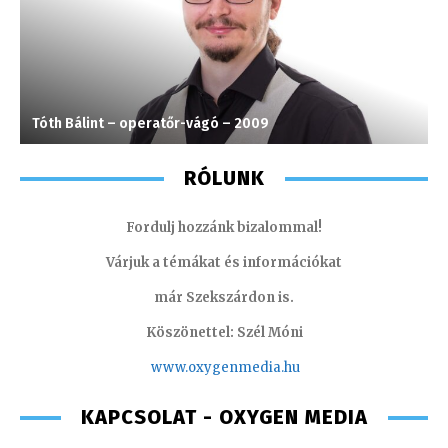
Tóth Bálint – operatőr-vágó – 2009
K
RÓLUNK
Fordulj hozzánk bizalommal!
Várjuk a témákat és információkat
már Szekszárdon is.
Köszönettel: Szél Móni
www.oxygenmedia.hu
KAPCSOLAT - OXYGEN MEDIA