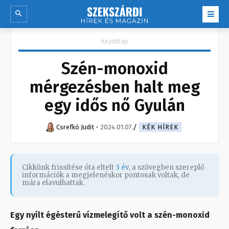
Kezdőlap
Szén-monoxid
mérgezésben halt meg
egy idős nő Gyulán
Csrefkó Judit
-
2024.01.07.
KÉK HÍREK
Cikkünk frissítése óta eltelt
3 év
, a szövegben szereplő
információk a megjelenéskor pontosak voltak, de
mára elavulhattak.
Egy nyílt égésterű vízmelegítő volt a szén-monoxid