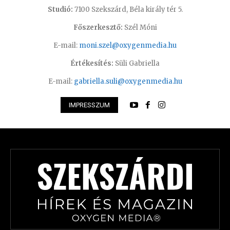
Studió:
7100 Szekszárd, Béla király tér 5.
Főszerkesztő:
Szél Móni
E-mail:
moni.szel@oxygenmedia.hu
Értékesítés:
Süli Gabriella
E-mail:
gabriella.suli@oxygenmedia.hu
IMPRESSZUM