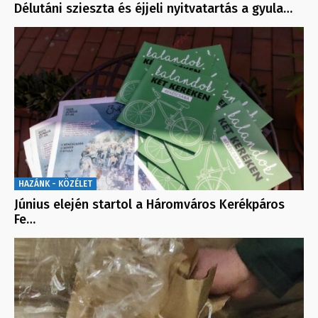
Délutáni szieszta és éjjeli nyitvatartás a gyula…
HAZÁNK - KÖZÉLET
Június elején startol a Háromváros Kerékpáros
Fe…