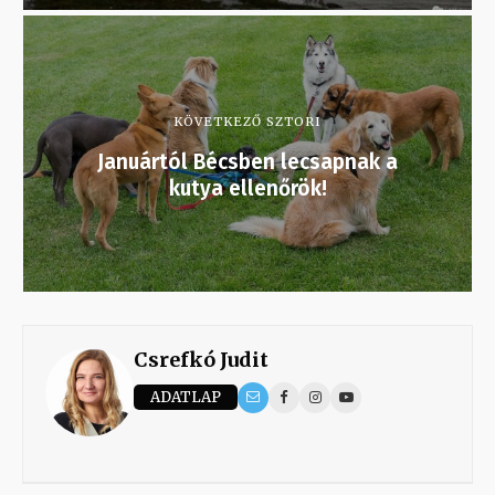
KÖVETKEZŐ SZTORI
Januártól Bécsben lecsapnak a
kutya ellenőrök!
Csrefkó Judit
ADATLAP