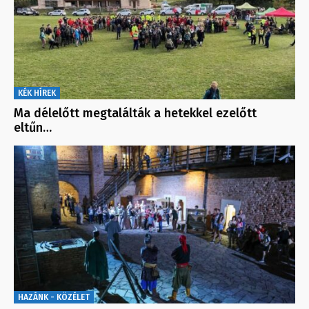
KÉK HÍREK
Ma délelőtt megtalálták a hetekkel ezelőtt
eltűn…
HAZÁNK - KÖZÉLET