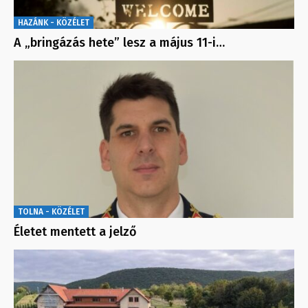
HAZÁNK - KÖZÉLET
A „bringázás hete” lesz a május 11-i…
TOLNA - KÖZÉLET
Életet mentett a jelző