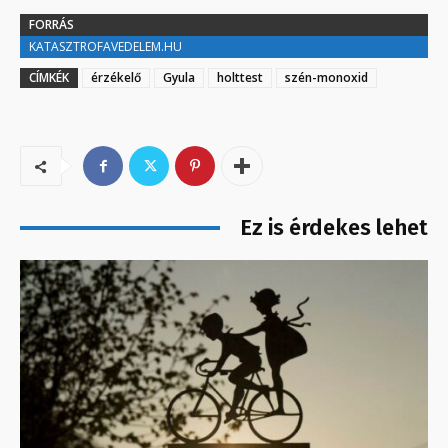
FORRÁS
KATASZTROFAVEDELEM.HU
CÍMKÉK
érzékelő
Gyula
holttest
szén-monoxid
Ez is érdekes lehet