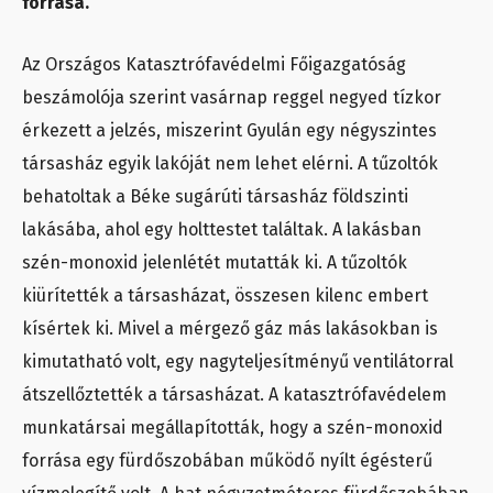
forrása.
Az Országos Katasztrófavédelmi Főigazgatóság
beszámolója szerint vasárnap reggel negyed tízkor
érkezett a jelzés, miszerint Gyulán egy négyszintes
társasház egyik lakóját nem lehet elérni. A tűzoltók
behatoltak a Béke sugárúti társasház földszinti
lakásába, ahol egy holttestet találtak. A lakásban
szén-monoxid jelenlétét mutatták ki. A tűzoltók
kiürítették a társasházat, összesen kilenc embert
kísértek ki. Mivel a mérgező gáz más lakásokban is
kimutatható volt, egy nagyteljesítményű ventilátorral
átszellőztették a társasházat. A katasztrófavédelem
munkatársai megállapították, hogy a szén-monoxid
forrása egy fürdőszobában működő nyílt égésterű