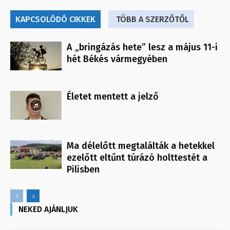
KAPCSOLÓDÓ CIKKEK
TÖBB A SZERZŐTŐL
A „bringázás hete” lesz a május 11-i
hét Békés vármegyében
Életet mentett a jelző
Ma délelőtt megtalálták a hetekkel
ezelőtt eltűnt túrázó holttestét a
Pilisben
NEKED AJÁNLJUK