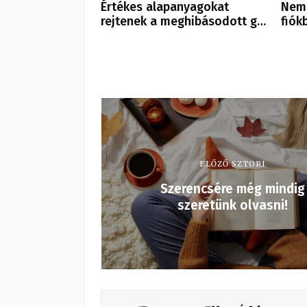
Értékes alapanyagokat
Nem 
rejtenek a meghibásodott g…
fiók
ELŐZŐ SZTORI
Szerencsére még mindig
szeretünk olvasni!