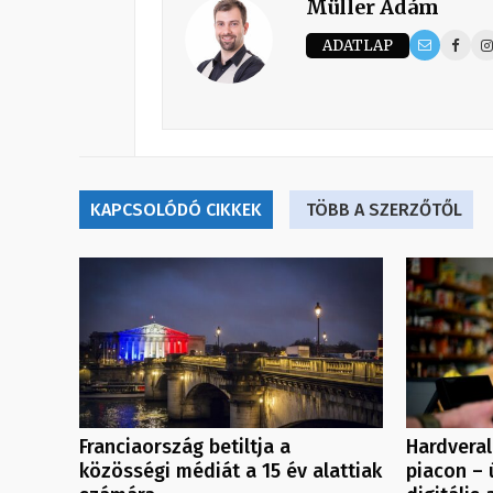
Müller Ádám
ADATLAP
KAPCSOLÓDÓ CIKKEK
TÖBB A SZERZŐTŐL
Franciaország betiltja a
Hardvera
közösségi médiát a 15 év alattiak
piacon – 