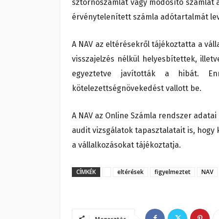
sztornószámlát vagy módosító számlát ál
érvénytelenített számla adótartalmát le
A NAV az eltérésekről tájékoztatta a váll
visszajelzés nélkül helyesbítettek, ill
egyeztetve javították a hibát. E
kötelezettségnövekedést vallott be.
A NAV az Online Számla rendszer adatai 
audit vizsgálatok tapasztalatait is, hogy
a vállalkozásokat tájékoztatja.
CÍMKÉK
eltérések
figyelmeztet
NAV
Megosztás