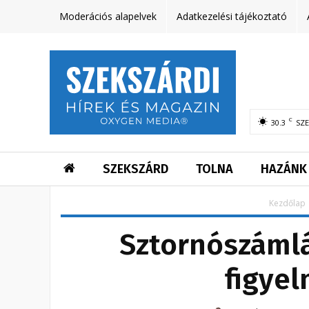
Moderációs alapelvek
Adatkezelési tájékoztató
C
30.3
SZ
SZEKSZÁRD
TOLNA
HAZÁNK
Kezdőlap
Sztornószámlá
figyel