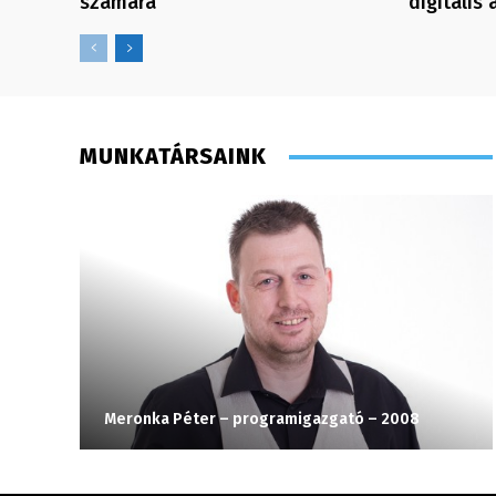
számára
digitális
MUNKATÁRSAINK
Meronka Péter – programigazgató – 2008