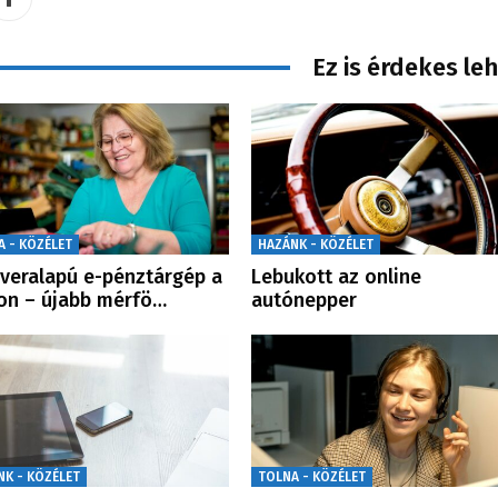
Ez is érdekes le
A - KÖZÉLET
HAZÁNK - KÖZÉLET
veralapú e-pénztárgép a
Lebukott az online
on – újabb mérfö…
autónepper
NK - KÖZÉLET
TOLNA - KÖZÉLET