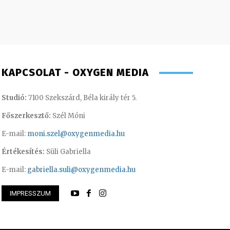
KAPCSOLAT - OXYGEN MEDIA
Studió:
7100 Szekszárd, Béla király tér 5.
Főszerkesztő:
Szél Móni
E-mail:
moni.szel@oxygenmedia.hu
Értékesítés:
Süli Gabriella
E-mail:
gabriella.suli@oxygenmedia.hu
IMPRESSZUM
thi Csaba – szerkesztő-riporter
Imre Rebeka – mar