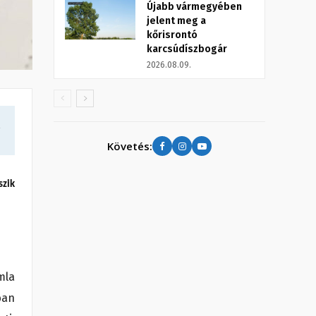
Újabb vármegyében
jelent meg a
kőrisrontó
karcsúdíszbogár
2026.08.09.
a
Követés:
szik
mla
ban