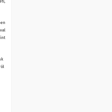
ti,
ben
val
int
sk
ról