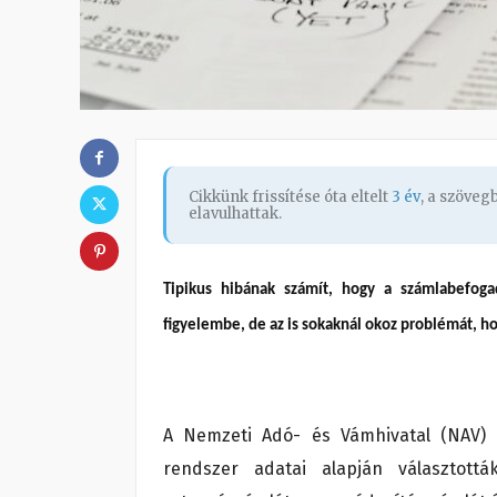
Cikkünk frissítése óta eltelt
3 év
, a szöve
elavulhattak.
Tipikus hibának számít, hogy a számlabefoga
figyelembe, de az is sokaknál okoz problémát, h
A Nemzeti Adó- és Vámhivatal (NAV) 
rendszer adatai alapján választot