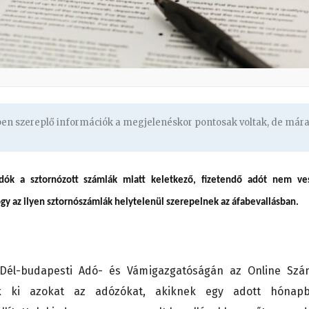
gben szereplő információk a megjelenéskor pontosak voltak, de már
dók a sztornózott számlák miatt keletkező, fizetendő adót nem ve
ogy az ilyen sztornószámlák helytelenül szerepelnek az áfabevallásban.
Dél-budapesti Adó- és Vámigazgatóságán az Online Szá
ták ki azokat az adózókat, akiknek egy adott hónap