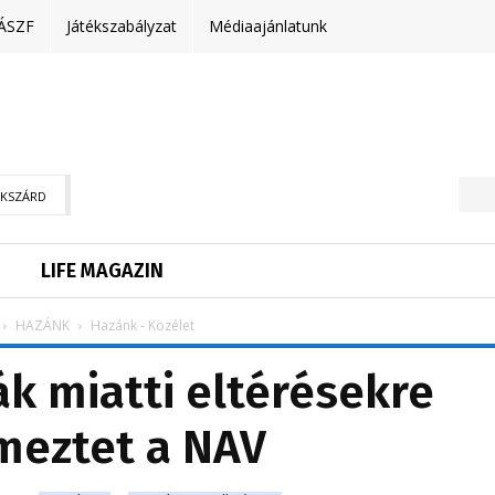
ÁSZF
Játékszabályzat
Médiaajánlatunk
EKSZÁRD
LIFE MAGAZIN
HAZÁNK
Hazánk - Közélet
k miatti eltérésekre
meztet a NAV