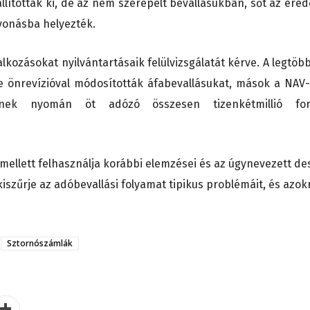
lítottak ki, de az nem szerepelt bevallásukban, sőt az erede
vonásba helyezték.
alkozásokat nyilvántartásaik felülvizsgálatát kérve. A legtöb
etve önrevízióval módosították áfabevallásukat, mások a NAV-
nnek nyomán öt adózó összesen tizenkétmillió for
mellett felhasználja korábbi elemzései és az úgynevezett de
 kiszűrje az adóbevallási folyamat tipikus problémáit, és azok
Sztornószámlák