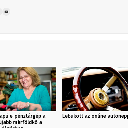
lapú e-pénztárgép a
Lebukott az online autónep
újabb mérföldkő a