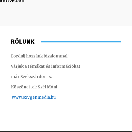
 adózásban
RÓLUNK
Fordulj hozzánk bizalommal!
Várjuk a témákat és információkat
már Szekszárdon is.
Köszönettel: Szél Móni
www.oxygenmedia.hu
Huszti Tamás – operatőr, vágó – 2017
Szentgá