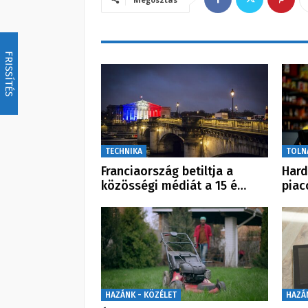
FRISSÍTÉS
TECHNIKA
TOLN
Franciaország betiltja a
Hard
közösségi médiát a 15 é…
piac
HAZÁNK - KÖZÉLET
HAZÁ