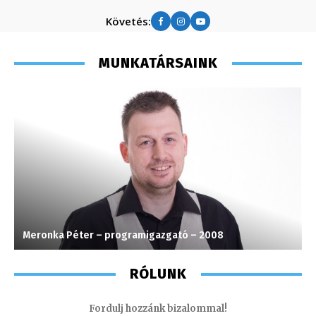
Követés:
MUNKATÁRSAINK
Meronka Péter – programigazgató – 2008
V
RÓLUNK
Fordulj hozzánk bizalommal!