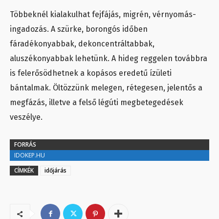
Többeknél kialakulhat fejfájás, migrén, vérnyomás-
ingadozás. A szürke, borongós időben
fáradékonyabbak, dekoncentráltabbak,
aluszékonyabbak lehetünk. A hideg reggelen továbbra
is felerősödhetnek a kopásos eredetű ízületi
bántalmak. Öltözzünk melegen, rétegesen, jelentős a
megfázás, illetve a felső légúti megbetegedések
veszélye.
FORRÁS
IDOKEP.HU
CÍMKÉK
időjárás