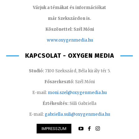
Várjuk a témákat és információkat
már Szekszárdon is.
Köszönettel: Szél Móni
www.oxygenmedia.hu
KAPCSOLAT - OXYGEN MEDIA
Studió:
7100 Szekszárd, Béla király tér 5.
Főszerkesztő:
Szél Móni
E-mail:
moni.szel@oxygenmedia.hu
Értékesítés:
Süli Gabriella
E-mail:
gabriella.suli@oxygenmedia.hu
IMPRESSZUM