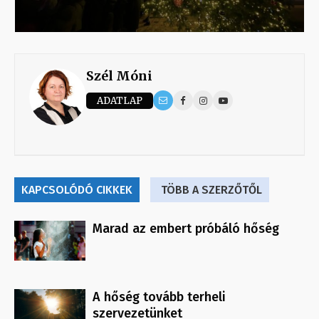
Szél Móni
ADATLAP
KAPCSOLÓDÓ CIKKEK
TÖBB A SZERZŐTŐL
Marad az embert próbáló hőség
A hőség tovább terheli
szervezetünket