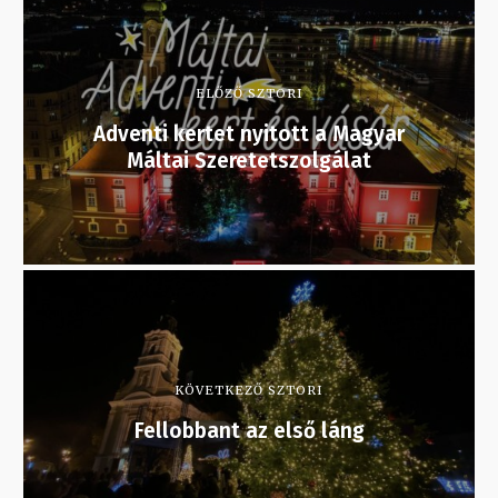
ELŐZŐ SZTORI
Adventi kertet nyitott a Magyar
Máltai Szeretetszolgálat
KÖVETKEZŐ SZTORI
Fellobbant az első láng