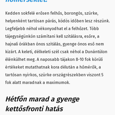
Kedden sokfelé erősen felhős, borongós, szürke,
helyenként tartósan párás, ködös időben lesz részünk.
Legfeljebb néhol vékonyodhat el a felhőzet. Több
tájegységünkön számítani kell szitálásra, esőre, a
hajnali órákban ónos szitálás, gyenge ónos eső nem
kizárt. A keleti, délkeleti szél csak néhol a Dunántúlon
élénkülhet meg. A naposabb tájakon 8-10 fok körüli
értékeket mutathatnak kora délután a hőmérők, a
tartósan nyirkos, szürke országrészekben viszont 5
fok alatt maradnak a maximumok.
Hétfőn marad a gyenge
kettősfronti hatás