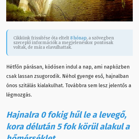
Cikkünk frissítése óta eltelt
8 hónap
, a szövegben
szereplő információk a megjelenéskor pontosak
voltak, de mára elavulhattak.
Hétfőn párásan, ködösen indul a nap, ami napközben
csak lassan zsugorodik. Néhol gyenge eső, hajnalban
ónos szitálás kialakulhat. Továbbra sem lesz jelentős a
légmozgás.
Hajnalra 0 fokig hűl le a levegő,
kora délután 5 fok körül alakul a
hőmérséklet.