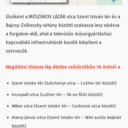
Elsőként a MÉSZÁROS LÁZÁR utca Szent István tér és a
Bajcsy-Zsilinszky sétány közötti szakasza lesz elzárva
a forgalom elől, ahol a televíziós műsorgyártáshoz
kapcsolódó infrastruktúrát kezdik kiépíteni a
szervezők.
Megállási tilalom lép életbe csütörtökön 18 órától a
Szent István tér (Széchenyi utca – Luther tér között)
Hunyadi utca (Luther tér – 56-os főút között)
Mikes utca (Szent István tér – Csokonai utca között)
Arany János utca (Szent István tér – NAV autós bejárat
között)