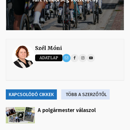
Szél Móni
ADATLAP
KAPCSOLÓDÓ CIKKEK
TÖBB A SZERZŐTŐL
A polgármester válaszol