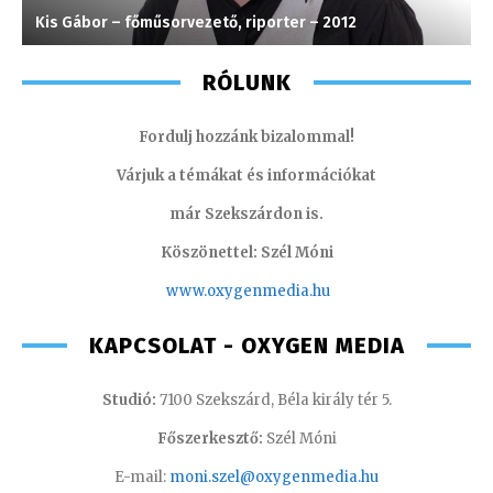
Kis Gábor – főműsorvezető, riporter – 2012
M
RÓLUNK
Fordulj hozzánk bizalommal!
Várjuk a témákat és információkat
már Szekszárdon is.
Köszönettel: Szél Móni
www.oxygenmedia.hu
KAPCSOLAT - OXYGEN MEDIA
Studió:
7100 Szekszárd, Béla király tér 5.
Főszerkesztő:
Szél Móni
E-mail:
moni.szel@oxygenmedia.hu