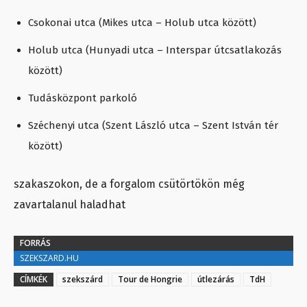
Csokonai utca (Mikes utca – Holub utca között)
Holub utca (Hunyadi utca – Interspar útcsatlakozás
között)
Tudásközpont parkoló
Széchenyi utca (Szent László utca – Szent István tér
között)
szakaszokon, de a forgalom csütörtökön még
zavartalanul haladhat
FORRÁS
SZEKSZARD.HU
CÍMKÉK
szekszárd
Tour de Hongrie
útlezárás
TdH