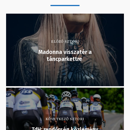
ELŐZŐ SZTORI
Madonna visszatér a
táncparkettre
KÖVETKEZŐ SZTORI
TdH: rendőrség közlemény