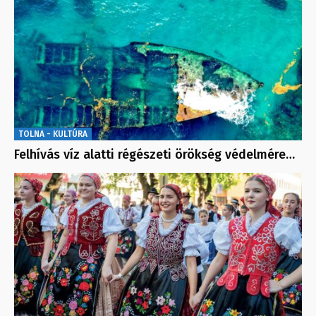
TOLNA - KULTÚRA
Felhívás víz alatti régészeti örökség védelmére…