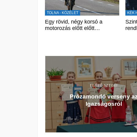
TOLNA - KÖZÉLET
KÉK 
Egy rövid, négy korsó a
Szin
motorozás előtt előtt…
ren
ELŐZŐ SZTORI
Prózamondó verseny a
Igazságosról