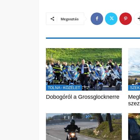
Megosztás
TOLNA - KÖZÉLET
SZEK
Dobogóról a Grossglocknerre
Megk
sze