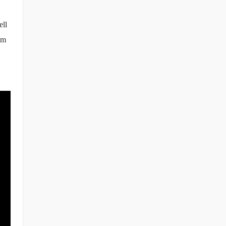
ell
em