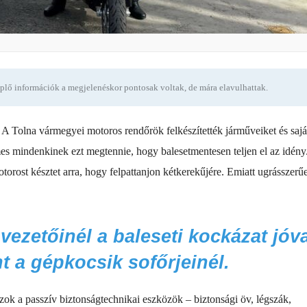
eplő információk a megjelenéskor pontosak voltak, de mára elavulhattak.
. A Tolna vármegyei motoros rendőrök felkészítették járműveiket és sajá
es mindenkinek ezt megtennie, hogy balesetmentesen teljen el az idény
orost késztet arra, hogy felpattanjon kétkerekűjére. Emiatt ugrásszerű
ezetőinél a baleseti kockázat jóva
t a gépkocsik sofőrjeinél.
k a passzív biztonságtechnikai eszközök – biztonsági öv, légszák,