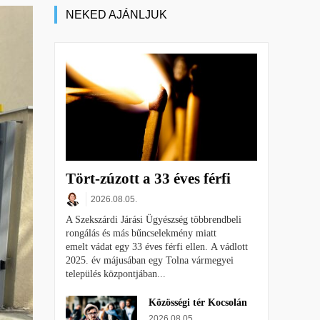
NEKED AJÁNLJUK
Tört-zúzott a 33 éves férfi
2026.08.05.
A Szekszárdi Járási Ügyészség többrendbeli
rongálás és más bűncselekmény miatt
emelt vádat egy 33 éves férfi ellen. A vádlott
2025. év májusában egy Tolna vármegyei
település központjában...
Közösségi tér Kocsolán
2026.08.05.