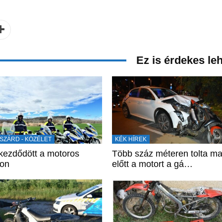
Ez is érdekes le
SZÁRD - KÖZÉLET
KÉK HÍREK
ezdődött a motoros
Több száz méteren tolta m
zon
előtt a motort a gá…