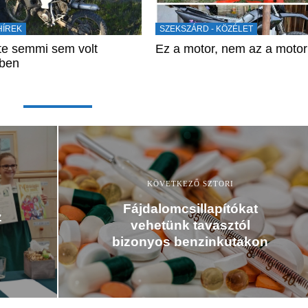
HÍREK
SZEKSZÁRD - KÖZÉLET
te semmi sem volt
Ez a motor, nem az a motor
dben
KÖVETKEZŐ SZTORI
Fájdalomcsillapítókat
z
vehetünk tavasztól
bizonyos benzinkutakon