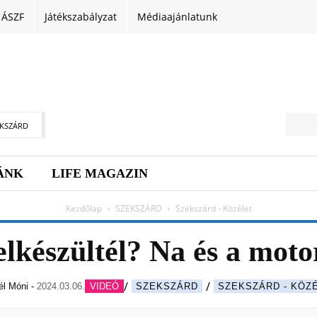
ÁSZF
Játékszabályzat
Médiaajánlatunk
EKSZÁRD
ÁNK
LIFE MAGAZIN
Kezdőlap
SZEKSZÁRD
Szekszárd - Közélet
elkészültél? Na és a mot
él Móni
-
2024.03.06.
VIDEÓ
SZEKSZÁRD
SZEKSZÁRD - KÖZ