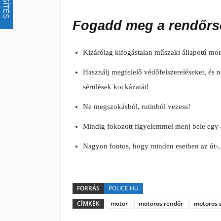
Fogadd meg a rendőrsé
Kizárólag kifogástalan műszaki állapotú moto
Használj megfelelő védőfelszereléseket, és n
sérülések kockázatát!
Ne megszokásból, rutinból vezess!
Mindig fokozott figyelemmel menj bele egy
Nagyon fontos, hogy minden esetben az út-, 
FORRÁS
POLICE.HU
CÍMKÉK
motor
motoros rendőr
motoros 