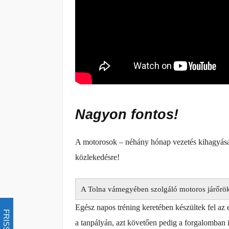
Nagyon fontos!
A motorosok – néhány hónap vezetés kihagyása 
közlekedésre!
A Tolna vámegyében szolgáló motoros járőrö
Egész napos tréning keretében készültek fel az 
FRISSÍTÉS
a tanpályán, azt követően pedig a forgalomban i