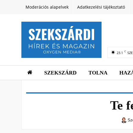
Moderációs alapelvek
Adatkezelési tájékoztató
C
23.1
SZ
SZEKSZÁRD
TOLNA
HAZ
Te f
Sz