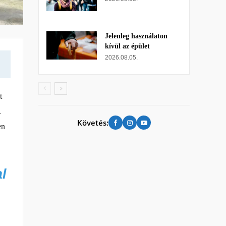
Jelenleg használaton
kívül az épület
2026.08.05.
t
.
Követés:
en
l