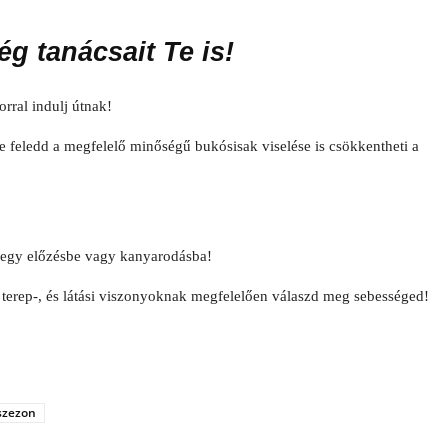
g tanácsait Te is!
rral indulj útnak!
e feledd a megfelelő minőségű bukósisak viselése is csökkentheti a
-egy előzésbe vagy kanyarodásba!
terep-, és látási viszonyoknak megfelelően válaszd meg sebességed!
szezon