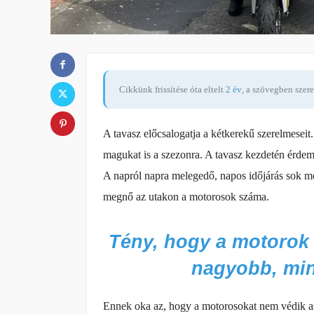
Cikkünk frissítése óta eltelt
2 év
, a szövegben szer
A tavasz előcsalogatja a kétkerekű szerelmeseit
magukat is a szezonra. A tavasz kezdetén érdem
A napról napra melegedő, napos időjárás sok mot
megnő az utakon a motorosok száma.
Tény, hogy a motorok v
nagyobb, min
Ennek oka az, hogy a motorosokat nem védik azo