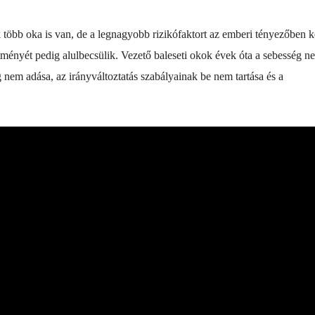
öbb oka is van, de a legnagyobb rizikófaktort az emberi tényezőben k
sítményét pedig alulbecsülik. Vezető baleseti okok évek óta a sebesség n
nem adása, az irányváltoztatás szabályainak be nem tartása és a