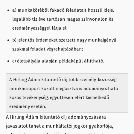
a) munkaköréből fakadó feladatait hosszú ideje,
legalább tíz éve tartósan magas színvonalon és
eredményességgel látja el;
b) jelentős érdemeket szerzett nagy munkaigényű
szakmai feladat végrehajtásában;
c) életpályája alapján példaképül állítható.
A Hirling Ádám kitüntető díj több személy, közösség,
munkacsoport között megosztva is adományozható
közös tevékenység, együttesen elért kiemelkedő
eredmény esetén.
A Hirling Ádám kitüntető díj adományozására
javaslatot tehet a munkáltatói jogkör gyakorlója,