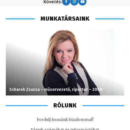
Követés:
MUNKATÁRSAINK
Scharek Zsuzsa – műsorvezető, riporter – 2008
M
RÓLUNK
Fordulj hozzánk bizalommal!
Várjuk a témákat és információkat