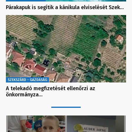
Párakapuk is segítik a kánikula elviselését Szek…
SZEKSZÁRD - GAZDASÁG
A telekadó megfizetését ellenőrzi az
önkormányza…