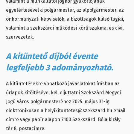
valamint a munkáltatói jogkör gyakorlójának
egyetértésével a polgármester, az alpolgármester, az
önkormányzati képviselők, a bizottságok külső tagjai,
valamint a szekszárdi működési körű szakmai és civil
szervezetek.
A kitüntető díjból évente
legfeljebb 3 adományozható.
A kitüntetésekre vonatkozó javaslatokat írásban az
űrlapok kitöltésével kell eljuttatni Szekszárd Megyei
Jogú Város polgármesteréhez
2025. május 31-ig
elektronikusan a helyikituntetes@szekszard.hu email
címre vagy papír alapon 7100 Szekszárd, Béla király
tér 8. postacímre.