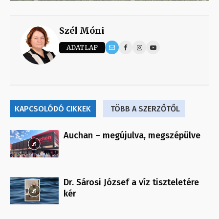
Szél Móni
ADATLAP
KAPCSOLÓDÓ CIKKEK
TÖBB A SZERZŐTŐL
Auchan – megújulva, megszépülve
Dr. Sárosi József a víz tiszteletére
kér