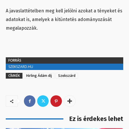
A javaslattételben meg kell jelölni azokat a tényeket és
adatokat is, amelyek a kitüntetés adományozását
megalapozzák.
FORRÁS
SZEKSZARD.HU
CÍMKÉK
Hirling Ádám díj
Szekszárd
Ez is érdekes lehet