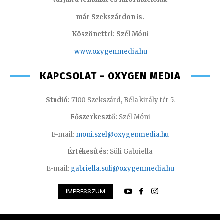
már Szekszárdon is.
Köszönettel: Szél Móni
www.oxygenmedia.hu
KAPCSOLAT - OXYGEN MEDIA
Studió:
7100 Szekszárd, Béla király tér 5.
Főszerkesztő:
Szél Móni
E-mail:
moni.szel@oxygenmedia.hu
Értékesítés:
Süli Gabriella
E-mail:
gabriella.suli@oxygenmedia.hu
IMPRESSZUM