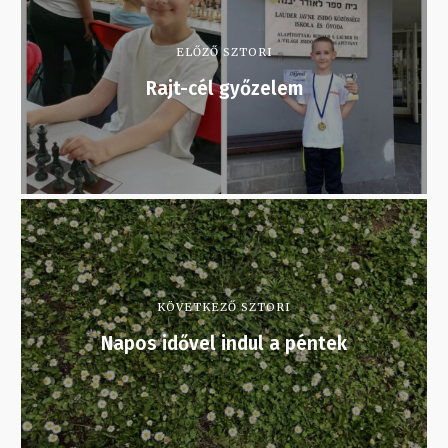
ELŐZŐ SZTORI
Rajt-cél győzelem
KÖVETKEZŐ SZTORI
Napos idővel indul a péntek