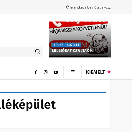
Jelentkezz be / Csatlakozz
TOLNA - KÖZÉLET
MILLIÓKAT CSALTAK KI
KIEMELT
lléképület