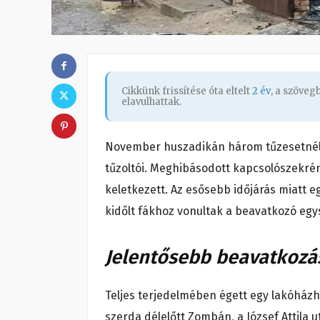
Cikkünk frissítése óta eltelt
2 év
, a szöve
elavulhattak.
November huszadikán három tűzesetnél
tűzoltói. Meghibásodott kapcsolószekré
keletkezett. Az esősebb időjárás miatt 
kidőlt fákhoz vonultak a beavatkozó egy
Jelentősebb beavatkozá
Teljes terjedelmében égett egy lakóház
szerda délelőtt Zombán, a József Attila 