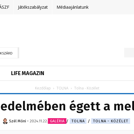
ÁSZF
Játékszabályzat
Médiaajánlatunk
EKSZÁRD
LIFE MAGAZIN
Kezdőlap
TOLNA
Tolna - Közélet
rjedelmében égett a me
Szél Móni
-
2024.11.22.
GALÉRIA
TOLNA
TOLNA - KÖZÉLET