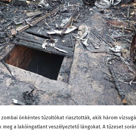
a zombai önkéntes tűzoltókat riasztották, akik három vízsugá
 meg a lakóingatlant veszélyeztető lángokat. A tűzeset sorá