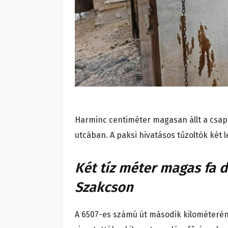
Harminc centiméter magasan állt a csap
utcában. A paksi hivatásos tűzoltók két le
Két tíz méter magas fa d
Szakcson
A 6507-es számú út második kilométerén