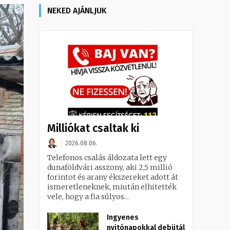
NEKED AJÁNLJUK
Milliókat csaltak ki
2026.08.06.
Telefonos csalás áldozata lett egy
dunaföldvári asszony, aki 2,5 millió
forintot és arany ékszereket adott át
ismeretleneknek, miután elhitették
vele, hogy a fia súlyos...
Ingyenes
nyitónapokkal debütál