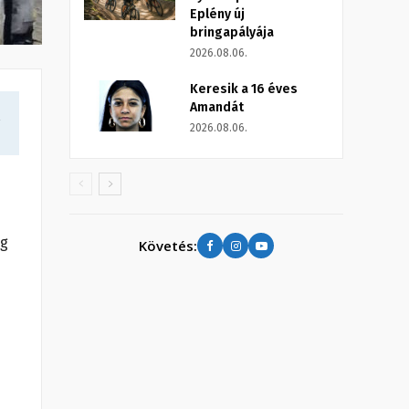
Eplény új
bringapályája
2026.08.06.
Keresik a 16 éves
Amandát
a
2026.08.06.
ig
Követés: