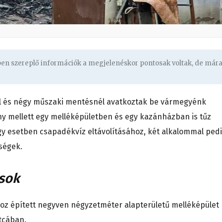
gben szereplő információk a megjelenéskor pontosak voltak, de már
 és négy műszaki mentésnél avatkoztak be vármegyénk
ny mellett egy melléképületben és egy kazánházban is tűz
egy esetben csapadékvíz eltávolításához, két alkalommal ped
ségek.
sok
hoz épített negyven négyzetméter alapterületű melléképület
utcában.