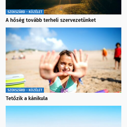
SZEKSZÁRD - KÖZÉLET
A hőség tovább terheli szervezetünket
SZEKSZÁRD - KÖZÉLET
Tetőzik a kánikula