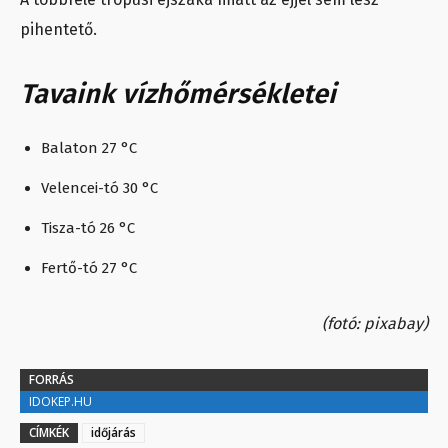
pihentető.
Tavaink vízhőmérsékletei
Balaton 27 °C
Velencei-tó 30 °C
Tisza-tó 26 °C
Fertő-tó 27 °C
(fotó: pixabay)
FORRÁS
IDOKEP.HU
CÍMKÉK
időjárás