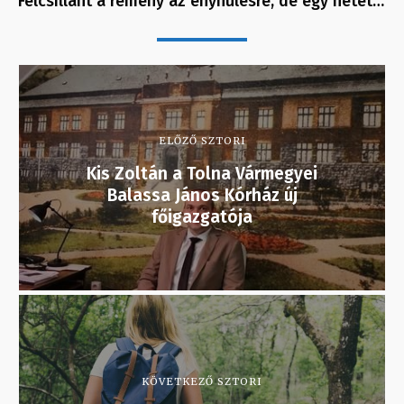
Felcsillant a remény az enyhülésre, de egy hetet…
ELŐZŐ SZTORI
Kis Zoltán a Tolna Vármegyei
Balassa János Kórház új
főigazgatója
KÖVETKEZŐ SZTORI