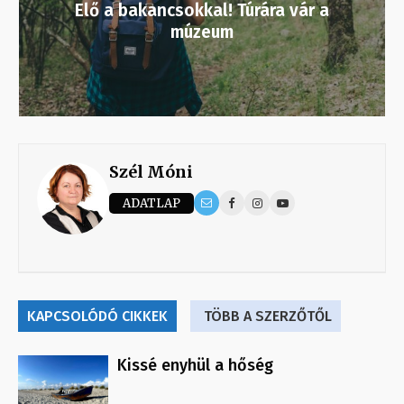
Elő a bakancsokkal! Túrára vár a
múzeum
Szél Móni
ADATLAP
KAPCSOLÓDÓ CIKKEK
TÖBB A SZERZŐTŐL
Kissé enyhül a hőség