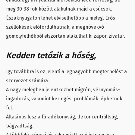
még 30-38 fok között alakulnak majd a csúcsok.
Északnyugaton lehet elviselhetőbb a meleg. Erős
széllökések előfordulhatnak, a megnövekvő
gomolyfelhőkből elszórtan alakulhat ki zápor, zivatar.
Kedden tetőzik a hőség,
Igy továbbra is ez jelenti a legnagyobb megterhelést a
szervezet számára.
A nagy melegben jelentkezhet migrén, vérnyomás-
ingadozás, valamint keringési problémák léphetnek
fel.
Általános lesz a fáradékonyság, dekoncentráltság,
bágyadtság.
A többfelé trópusi éjszaka miatt az éjjel sem lesz