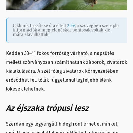
Cikkünk frissítése óta eltelt
2 év
, a szövegben szereplő
információk a megjelenéskor pontosak voltak, de
mára elavulhattak.
Kedden 33-41 fokos forróság várható, a napsütés
mellett szórványosan számíthatunk záporok, zivatarok
kialakulására. A szél főleg zivatarok környezetében
erősödhet fel, tőlük függetlenül legfeljebb élénk
lökések lehetnek.
Az éjszaka trópusi lesz
Szerdán egy legyengült hidegfront érhet el minket,
emiatt egy árnyalattal mérséklődhet a forróság, de