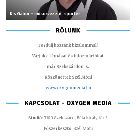
Kis Gábor – műsorvezető, riporter
S
RÓLUNK
Fordulj hozzánk bizalommal!
Várjuk a témákat és információkat
már Szekszárdon is.
Köszönettel: Szél Móni
www.oxygenmedia.hu
KAPCSOLAT - OXYGEN MEDIA
Studió:
7100 Szekszárd, Béla király tér 5.
Főszerkesztő:
Szél Móni