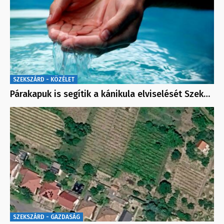
SZEKSZÁRD - KÖZÉLET
Párakapuk is segítik a kánikula elviselését Szek…
SZEKSZÁRD - GAZDASÁG