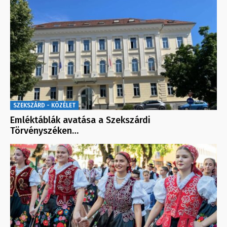
SZEKSZÁRD - KÖZÉLET
Emléktáblák avatása a Szekszárdi
Törvényszéken…