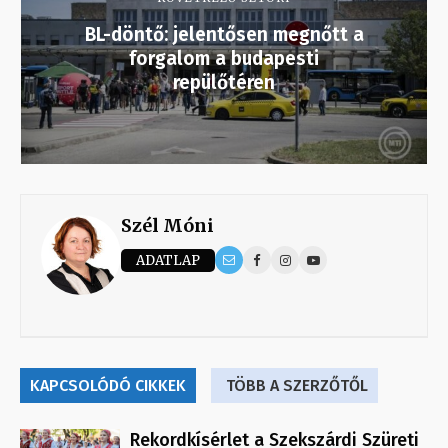
BL-döntő: jelentősen megnőtt a
forgalom a budapesti
repülőtéren
Szél Móni
ADATLAP
KAPCSOLÓDÓ CIKKEK
TÖBB A SZERZŐTŐL
Rekordkísérlet a Szekszárdi Szüreti