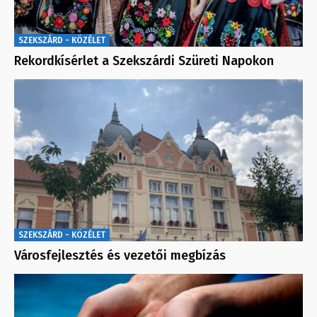
SZEKSZÁRD - KÖZÉLET
Rekordkísérlet a Szekszárdi Szüreti Napokon
SZEKSZÁRD - KÖZÉLET
Városfejlesztés és vezetői megbízás