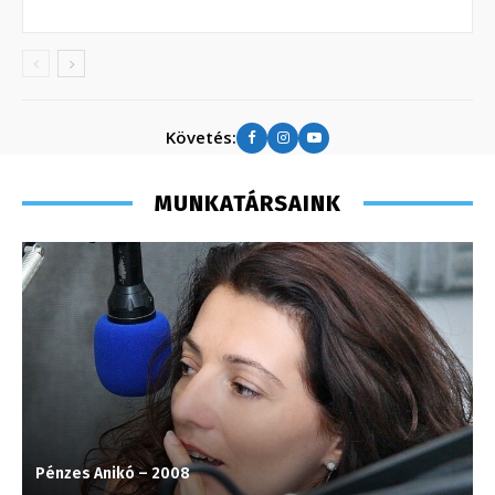
Követés:
MUNKATÁRSAINK
Pénzes Anikó – 2008
V