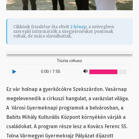
Cikkünk frissítése óta eltelt
2 hónap
, a szövegben
szereplő információk a megjelenéskor pontosak
voltak, de mára elavulhattak.
Tiszta cirkusz
0:00
/
7:55
Ez vár holnap a gyerkőcökre Szekszárdon. Vasárnap
megelevenedik a cirkuszi hangulat, a varázslat világa.
A Városi Gyermeknapi programok a belvárosban, a
Babits Mihály Kulturális Központ környékén várják a
családokat. A program része lesz a Kovács Ferenc 55.
Tolna Vármegyei Gyermekrajz Pályázat díjazott