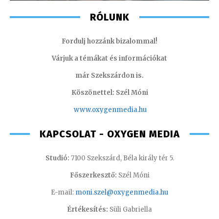
RÓLUNK
Fordulj hozzánk bizalommal!
Várjuk a témákat és információkat
már Szekszárdon is.
Köszönettel: Szél Móni
www.oxygenmedia.hu
KAPCSOLAT - OXYGEN MEDIA
Studió:
7100 Szekszárd, Béla király tér 5.
Főszerkesztő:
Szél Móni
E-mail:
moni.szel@oxygenmedia.hu
Értékesítés:
Süli Gabriella