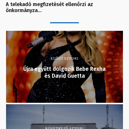
A telekadó megfizetését ellenőrzi az
önkormányza…
ELŐZŐ SZTORI
Újra együtt dolgozik Bebe Rexha
és David Guetta
KÖVETKEZŐ SZTORI