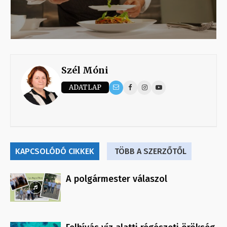
Szél Móni
ADATLAP
KAPCSOLÓDÓ CIKKEK
TÖBB A SZERZŐTŐL
A polgármester válaszol