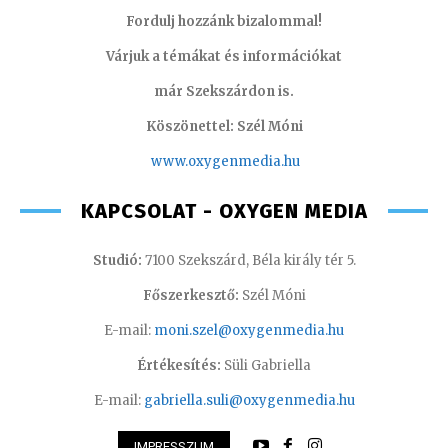
Fordulj hozzánk bizalommal!
Várjuk a témákat és információkat
már Szekszárdon is.
Köszönettel: Szél Móni
www.oxygenmedia.hu
KAPCSOLAT - OXYGEN MEDIA
Studió:
7100 Szekszárd, Béla király tér 5.
Főszerkesztő:
Szél Móni
E-mail:
moni.szel@oxygenmedia.hu
Értékesítés:
Süli Gabriella
E-mail:
gabriella.suli@oxygenmedia.hu
IMPRESSZUM