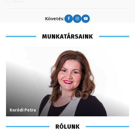
Követés:
MUNKATÁRSAINK
Koródi Petra
M
RÓLUNK