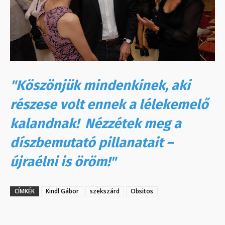
"Köszönjük mindenkinek, aki
részese volt ennek a lélekemelő
kalandnak! Nézzétek meg a
díszbemutató pillanatait –
újraélni is öröm!"
CÍMKÉK
Kindl Gábor
szekszárd
Obsitos