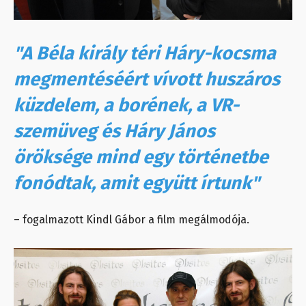
"A Béla király téri Háry-kocsma
megmentéséért vívott huszáros
küzdelem, a borének, a VR-
szemüveg és Háry János
öröksége mind egy történetbe
fonódtak, amit együtt írtunk"
– fogalmazott Kindl Gábor a film megálmodója.