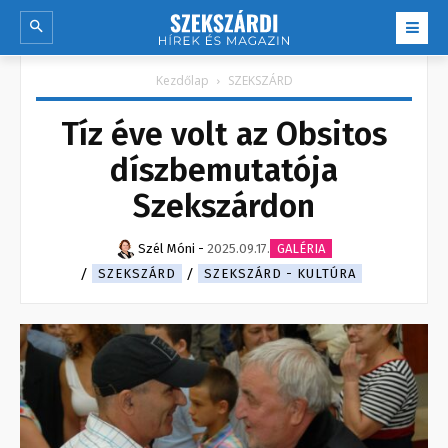
Kezdőlap
SZEKSZÁRD
Tíz éve volt az Obsitos
díszbemutatója
Szekszárdon
Szél Móni
-
2025.09.17.
GALÉRIA
SZEKSZÁRD
SZEKSZÁRD - KULTÚRA