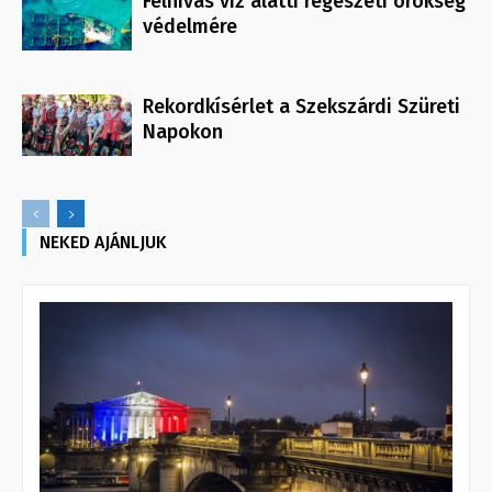
Felhívás víz alatti régészeti örökség
védelmére
Rekordkísérlet a Szekszárdi Szüreti
Napokon
NEKED AJÁNLJUK