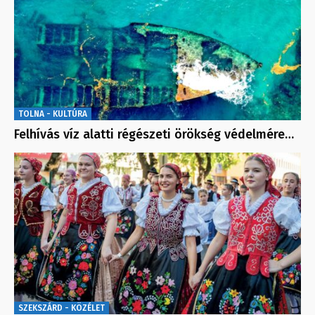
TOLNA - KULTÚRA
Felhívás víz alatti régészeti örökség védelmére…
SZEKSZÁRD - KÖZÉLET