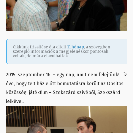
Cikkünk frissítése óta eltelt
11 hónap
, a szövegben
szereplő információk a megjelenéskor pontosak
voltak, de mára elavulhattak.
2015. szeptember 16. – egy nap, amit nem felejtünk! Tíz
éve, hogy telt ház előtt bemutatásra került az Obsitos
közösségi játékfilm – Szekszárd szívéből, Szekszárd
lelkével.