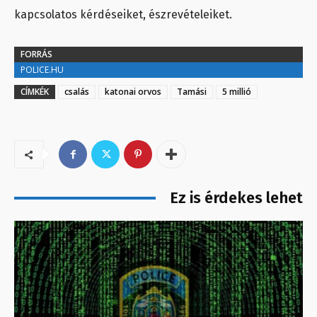
kapcsolatos kérdéseiket, észrevételeiket.
FORRÁS
POLICE.HU
CÍMKÉK
csalás
katonai orvos
Tamási
5 millió
Ez is érdekes lehet