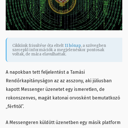
Cikkünk frissítése óta eltelt
11 hónap
, a szövegben
szereplő információk a megjelenéskor pontosak
voltak, de mára elavulhattak.
A napokban tett feljelentést a Tamási
Rendőrkapitányságon az az asszony, aki júliusban
kapott Messenger üzenetet egy ismeretlen, de
rokonszenves, magát katonai orvosként bemutatkozó
„férfitól”.
A Messengeren küldött üzenetben egy másik platform