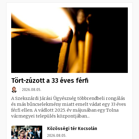
Tört-zúzott a 33 éves férfi
2026.08.05.
A Szekszárdi Járási Ügyészség többrendbeli rongálás
és más bűncselekmény miatt emelt vádat egy 33 éves
férfi ellen. A vádlott 2025. év májusában egy Tolna
vármegyei település központjában...
Közösségi tér Kocsolán
2026.08.05.