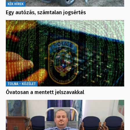
KÉK HÍREK
Egy autózás, számtalan jogsértés
TOLNA - KÖZÉLET
Óvatosan a mentett jelszavakkal