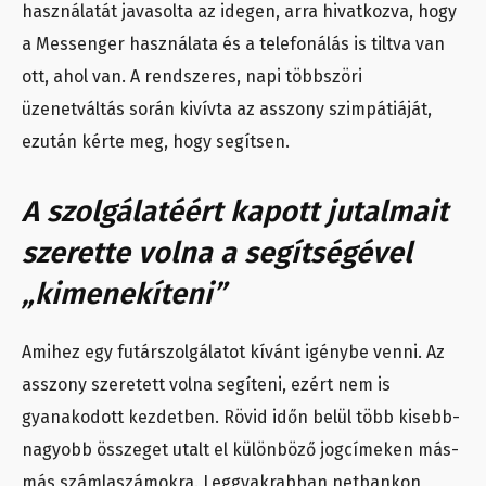
használatát javasolta az idegen, arra hivatkozva, hogy
a Messenger használata és a telefonálás is tiltva van
ott, ahol van. A rendszeres, napi többszöri
üzenetváltás során kivívta az asszony szimpátiáját,
ezután kérte meg, hogy segítsen.
A szolgálatéért kapott jutalmait
szerette volna a segítségével
„kimenekíteni”
Amihez egy futárszolgálatot kívánt igénybe venni. Az
asszony szeretett volna segíteni, ezért nem is
gyanakodott kezdetben. Rövid időn belül több kisebb-
nagyobb összeget utalt el különböző jogcímeken más-
más számlaszámokra. Leggyakrabban netbankon