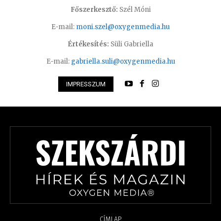
Főszerkesztő:
Szél Móni
E-mail:
moni.szel@oxygenmedia.hu
Értékesítés:
Süli Gabriella
E-mail:
gabriella.suli@oxygenmedia.hu
IMPRESSZUM
CÍMLAP