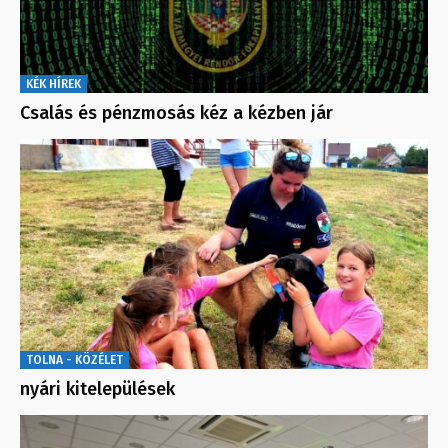
KÉK HÍREK
Csalás és pénzmosás kéz a kézben jár
TOLNA - KÖZÉLET
nyári kitelepülések