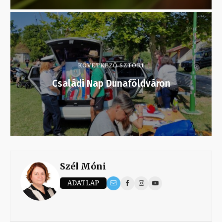
KÖVETKEZŐ SZTORI
Családi Nap Dunaföldváron
Szél Móni
ADATLAP