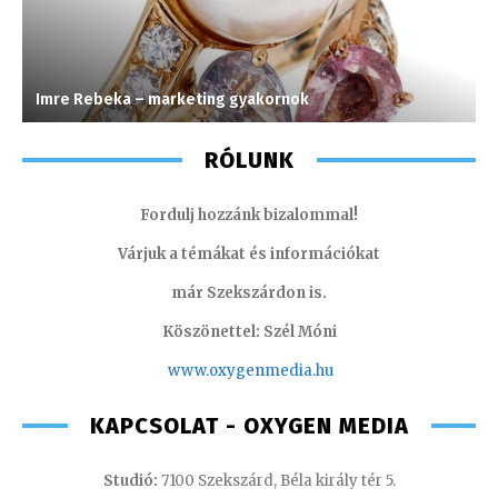
Imre Rebeka – marketing gyakornok
M
RÓLUNK
Fordulj hozzánk bizalommal!
Várjuk a témákat és információkat
már Szekszárdon is.
Köszönettel: Szél Móni
www.oxygenmedia.hu
KAPCSOLAT - OXYGEN MEDIA
Studió:
7100 Szekszárd, Béla király tér 5.