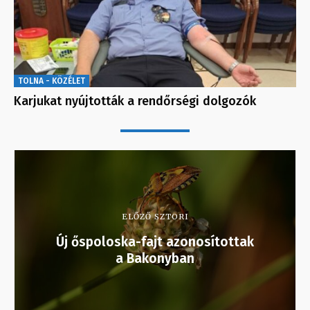
TOLNA - KÖZÉLET
Karjukat nyújtották a rendőrségi dolgozók
ELŐZŐ SZTORI
Új őspoloska-fajt azonosítottak
a Bakonyban