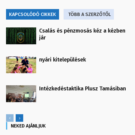
KAPCSOLÓDÓ CIKKEK
TÖBB A SZERZŐTŐL
Csalás és pénzmosás kéz a kézben
jár
nyári kitelepülések
Intézkedéstaktika Plusz Tamásiban
NEKED AJÁNLJUK