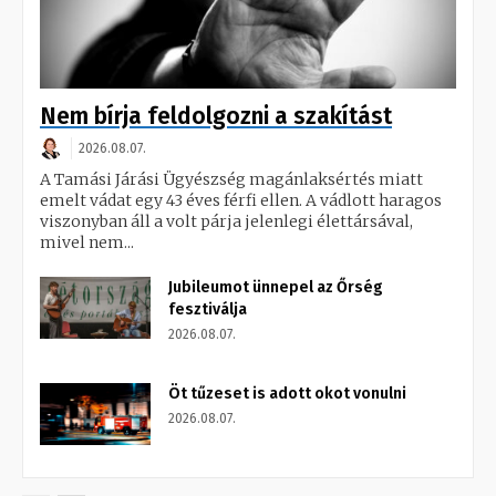
Nem bírja feldolgozni a szakítást
2026.08.07.
A Tamási Járási Ügyészség magánlaksértés miatt
emelt vádat egy 43 éves férfi ellen. A vádlott haragos
viszonyban áll a volt párja jelenlegi élettársával,
mivel nem...
Jubileumot ünnepel az Őrség
fesztiválja
2026.08.07.
Öt tűzeset is adott okot vonulni
2026.08.07.