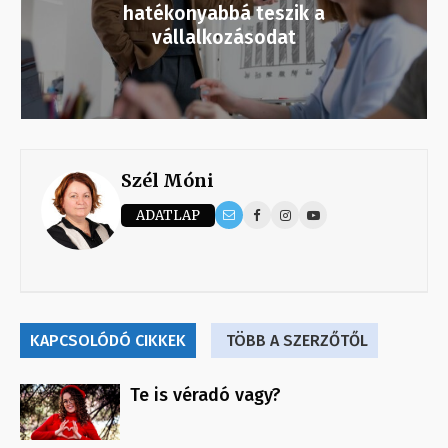
hatékonyabbá teszik a
vállalkozásodat
Szél Móni
ADATLAP
KAPCSOLÓDÓ CIKKEK
TÖBB A SZERZŐTŐL
Te is véradó vagy?