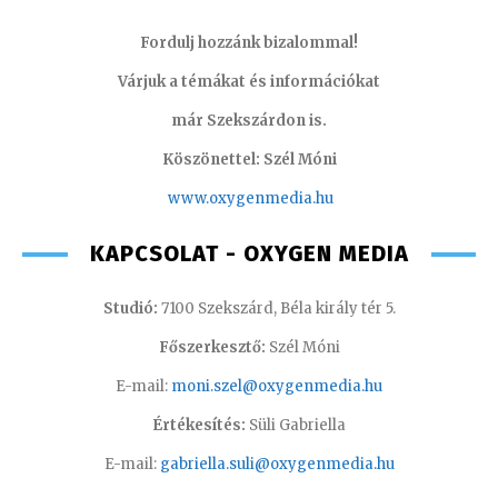
Fordulj hozzánk bizalommal!
Várjuk a témákat és információkat
már Szekszárdon is.
Köszönettel: Szél Móni
www.oxygenmedia.hu
KAPCSOLAT - OXYGEN MEDIA
Studió:
7100 Szekszárd, Béla király tér 5.
Főszerkesztő:
Szél Móni
E-mail:
moni.szel@oxygenmedia.hu
Értékesítés:
Süli Gabriella
E-mail:
gabriella.suli@oxygenmedia.hu