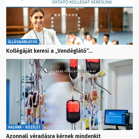
ÁLLÁSAJÁNLATOK
Kollégáját keresi a „Vendéglátó”…
HAZÁNK - KÖZÉLET
Azonnali véradásra kérnek mindenkit