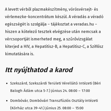
A levett vérből plazmakészítmény, vörösvérsejt- és
vérlemezke-koncentrátum készül. A véradás a véradó
egészségét is szolgálja – tájékoztat a veradas.hu –
hiszen a kötelező tesztek elvégzése után nemcsak a
vércsoportját ismerheted meg, a szűrővizsgálat
kiterjed a HIV, a Hepatitisz-B, a Hepatitisz-C, a Szifilisz
kimutatására is.
Itt nyújthatod a karod
Szekszárd, Szekszárdi Területi Vérellátó Intézeti (Béri
Balogh Ádám utca 5-7.) június 24. 08:00 – 17:00
Dombóvár, Dombóvári Transzfúziós Osztály intézeti
(Kórház utca 39-41.) június 25. 08:00 – 15:00