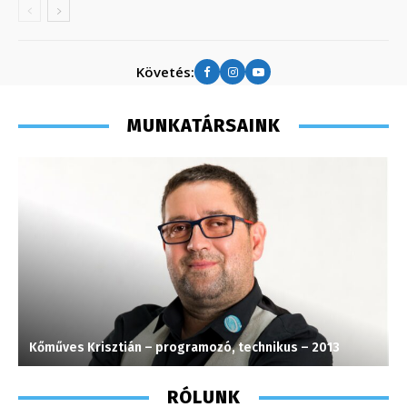
Követés:
MUNKATÁRSAINK
Kőműves Krisztián – programozó, technikus – 2013
S
RÓLUNK