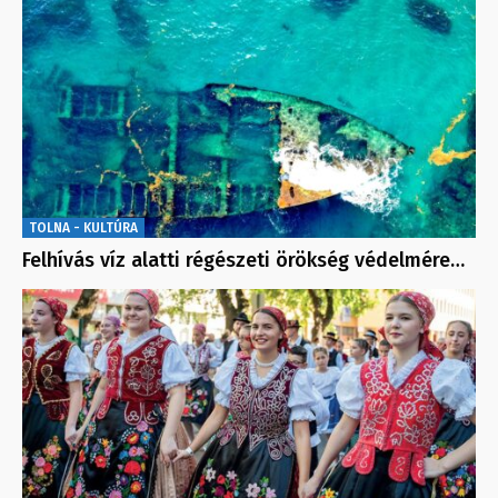
TOLNA - KULTÚRA
Felhívás víz alatti régészeti örökség védelmére…