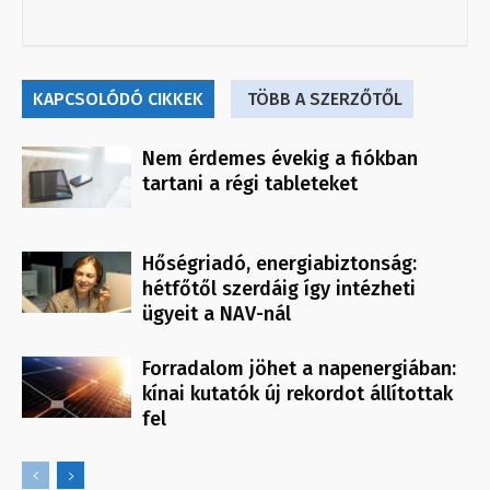
KAPCSOLÓDÓ CIKKEK
TÖBB A SZERZŐTŐL
Nem érdemes évekig a fiókban
tartani a régi tableteket
Hőségriadó, energiabiztonság:
hétfőtől szerdáig így intézheti
ügyeit a NAV-nál
Forradalom jöhet a napenergiában:
kínai kutatók új rekordot állítottak
fel