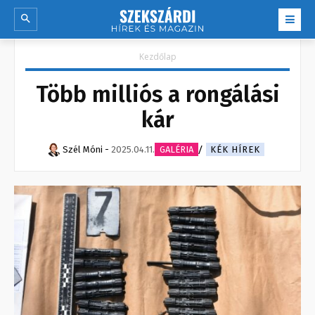
Kezdőlap
Több milliós a rongálási
kár
Szél Móni
-
2025.04.11.
GALÉRIA
KÉK HÍREK