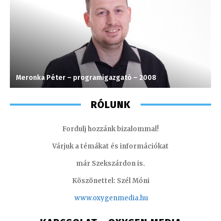
Meronka Péter – programigazgató – 2008
T
RÓLUNK
Fordulj hozzánk bizalommal!
Várjuk a témákat és információkat
már Szekszárdon is.
Köszönettel: Szél Móni
www.oxygenmedia.hu