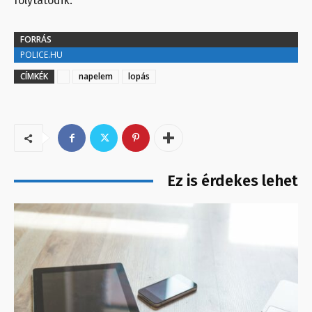
folytatódik.
FORRÁS
POLICE.HU
CÍMKÉK
napelem
lopás
Ez is érdekes lehet