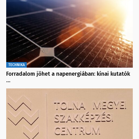
TECHNIKA
Forradalom jöhet a napenergiában: kínai kutatók
…