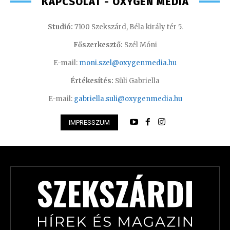
KAPCSOLAT - OXYGEN MEDIA
Studió:
7100 Szekszárd, Béla király tér 5.
Főszerkesztő:
Szél Móni
E-mail:
moni.szel@oxygenmedia.hu
Értékesítés:
Süli Gabriella
E-mail:
gabriella.suli@oxygenmedia.hu
IMPRESSZUM