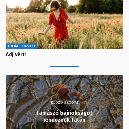
TOLNA - KÖZÉLET
Adj vért!
ELŐZŐ SZTORI
Famászó bajnokságot
rendeznek Tatán