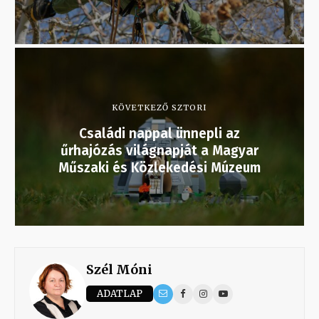
KÖVETKEZŐ SZTORI
Családi nappal ünnepli az
űrhajózás világnapját a Magyar
Műszaki és Közlekedési Múzeum
Szél Móni
ADATLAP