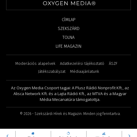
CÍMLAP
SZEKSZÁRD
TOLNA
LIFE MAGAZIN
Moderációs alapelvek
Adatkezelési tájékoztató
ÁSZF
Játékszabályzat
Médiaajánlatunk
Az Oxygen Media Csoport tagjai: A Plusz Rádió Nonprofit Kft., az
Alisca Network Kft. és a Lajta Rádió Kft., az MTVA és a Magyar
Média Mecanatúra támogatottja.
©
2026
- Szekszárdi Hírek és Magazin. Minden jog fenntartva.