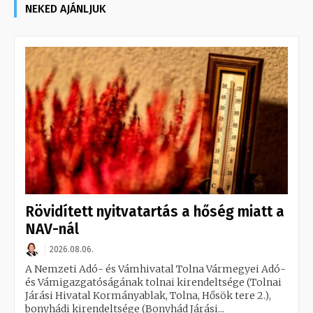
NEKED AJÁNLJUK
Rövidített nyitvatartás a hőség miatt a
NAV-nál
2026.08.06.
A Nemzeti Adó- és Vámhivatal Tolna Vármegyei Adó-
és Vámigazgatóságának tolnai kirendeltsége (Tolnai
Járási Hivatal Kormányablak, Tolna, Hősök tere 2.),
bonyhádi kirendeltsége (Bonyhád Járási...