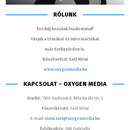
RÓLUNK
Fordulj hozzánk bizalommal!
Várjuk a témákat és információkat
már Szekszárdon is.
Köszönettel: Szél Móni
www.oxygenmedia.hu
KAPCSOLAT - OXYGEN MEDIA
Studió:
7100 Szekszárd, Béla király tér 5.
Főszerkesztő:
Szél Móni
E-mail:
moni.szel@oxygenmedia.hu
Értékesítés:
Süli Gabriella