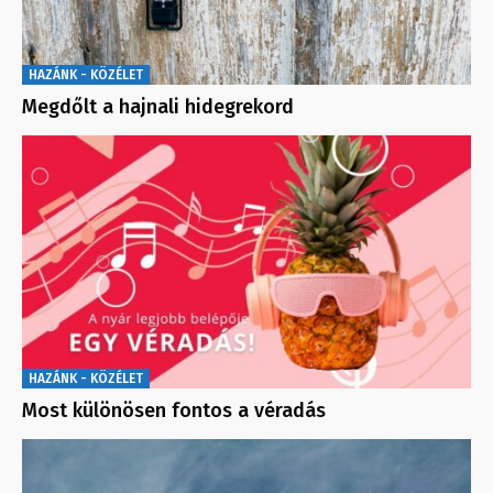
HAZÁNK - KÖZÉLET
Megdőlt a hajnali hidegrekord
HAZÁNK - KÖZÉLET
Most különösen fontos a véradás