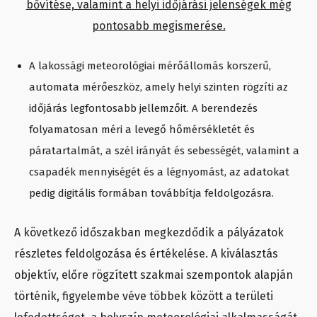
bővítése, valamint a helyi időjárási jelenségek még
pontosabb megismerése.
A lakossági meteorológiai mérőállomás korszerű,
automata mérőeszköz, amely helyi szinten rögzíti az
időjárás legfontosabb jellemzőit. A berendezés
folyamatosan méri a levegő hőmérsékletét és
páratartalmát, a szél irányát és sebességét, valamint a
csapadék mennyiségét és a légnyomást, az adatokat
pedig digitális formában továbbítja feldolgozásra.
A következő időszakban megkezdődik a pályázatok
részletes feldolgozása és értékelése. A kiválasztás
objektív, előre rögzített szakmai szempontok alapján
történik, figyelembe véve többek között a területi