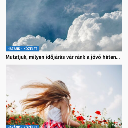
HAZÁNK - KÖZÉLET
Mutatjuk, milyen időjárás vár ránk a jövő héten…
HAZÁNK - KÖZÉLET