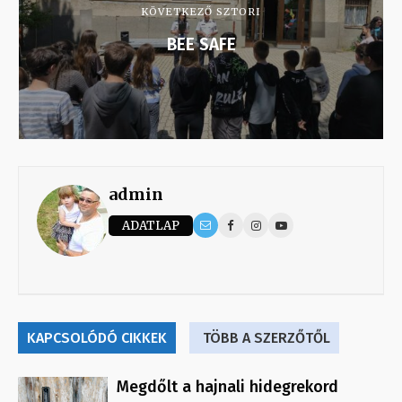
KÖVETKEZŐ SZTORI
BEE SAFE
admin
ADATLAP
KAPCSOLÓDÓ CIKKEK
TÖBB A SZERZŐTŐL
Megdőlt a hajnali hidegrekord