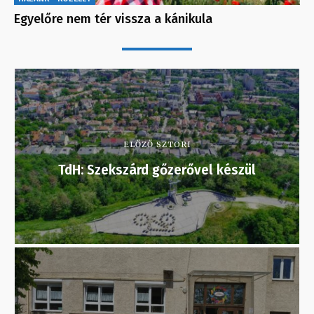
Egyelőre nem tér vissza a kánikula
ELŐZŐ SZTORI
TdH: Szekszárd gőzerővel készül