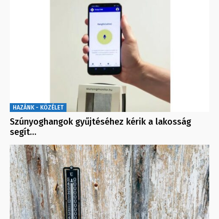
HAZÁNK - KÖZÉLET
Szúnyoghangok gyűjtéséhez kérik a lakosság
segít…