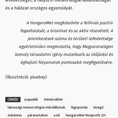
lefedettséget, a helyszín meteorológiai alkalmasságát
és a hálózat országos egyensúlyát.
A HungaroMet megköszönte a felhívás pozitív
fogadtatását, a bizalmat és az aktív részvételt. A
jelentkezések száma és területi lefedettsége
egyértelműen megmutatta, hogy Magyarországon
komoly társadalmi igény mutatkozik az időjárási és
éghajlati folyamatok pontosabb megfigyelésére.
(Illusztráció: pixabay)
CÍMKÉK
csapadék
hőmérséklet
lakossági meteorológiai mérőállomás
légnyomás
levegő
önkéntes
páratartalom
szél
HungaroMet Nonprofit Zrt