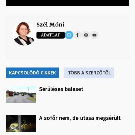
Szél Móni
ADATLAP
KAPCSOLÓDÓ CIKKEK
TÖBB A SZERZŐTŐL
Sérüléses baleset
A sofőr nem, de utasa megsérült