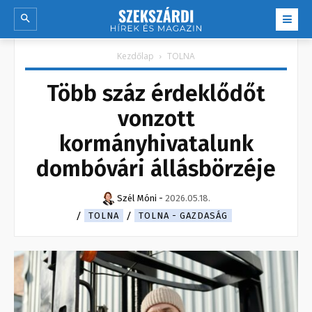
Kezdőlap
TOLNA
Több száz érdeklődőt
vonzott
kormányhivatalunk
dombóvári állásbörzéje
Szél Móni
-
2026.05.18.
TOLNA
TOLNA - GAZDASÁG