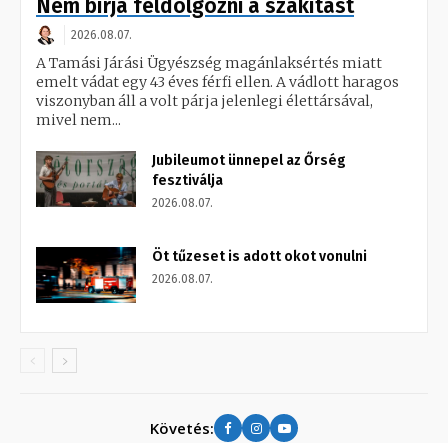
Nem bírja feldolgozni a szakítást
2026.08.07.
A Tamási Járási Ügyészség magánlaksértés miatt
emelt vádat egy 43 éves férfi ellen. A vádlott haragos
viszonyban áll a volt párja jelenlegi élettársával,
mivel nem...
Jubileumot ünnepel az Őrség
fesztiválja
2026.08.07.
Öt tűzeset is adott okot vonulni
2026.08.07.
Követés: