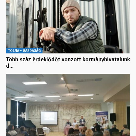
TOLNA - GAZDASÁG
Több száz érdeklődőt vonzott kormányhivatalunk
d…