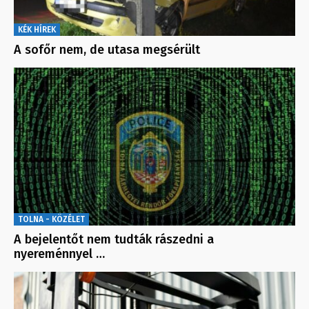
KÉK HÍREK
A sofőr nem, de utasa megsérült
TOLNA - KÖZÉLET
A bejelentőt nem tudták rászedni a
nyereménnyel …