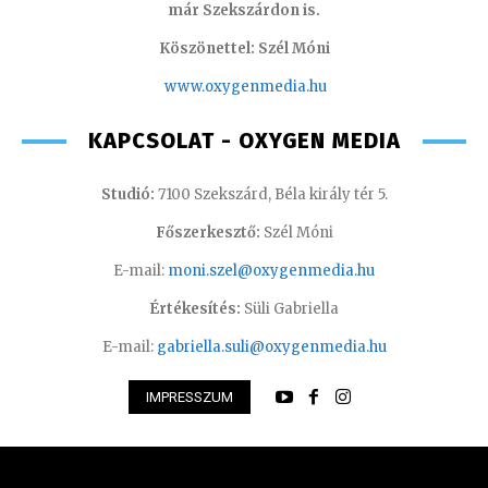
már Szekszárdon is.
Köszönettel: Szél Móni
www.oxygenmedia.hu
KAPCSOLAT - OXYGEN MEDIA
Studió:
7100 Szekszárd, Béla király tér 5.
Főszerkesztő:
Szél Móni
E-mail:
moni.szel@oxygenmedia.hu
Értékesítés:
Süli Gabriella
E-mail:
gabriella.suli@oxygenmedia.hu
IMPRESSZUM