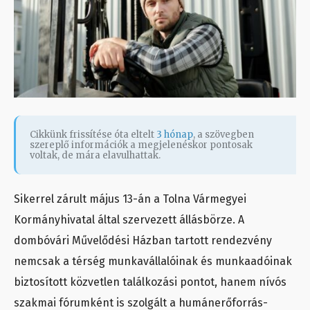
Cikkünk frissítése óta eltelt
3 hónap
, a szövegben
szereplő információk a megjelenéskor pontosak
voltak, de mára elavulhattak.
Sikerrel zárult május 13-án a Tolna Vármegyei
Kormányhivatal által szervezett állásbörze. A
dombóvári Művelődési Házban tartott rendezvény
nemcsak a térség munkavállalóinak és munkaadóinak
biztosított közvetlen találkozási pontot, hanem nívós
szakmai fórumként is szolgált a humánerőforrás-