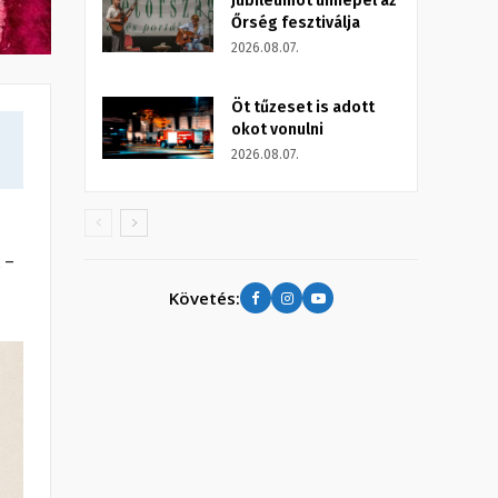
Jubileumot ünnepel az
Őrség fesztiválja
2026.08.07.
Öt tűzeset is adott
okot vonulni
2026.08.07.
 –
Követés: