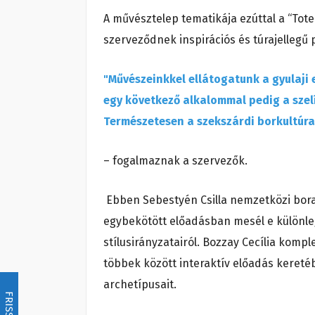
A művésztelep tematikája ezúttal a “Tote
szerveződnek inspirációs és túrajellegű 
"Művészeinkkel ellátogatunk a gyulaji 
egy következő alkalommal pedig a szel
Természetesen a szekszárdi borkultúr
– fogalmaznak a szervezők.
Ebben Sebestyén Csilla nemzetközi bora
egybekötött előadásban mesél e különleg
stílusirányzatairól. Bozzay Cecília komp
többek között interaktív előadás kereté
archetípusait.
FRISSÍTÉS