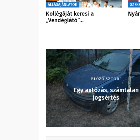
ÁLLÁSAJÁNLATOK
SZEK
Kollégáját keresi a
Nyár
„Vendéglátó”…
ELŐZŐ SZTORI
Egy autózás, számtalan
jogsértés