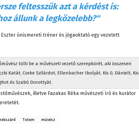
sze feltesszük azt a kérdést is:
hoz állunk a legközelebb?"
 Eszter önismereti tréner és jógaoktató egy vezetett
művész tölti be a művészeti vezető szerepkörét, aki összesen
ki Katát, Cseke Szilárdot, Ellenbacher Ibolyát, Kis G. Dánielt, Kis
itot és Szabó Dorottyát.
estőművészek, illetve Fazakas Réka művészeti író és kurátor
eretetét.
zekszárd
Totem
művész