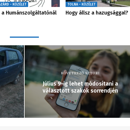
SZÁRD - KÖZÉLET
TOLNA - KÖZÉLET
 a Humánszolgáltatónál
Hogy állsz a hazugsággal?
KÖVETKEZŐ SZTORI
Július 9-ig lehet módosítani a
választott szakok sorrendjén