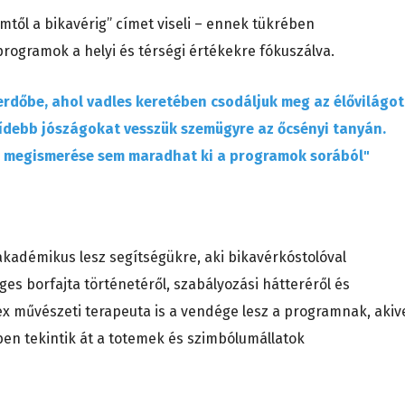
mtől a bikavérig” címet viseli – ennek tükrében
programok a helyi és térségi értékekre fókuszálva.
erdőbe, ahol vadles keretében csodáljuk meg az élővilágot
ídebb jószágokat vesszük szemügyre az őcsényi tanyán.
a megismerése sem maradhat ki a programok sorából"
kadémikus lesz segítségükre, aki bikavérkóstolóval
es borfajta történetéről, szabályozási hátteréről és
lex művészeti terapeuta is a vendége lesz a programnak, akiv
ben tekintik át a totemek és szimbólumállatok