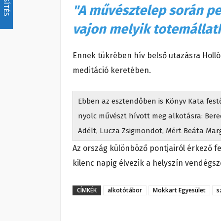
"A művésztelep során per
vajon melyik totemállat
Ennek tükrében hív belső utazásra Holló
meditáció keretében.
Ebben az esztendőben is Könyv Kata festő
nyolc művészt hívott meg alkotásra: Berecz
Adélt, Lucza Zsigmondot, Mért Beáta Marg
Az ország különböző pontjairól érkező f
kilenc napig élvezik a helyszín vendégsz
CÍMKÉK
alkotótábor
Mokkart Egyesület
s