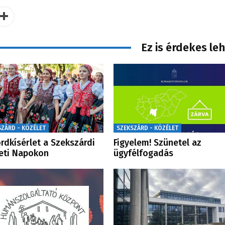
Ez is érdekes le
SZÁRD - KÖZÉLET
SZEKSZÁRD - KÖZÉLET
rdkísérlet a Szekszárdi
Figyelem! Szünetel az
eti Napokon
ügyfélfogadás