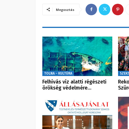
Megosztás
TOLNA - KULTÚRA
SZEK
Felhívás víz alatti régészeti
Reko
örökség védelmére…
Szür