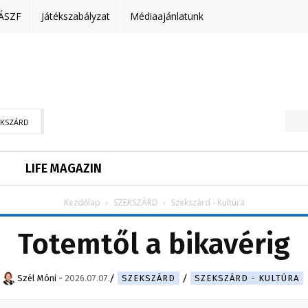
ÁSZF
Játékszabályzat
Médiaajánlatunk
EKSZÁRD
LIFE MAGAZIN
Kezdőlap
SZEKSZÁRD
Szekszárd - Kultúra
Totemtől a bikavérig
Szél Móni
-
2026.07.07.
SZEKSZÁRD
SZEKSZÁRD - KULTÚRA