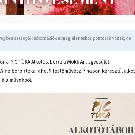
övegben szereplő információk a megjelenéskor pontosak voltak, de
or a PIC-TÚRA Alkotótáborra a Mokk’Art Egyesület
Wine borbirtoka, ahol 9 festőművész 9 napon keresztül alkot
ílik a művekből.