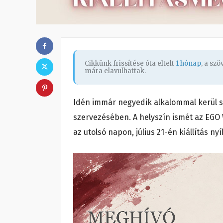
Cikkünk frissítése óta eltelt
1 hónap
, a sz
mára elavulhattak.
Idén immár negyedik alkalommal kerül s
szervezésében. A helyszín ismét az EGO 
az utolsó napon, július 21-én kiállítás ny