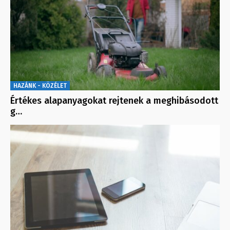
HAZÁNK - KÖZÉLET
Értékes alapanyagokat rejtenek a meghibásodott
g…