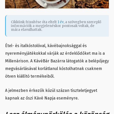
Cikkünk frissítése óta eltelt
1 év
, a szövegben szereplő
információk a megjelenéskor pontosak voltak, de
mára elavulhattak.
Étel- és italkóstolóval, kávébajnoksággal és
nyereményjátékokkal várják az érdeklődőket ma is a
Millenárison. A
KávéBár Bazárra
látogatók a belépőjegy
megvásárlásával korlátlanul kóstolhatnak csaknem
ötven kiállító termékeiből.
A jelmezben érkezők közül százan tiszteletjegyet
kapnak az őszi Kávé Napja eseményre.