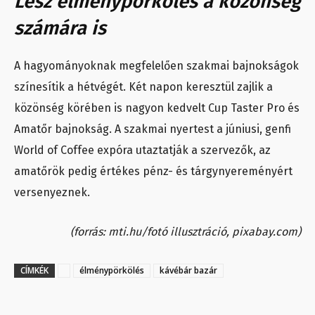
Lesz élménypörkölés a közönség
számára is
A hagyományoknak megfelelően szakmai bajnokságok
színesítik a hétvégét. Két napon keresztül zajlik a
közönség körében is nagyon kedvelt Cup Taster Pro és
Amatőr bajnokság. A szakmai nyertest a júniusi, genfi
World of Coffee expóra utaztatják a szervezők, az
amatőrök pedig értékes pénz- és tárgynyereményért
versenyeznek.
(forrás: mti.hu/fotó illusztráció, pixabay.com)
CÍMKÉK
élménypörkölés
kávébár bazár