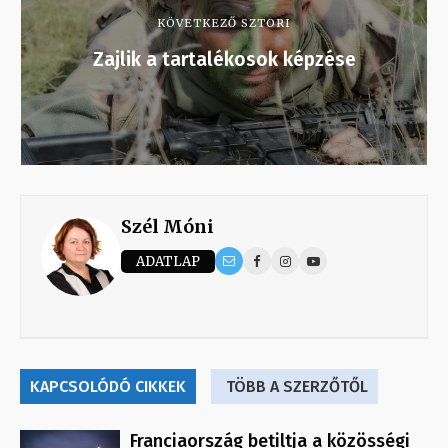
KÖVETKEZŐ SZTORI
Zajlik a tartalékosok képzése
Szél Móni
ADATLAP
KAPCSOLÓDÓ CIKKEK
TÖBB A SZERZŐTŐL
Franciaország betiltja a közösségi