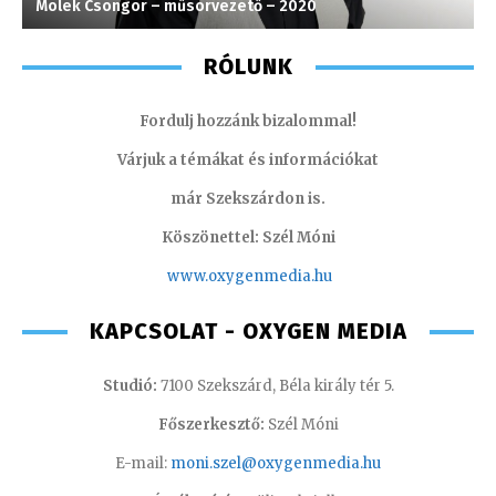
Molek Csongor – műsorvezető – 2020
K
RÓLUNK
Fordulj hozzánk bizalommal!
Várjuk a témákat és információkat
már Szekszárdon is.
Köszönettel: Szél Móni
www.oxygenmedia.hu
KAPCSOLAT - OXYGEN MEDIA
Studió:
7100 Szekszárd, Béla király tér 5.
Főszerkesztő:
Szél Móni
E-mail:
moni.szel@oxygenmedia.hu