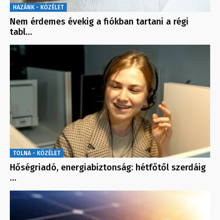
HAZÁNK - KÖZÉLET
Nem érdemes évekig a fiókban tartani a régi
tabl…
TOLNA - KÖZÉLET
Hőségriadó, energiabiztonság: hétfőtől szerdáig
…