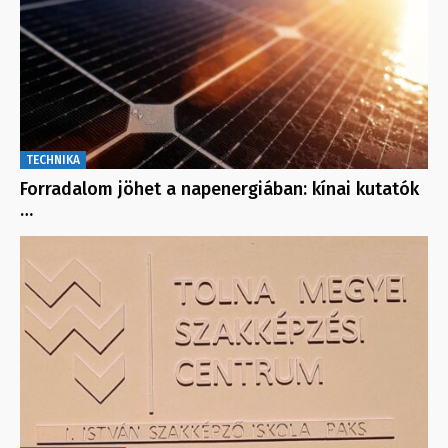
TECHNIKA
Forradalom jöhet a napenergiában: kínai kutatók
…