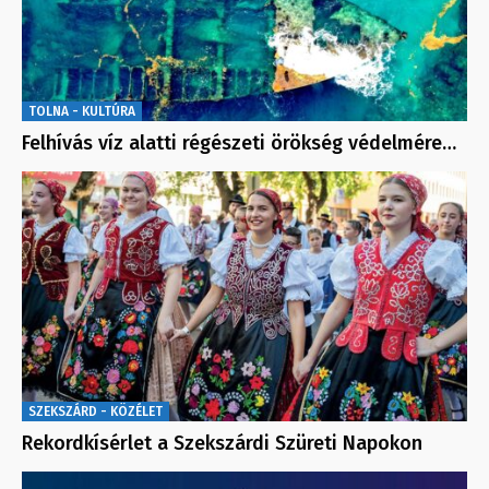
TOLNA - KULTÚRA
Felhívás víz alatti régészeti örökség védelmére…
SZEKSZÁRD - KÖZÉLET
Rekordkísérlet a Szekszárdi Szüreti Napokon