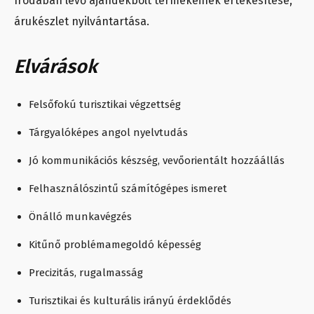
Irodában lévő ajándékbolt termékeinek értékesítése,
árukészlet nyilvántartása.
Elvárások
Felsőfokú turisztikai végzettség
Tárgyalóképes angol nyelvtudás
Jó kommunikációs készség, vevőorientált hozzáállás
Felhasználószintű számítógépes ismeret
Önálló munkavégzés
Kitűnő problémamegoldó képesség
Precizitás, rugalmasság
Turisztikai és kulturális irányú érdeklődés