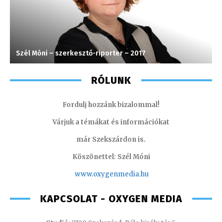
Szél Móni – szerkesztő-riporter – 2017
K
RÓLUNK
Fordulj hozzánk bizalommal!
Várjuk a témákat és információkat
már Szekszárdon is.
Köszönettel: Szél Móni
www.oxygenmedia.hu
KAPCSOLAT - OXYGEN MEDIA