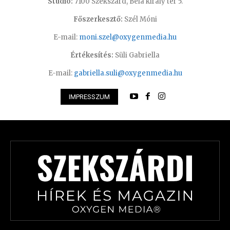
Studió:
7100 Szekszárd, Béla király tér 5.
Főszerkesztő:
Szél Móni
E-mail:
moni.szel@oxygenmedia.hu
Értékesítés:
Süli Gabriella
E-mail:
gabriella.suli@oxygenmedia.hu
IMPRESSZUM