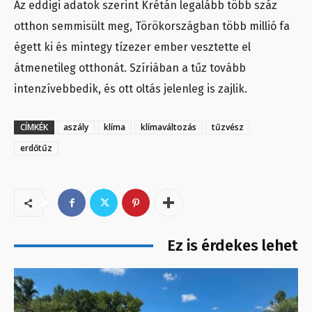
Az eddigi adatok szerint Krétán legalább több száz
otthon semmisült meg, Törökországban több millió fa
égett ki és mintegy tízezer ember vesztette el
átmenetileg otthonát. Szíriában a tűz tovább
intenzívebbedik, és ott oltás jelenleg is zajlik.
CÍMKÉK
aszály
klíma
klímaváltozás
tűzvész
erdőtűz
Ez is érdekes lehet