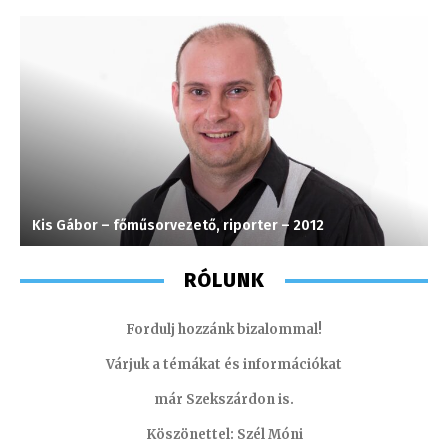
Kis Gábor – főműsorvezető, riporter – 2012
K
RÓLUNK
Fordulj hozzánk bizalommal!
Várjuk a témákat és információkat
már Szekszárdon is.
Köszönettel: Szél Móni