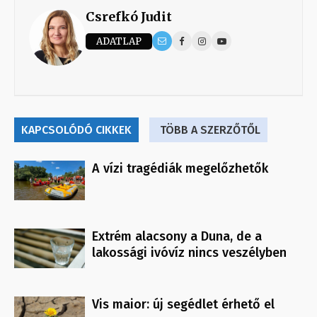
Csrefkó Judit
ADATLAP
KAPCSOLÓDÓ CIKKEK
TÖBB A SZERZŐTŐL
A vízi tragédiák megelőzhetők
Extrém alacsony a Duna, de a
lakossági ivóvíz nincs veszélyben
Vis maior: új segédlet érhető el