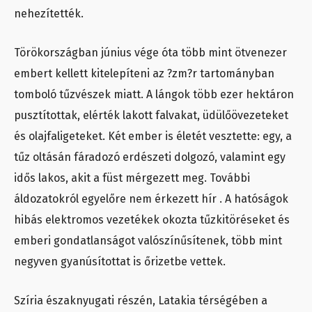
nehezítették.
Törökországban június vége óta több mint ötvenezer
embert kellett kitelepíteni az ?zm?r tartományban
tomboló tűzvészek miatt. A lángok több ezer hektáron
pusztítottak, elérték lakott falvakat, üdülőövezeteket
és olajfaligeteket. Két ember is életét vesztette: egy, a
tűz oltásán fáradozó erdészeti dolgozó, valamint egy
idős lakos, akit a füst mérgezett meg. További
áldozatokról egyelőre nem érkezett hír . A hatóságok
hibás elektromos vezetékek okozta tűzkitöréseket és
emberi gondatlanságot valószínűsítenek, több mint
negyven gyanúsítottat is őrizetbe vettek.
Szíria északnyugati részén, Latakia térségében a