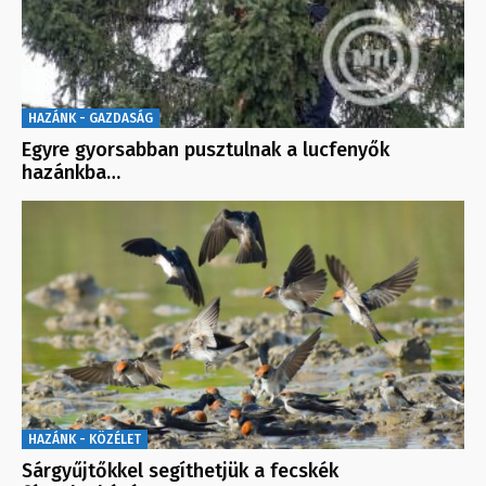
HAZÁNK - GAZDASÁG
Egyre gyorsabban pusztulnak a lucfenyők
hazánkba…
HAZÁNK - KÖZÉLET
Sárgyűjtőkkel segíthetjük a fecskék