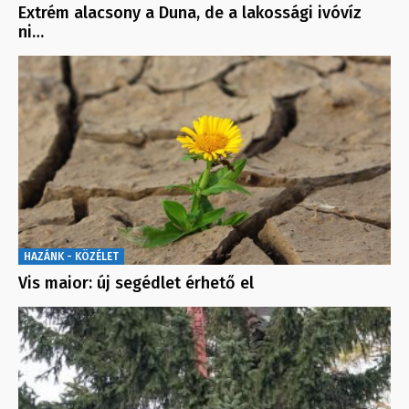
Extrém alacsony a Duna, de a lakossági ivóvíz
ni…
HAZÁNK - KÖZÉLET
Vis maior: új segédlet érhető el