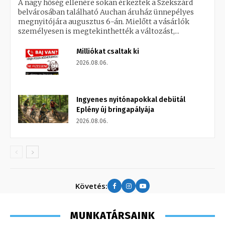
A nagy hőség ellenére sokan érkeztek a Szekszárd
belvárosában található Auchan áruház ünnepélyes
megnyitójára augusztus 6-án. Mielőtt a vásárlók
személyesen is megtekinthették a változást,...
Milliókat csaltak ki
2026.08.06.
Ingyenes nyitónapokkal debütál
Eplény új bringapályája
2026.08.06.
Követés:
MUNKATÁRSAINK