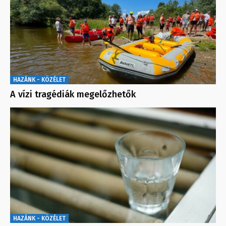
HAZÁNK - KÖZÉLET
A vízi tragédiák megelőzhetők
HAZÁNK - KÖZÉLET