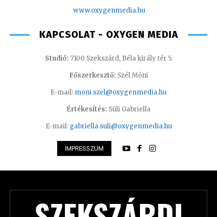
www.oxygenmedia.hu
KAPCSOLAT - OXYGEN MEDIA
Studió:
7100 Szekszárd, Béla király tér 5.
Főszerkesztő:
Szél Móni
E-mail:
moni.szel@oxygenmedia.hu
Értékesítés:
Süli Gabriella
E-mail:
gabriella.suli@oxygenmedia.hu
IMPRESSZUM