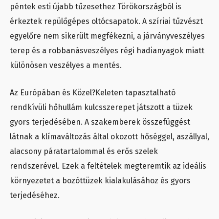
péntek esti újabb tűzesethez Törökországból is
érkeztek repülőgépes oltócsapatok. A szíriai tűzvészt
egyelőre nem sikerült megfékezni, a járványveszélyes
terep és a robbanásveszélyes régi hadianyagok miatt
különösen veszélyes a mentés.
Az Európában és Közel?Keleten tapasztalható
rendkívüli hőhullám kulcsszerepet játszott a tüzek
gyors terjedésében. A szakemberek összefüggést
látnak a klímaváltozás által okozott hőséggel, aszállyal,
alacsony páratartalommal és erős szelek
rendszerével. Ezek a feltételek megteremtik az ideális
környezetet a bozóttüzek kialakulásához és gyors
terjedéséhez.