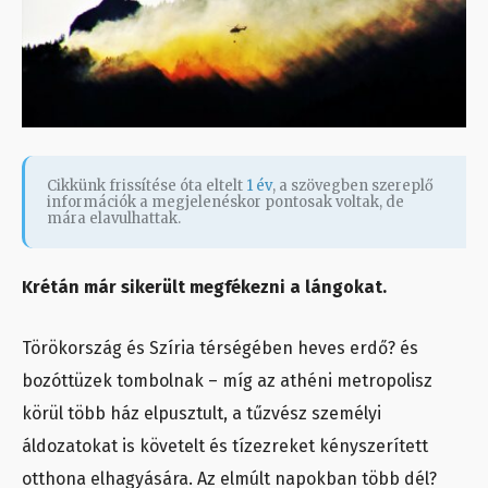
Cikkünk frissítése óta eltelt
1 év
, a szövegben szereplő
információk a megjelenéskor pontosak voltak, de
mára elavulhattak.
Krétán már sikerült megfékezni a lángokat.
Törökország és Szíria térségében heves erdő? és
bozóttüzek tombolnak – míg az athéni metropolisz
körül több ház elpusztult, a tűzvész személyi
áldozatokat is követelt és tízezreket kényszerített
otthona elhagyására. Az elmúlt napokban több dél?