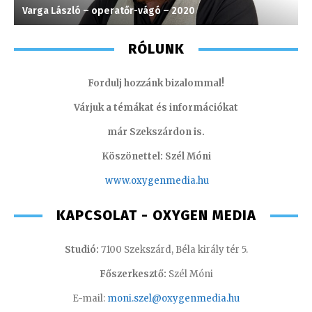
Varga László – operatőr-vágó – 2020
S
RÓLUNK
Fordulj hozzánk bizalommal!
Várjuk a témákat és információkat
már Szekszárdon is.
Köszönettel: Szél Móni
www.oxygenmedia.hu
KAPCSOLAT - OXYGEN MEDIA
Studió:
7100 Szekszárd, Béla király tér 5.
Főszerkesztő:
Szél Móni
E-mail:
moni.szel@oxygenmedia.hu