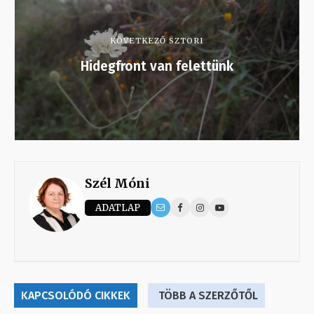
KÖVETKEZŐ SZTORI
Hidegfront van felettünk
Szél Móni
ADATLAP
KAPCSOLÓDÓ CIKKEK
TÖBB A SZERZŐTŐL