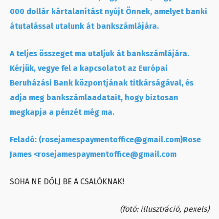
000 dollár kártalanítást nyújt Önnek, amelyet banki
átutalással utalunk át bankszámlájára.
A teljes összeget ma utaljuk át bankszámlájára.
Kérjük, vegye fel a kapcsolatot az Európai
Beruházási Bank központjának titkárságával, és
adja meg bankszámlaadatait, hogy biztosan
megkapja a pénzét még ma.
Feladó: (rosejamespaymentoffice@gmail.com)Rose
James <rosejamespaymentoffice@gmail.com
SOHA NE DŐLJ BE A CSALÓKNAK!
(fotó: illusztráció, pexels)