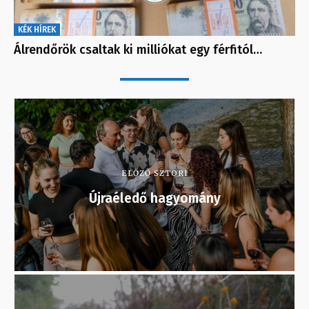
KÉK HÍREK
Álrendőrök csaltak ki milliókat egy férfitól…
ELŐZŐ SZTORI
Újraéledő hagyomány