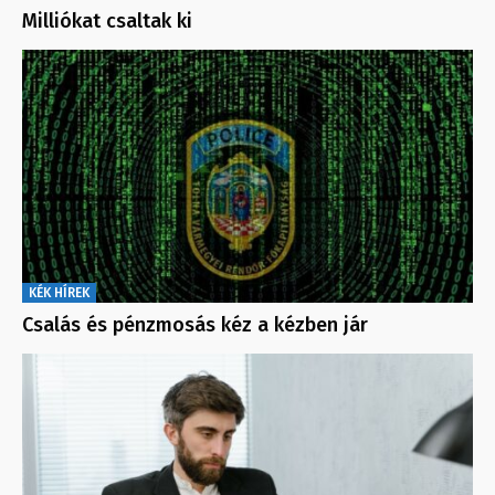
Milliókat csaltak ki
KÉK HÍREK
Csalás és pénzmosás kéz a kézben jár