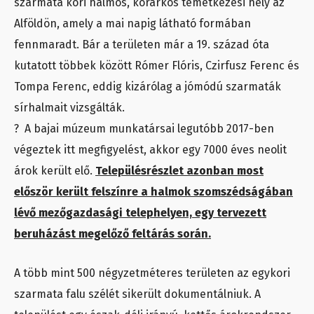
szarmata kori halmos, körárkos temetkezési hely az
Alföldön, amely a mai napig látható formában
fennmaradt. Bár a területen már a 19. század óta
kutatott többek között Rómer Flóris, Czirfusz Ferenc és
Tompa Ferenc, eddig kizárólag a jómódú szarmaták
sírhalmait vizsgálták.
? A bajai múzeum munkatársai legutóbb 2017-ben
végeztek itt megfigyelést, akkor egy 7000 éves neolit
árok került elő.
Településrészlet azonban most
először került felszínre a halmok szomszédságában
lévő mezőgazdasági telephelyen, egy tervezett
beruházást megelőző feltárás során.
A több mint 500 négyzetméteres területen az egykori
szarmata falu szélét sikerült dokumentálniuk. A