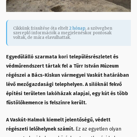
Cikkünk frissítése óta eltelt
2 hónap
, a szövegben
szereplő információk a megjelenéskor pontosak
voltak, de mára elavulhattak.
Egyedülálló szarmata kori településrészletet és
védműrendszert tártak fel a Türr István Múzeum
régészei a Bács-Kiskun vármegyei Vaskút határában
lévő mezőgazdasági telephelyen. A silóknál fekvő
építési területen lakóházak alapjai, egy kút és több
füstölőkemence is felszínre került.
A Vaskút-Halmok kiemelt jelentőségű, védett
régészeti lelőhelynek számít.
Ez az egyetlen olyan