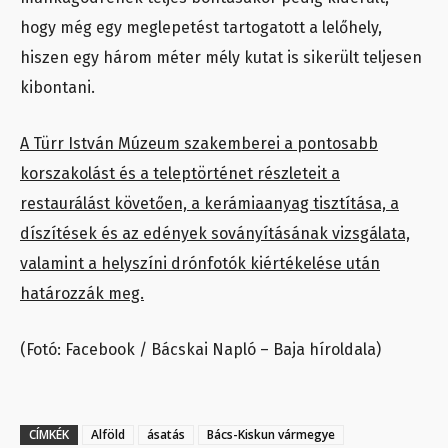
hogy még egy meglepetést tartogatott a lelőhely,
hiszen egy három méter mély kutat is sikerült teljesen
kibontani.
A Türr István Múzeum szakemberei a pontosabb
korszakolást és a teleptörténet részleteit a
restaurálást követően, a kerámiaanyag tisztítása, a
díszítések és az edények soványításának vizsgálata,
valamint a helyszíni drónfotók kiértékelése után
határozzák meg.
(Fotó: Facebook / Bácskai Napló – Baja híroldala)
CÍMKÉK
Alföld
ásatás
Bács-Kiskun vármegye