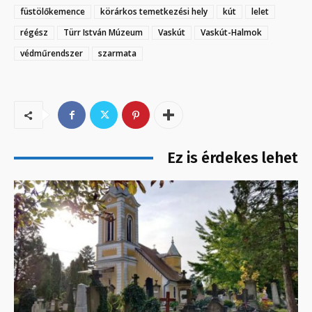
füstölőkemence
körárkos temetkezési hely
kút
lelet
régész
Türr István Múzeum
Vaskút
Vaskút-Halmok
védműrendszer
szarmata
Ez is érdekes lehet