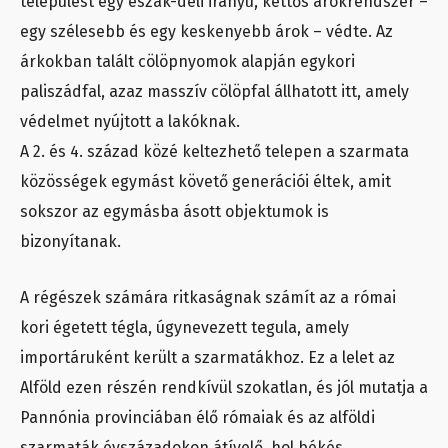
települést egy észak-déli irányú, kettős árokrendszer –
egy szélesebb és egy keskenyebb árok – védte. Az
árkokban talált cölöpnyomok alapján egykori
paliszádfal, azaz masszív cölöpfal állhatott itt, amely
védelmet nyújtott a lakóknak.
A 2. és 4. század közé keltezhető telepen a szarmata
közösségek egymást követő generációi éltek, amit
sokszor az egymásba ásott objektumok is
bizonyítanak.
A régészek számára ritkaságnak számít az a római
kori égetett tégla, úgynevezett tegula, amely
importáruként került a szarmatákhoz. Ez a lelet az
Alföld ezen részén rendkívül szokatlan, és jól mutatja a
Pannónia provinciában élő rómaiak és az alföldi
szarmaták évszázadokon átívelő, hol békés