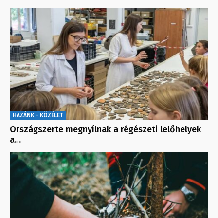
HAZÁNK - KÖZÉLET
Országszerte megnyílnak a régészeti lelőhelyek
a…