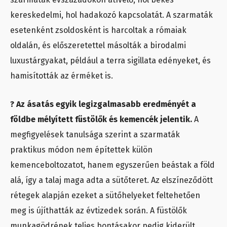
kereskedelmi, hol hadakozó kapcsolatát. A szarmaták
esetenként zsoldosként is harcoltak a rómaiak
oldalán, és előszeretettel másolták a birodalmi
luxustárgyakat, például a terra sigillata edényeket, és
hamisították az érméket is.
? Az ásatás egyik legizgalmasabb eredményét a
földbe mélyített füstölők és kemencék jelentik.
A
megfigyelések tanulsága szerint a szarmaták
praktikus módon nem építettek külön
kemenceboltozatot, hanem egyszerűen beástak a föld
alá, így a talaj maga adta a sütőteret. Az elszíneződött
rétegek alapján ezeket a sütőhelyeket feltehetően
meg is újíthatták az évtizedek során. A füstölők
munkagödrének teljes bontásakor pedig kiderült,