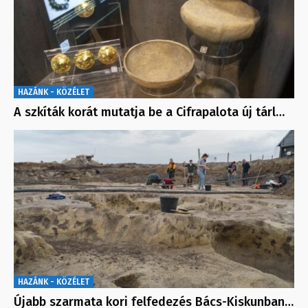
HAZÁNK - KÖZÉLET
A szkíták korát mutatja be a Cifrapalota új tárl…
HAZÁNK - KÖZÉLET
Újabb szarmata kori felfedezés Bács-Kiskunban…