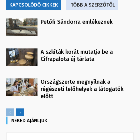
KAPCSOLÓDÓ CIKKEK
TÖBB A SZERZŐTŐL
Petőfi Sándorra emlékeznek
A szkíták korát mutatja be a
Cifrapalota új tárlata
Országszerte megnyílnak a
régészeti lelőhelyek a látogatók
előtt
NEKED AJÁNLJUK