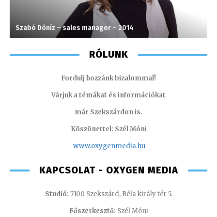
Szabó Döníz – sales manager – 2014
M
RÓLUNK
Fordulj hozzánk bizalommal!
Várjuk a témákat és információkat
már Szekszárdon is.
Köszönettel: Szél Móni
www.oxygenmedia.hu
KAPCSOLAT - OXYGEN MEDIA
Studió:
7100 Szekszárd, Béla király tér 5.
Főszerkesztő:
Szél Móni