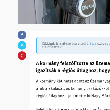
Cikkünk frissítése óta eltelt
2 év
, a szöve
elavulhattak.
A kormány felszólította az üzem
igazítsák a régiós átlaghoz, hog
A kormány két hetet adott az üzemanya
árak alakulását, és kemény eszközökkel 
régiós átlaghoz – jelentette ki Nagy Má
Felidézte: a kormány és a Magyar Ásván