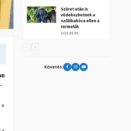
Szüret után is
védekezhetnek a
szőlőkabóca ellen a
termelők
2026.08.08.
a
Követés:
on
.
 a
 a