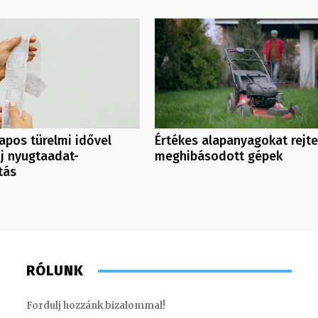
pos türelmi idővel
Értékes alapanyagokat rejt
új nyugtaadat-
meghibásodott gépek
tás
RÓLUNK
Fordulj hozzánk bizalommal!