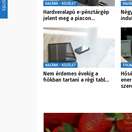
FRISSÍTÉS
HAZÁNK - KÖZÉLET
HAZÁ
Hardveralapú e-pénztárgép
Négy
jelent meg a piacon…
indu
HAZÁNK - KÖZÉLET
TOLN
Nem érdemes évekig a
Hősé
fiókban tartani a régi tabl…
ener
szer