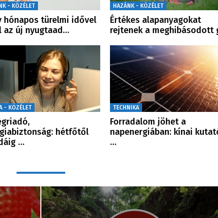
NK - KÖZÉLET
HAZÁNK - KÖZÉLET
 hónapos türelmi idővel
Értékes alapanyagokat
l az új nyugtaad…
rejtenek a meghibásodott
A - KÖZÉLET
TECHNIKA
griadó,
Forradalom jöhet a
giabiztonság: hétfőtől
napenergiában: kínai kutat
dáig …
…