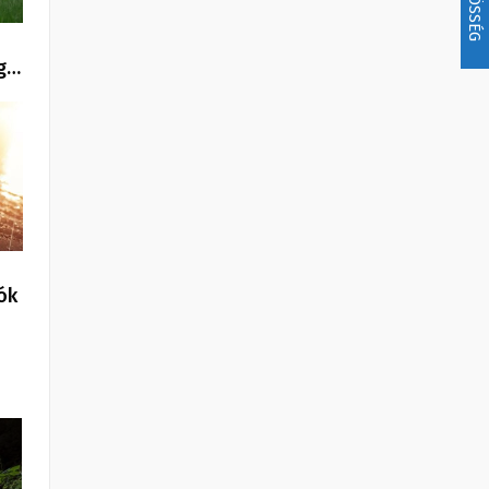
KÖZÖSSÉG
 g…
ók