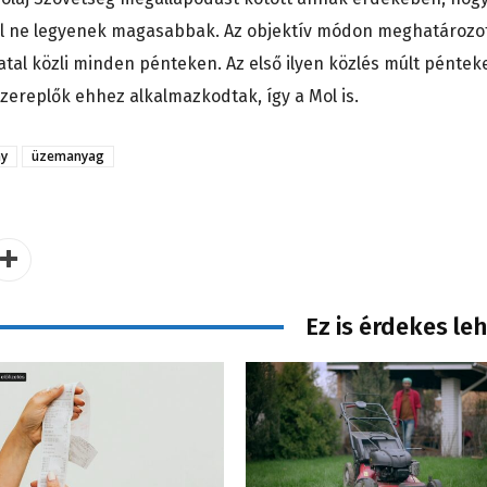
ál ne legyenek magasabbak. Az objektív módon meghatározo
vatal közli minden pénteken. Az első ilyen közlés múlt péntek
szereplők ehhez alkalmazkodtak, így a Mol is.
y
üzemanyag
Ez is érdekes le