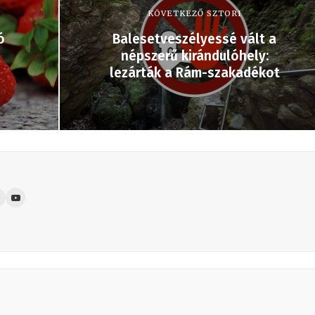
KÖVETKEZŐ SZTORI
ó
Balesetveszélyessé vált a
népszerű kirándulóhely:
lezárták a Rám-szakadékot