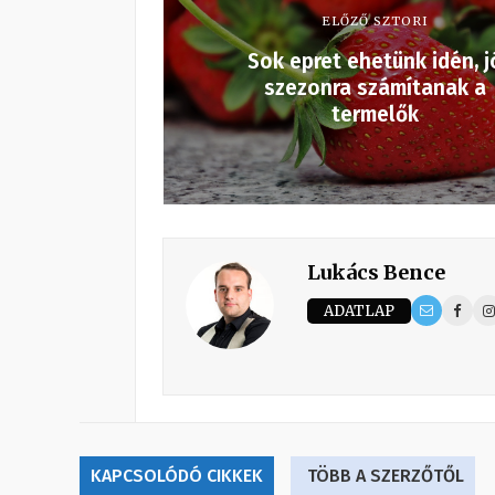
ELŐZŐ SZTORI
Sok epret ehetünk idén, j
szezonra számítanak a
termelők
Lukács Bence
ADATLAP
KAPCSOLÓDÓ CIKKEK
TÖBB A SZERZŐTŐL