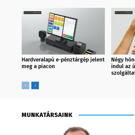
Hardveralapú e-pénztárgép jelent
Négy hóna
meg a piacon
indul az 
szolgálta
MUNKATÁRSAINK