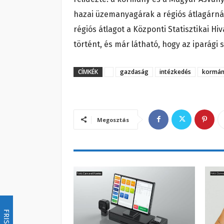
hazai üzemanyagárak a régiós átlagárn
régiós átlagot a Központi Statisztikai Hi
történt, és már látható, hogy az iparági 
CÍMKÉK
gazdaság
intézkedés
kormán
Megosztás