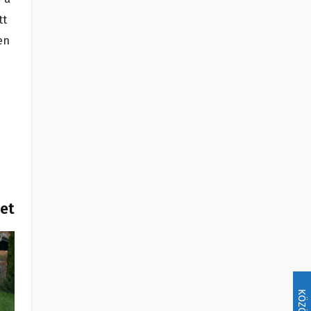
tt
en
het