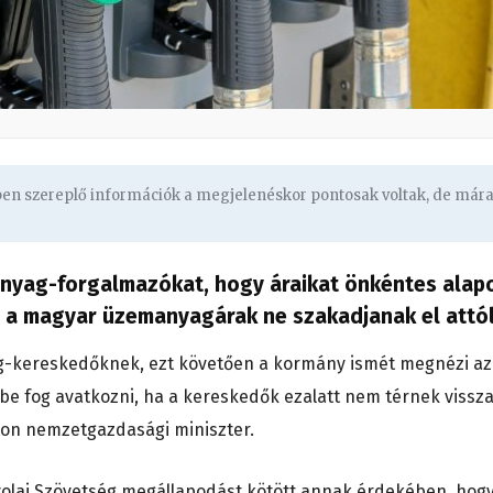
gben szereplő információk a megjelenéskor pontosak voltak, de már
anyag-forgalmazókat, hogy áraikat önkéntes alap
y a magyar üzemanyagárak ne szakadjanak el attól
g-kereskedőknek, ezt követően a kormány ismét megnézi az
be fog avatkozni, ha a kereskedők ezalatt nem térnek vissza
rton nemzetgazdasági miniszter.
yolaj Szövetség megállapodást kötött annak érdekében, hogy