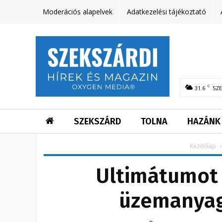
Moderációs alapelvek
Adatkezelési tájékoztató
C
31.6
SZ
SZEKSZÁRD
TOLNA
HAZÁNK
Kezdőlap
Ultimátumot 
üzemanya