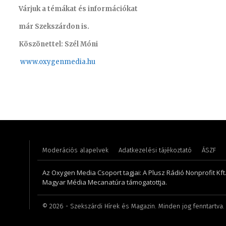
Várjuk a témákat és információkat
már Szekszárdon is.
Köszönettel: Szél Móni
www.oxygenmedia.hu
Monoczki Mária – értékesítési vezető – 2014
Meronka
Moderációs alapelvek
Adatkezelési tájékoztató
ÁSZF
Az Oxygen Media Csoport tagjai: A Plusz Rádió Nonprofit Kft.,
Magyar Média Mecanatúra támogatottja.
©
2026
- Szekszárdi Hírek és Magazin. Minden jog fenntartva.