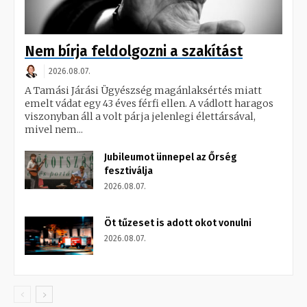
Nem bírja feldolgozni a szakítást
2026.08.07.
A Tamási Járási Ügyészség magánlaksértés miatt
emelt vádat egy 43 éves férfi ellen. A vádlott haragos
viszonyban áll a volt párja jelenlegi élettársával,
mivel nem...
Jubileumot ünnepel az Őrség
fesztiválja
2026.08.07.
Öt tűzeset is adott okot vonulni
2026.08.07.