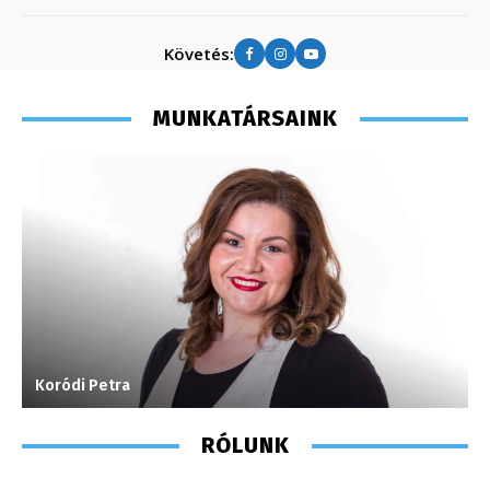
Követés:
MUNKATÁRSAINK
Koródi Petra
H
RÓLUNK