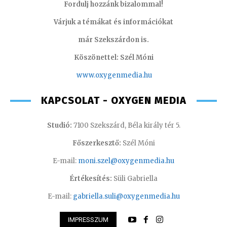
Fordulj hozzánk bizalommal!
Várjuk a témákat és információkat
már Szekszárdon is.
Köszönettel: Szél Móni
www.oxygenmedia.hu
KAPCSOLAT - OXYGEN MEDIA
Studió:
7100 Szekszárd, Béla király tér 5.
Főszerkesztő:
Szél Móni
E-mail:
moni.szel@oxygenmedia.hu
Értékesítés:
Süli Gabriella
E-mail:
gabriella.suli@oxygenmedia.hu
IMPRESSZUM