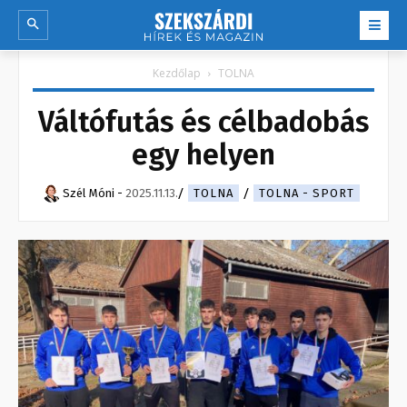
Kezdőlap
TOLNA
Váltófutás és célbadobás
egy helyen
Szél Móni
-
2025.11.13.
TOLNA
TOLNA - SPORT