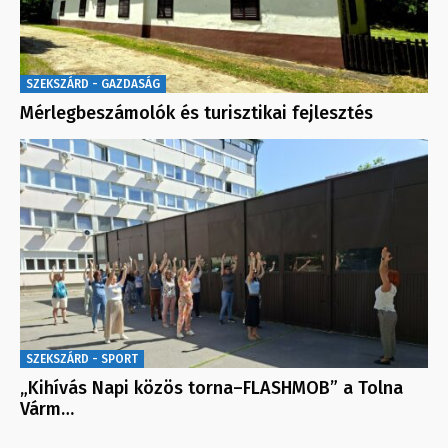
SZEKSZÁRD - GAZDASÁG
Mérlegbeszámolók és turisztikai fejlesztés
SZEKSZÁRD - SPORT
„Kihívás Napi közös torna–FLASHMOB” a Tolna
Várm…