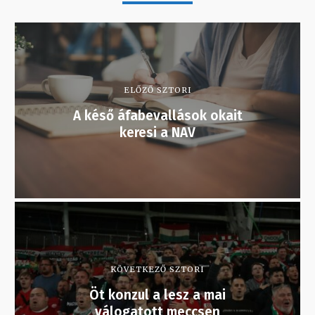
ELŐZŐ SZTORI
A késő áfabevallások okait
keresi a NAV
KÖVETKEZŐ SZTORI
Öt konzul a lesz a mai
válogatott meccsen