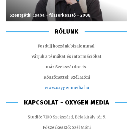
Szentgáthi Csaba – főszerkesztő – 2008
H
RÓLUNK
Fordulj hozzánk bizalommal!
Várjuk a témákat és információkat
már Szekszárdon is.
Köszönettel: Szél Móni
www.oxygenmedia.hu
KAPCSOLAT - OXYGEN MEDIA
Studió:
7100 Szekszárd, Béla király tér 5.
Főszerkesztő:
Szél Móni