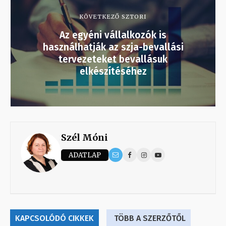
KÖVETKEZŐ SZTORI
Az egyéni vállalkozók is
használhatják az szja-bevallási
tervezeteket bevallásuk
elkészítéséhez
Szél Móni
ADATLAP
KAPCSOLÓDÓ CIKKEK
TÖBB A SZERZŐTŐL