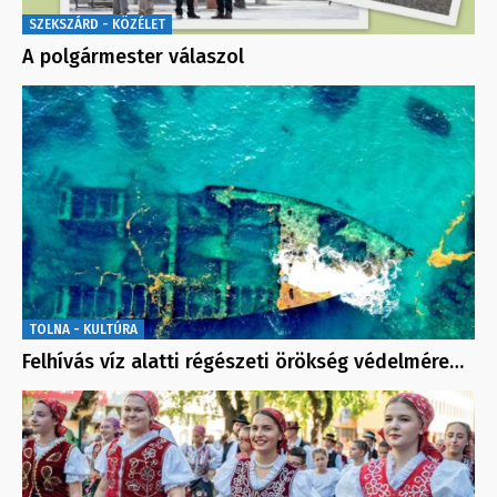
SZEKSZÁRD - KÖZÉLET
A polgármester válaszol
TOLNA - KULTÚRA
Felhívás víz alatti régészeti örökség védelmére…