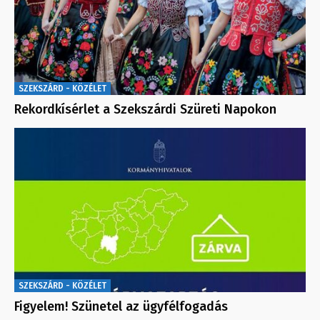
SZEKSZÁRD - KÖZÉLET
Rekordkísérlet a Szekszárdi Szüreti Napokon
SZEKSZÁRD - KÖZÉLET
Figyelem! Szünetel az ügyfélfogadás