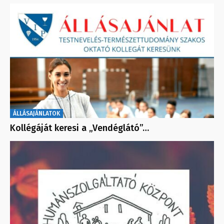
ÁLLÁSAJÁNLATOK
Kollégáját keresi a „Vendéglátó”…