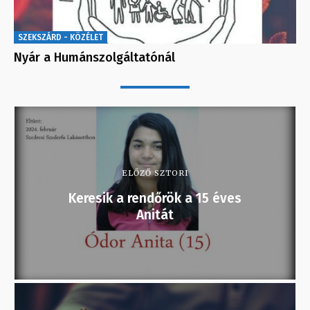
SZEKSZÁRD - KÖZÉLET
Nyár a Humánszolgáltatónál
ELŐZŐ SZTORI
Keresik a rendőrök a 15 éves
Anitát