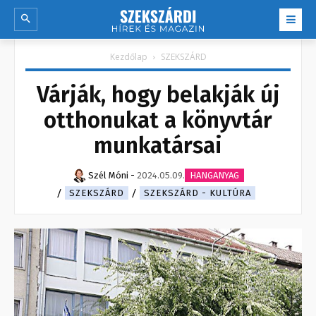
Kezdőlap
SZEKSZÁRD
Várják, hogy belakják új
otthonukat a könyvtár
munkatársai
Szél Móni
-
2024.05.09.
HANGANYAG
SZEKSZÁRD
SZEKSZÁRD - KULTÚRA