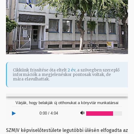
Cikkünk frissítése óta eltelt
2 év
, a szövegben szereplő
információk a megjelenéskor pontosak voltak, de
mára elavulhattak.
Várják, hogy belakják új otthonukat a könyvtár munkatársai
0:00
/
4:04
SZMJV képviselőtestülete legutóbbi ülésén elfogadta az