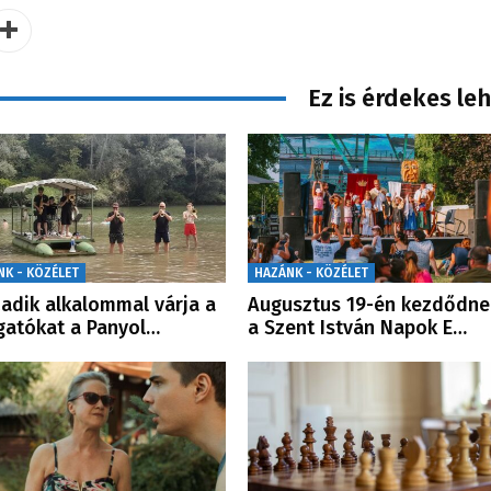
Ez is érdekes le
NK - KÖZÉLET
HAZÁNK - KÖZÉLET
adik alkalommal várja a
Augusztus 19-én kezdődne
gatókat a Panyol…
a Szent István Napok E…