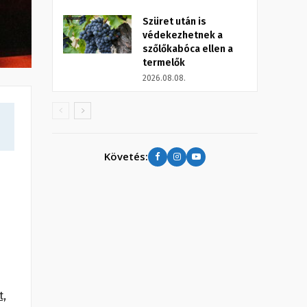
Szüret után is
védekezhetnek a
szőlőkabóca ellen a
termelők
2026.08.08.
Követés:
t,