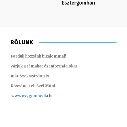
Esztergomban
RÓLUNK
Fordulj hozzánk bizalommal!
Várjuk a témákat és információkat
már Szekszárdon is.
Köszönettel: Szél Móni
www.oxygenmedia.hu
Müller Ádám – online szerkesztő – 2016
Monoczk