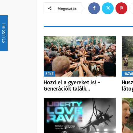
Megosztás
FRISSÍTÉS
ZENE
HAZÁ
Hozd el a gyereket is! –
Husz
Generációk találk…
láto