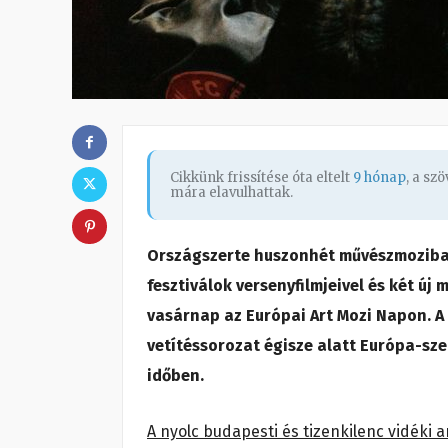
Cikkünk frissítése óta eltelt
9 hónap
, a sz
mára elavulhattak.
Országszerte huszonhét művészmoziban
fesztiválok versenyfilmjeivel és két új 
vasárnap az Európai Art Mozi Napon. A
vetítéssorozat égisze alatt Európa-sze
időben.
A nyolc budapesti és tizenkilenc vidéki 