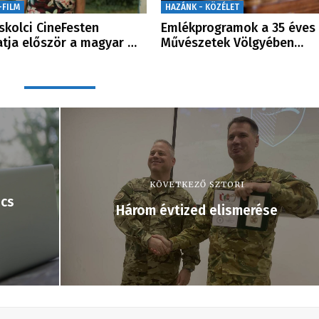
-FILM
HAZÁNK - KÖZÉLET
skolci CineFesten
Emlékprogramok a 35 éves
atja először a magyar …
Művészetek Völgyében…
KÖVETKEZŐ SZTORI
ncs
Három évtized elismerése