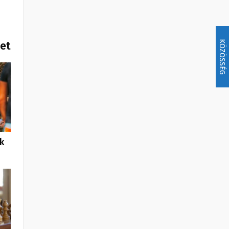
KÖZÖSSÉG
het
k