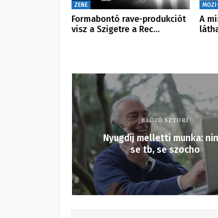
ZENE
MOZI
Formabontó rave-produkciót
A mi
visz a Szigetre a Rec…
láth
ELŐZŐ SZTORI
Nyugdíj melletti munka: ni
se tb, se szocho