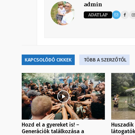
admin
ADATLAP
KAPCSOLÓDÓ CIKKEK
TÖBB A SZERZŐTŐL
Hozd el a gyereket is! –
Huszadik 
Generációk találkozása a
látogatók