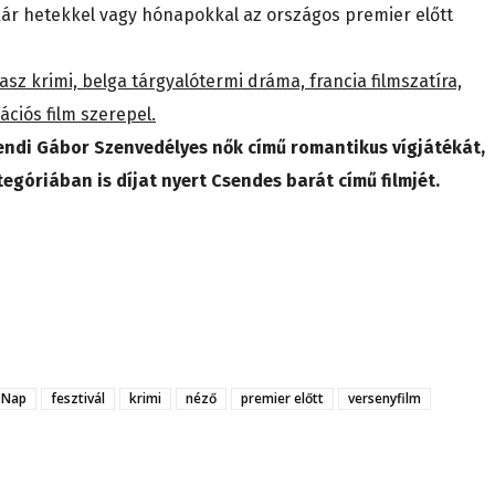
kár hetekkel vagy hónapokkal az országos premier előtt
sz krimi, belga tárgyalótermi dráma, francia filmszatíra,
ciós film szerepel.
rendi Gábor Szenvedélyes nők című romantikus vígjátékát,
tegóriában is díjat nyert Csendes barát című filmjét.
 Nap
fesztivál
krimi
néző
premier előtt
versenyfilm