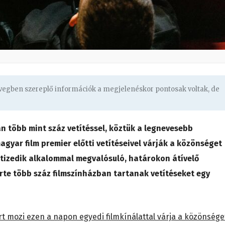
övegben szereplő információk a megjelenéskor pontosak voltak, de
 több mint száz vetítéssel, köztük a legnevesebb
magyar film premier előtti vetítéseivel várják a közönséget
 tizedik alkalommal megvalósuló, határokon átívelő
rte több száz filmszínházban tartanak vetítéseket egy
art mozi ezen a napon egyedi filmkínálattal várja a közönsége