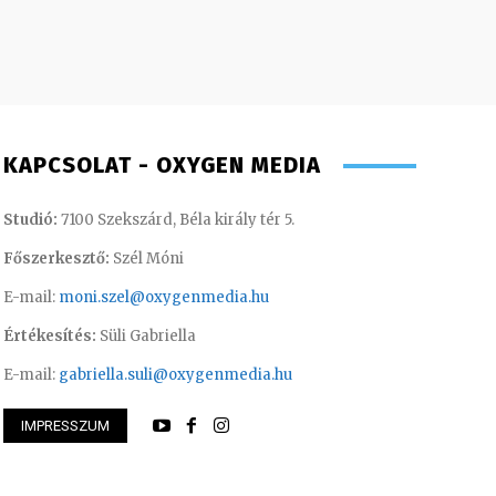
KAPCSOLAT - OXYGEN MEDIA
Studió:
7100 Szekszárd, Béla király tér 5.
Főszerkesztő:
Szél Móni
E-mail:
moni.szel@oxygenmedia.hu
Értékesítés:
Süli Gabriella
E-mail:
gabriella.suli@oxygenmedia.hu
IMPRESSZUM
i Mária – értékesítési vezető
Horváth Ferenc – o