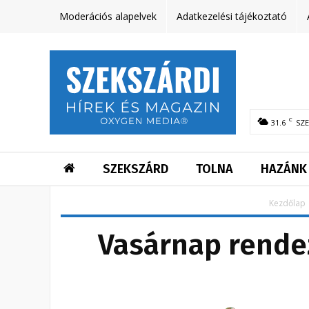
Moderációs alapelvek
Adatkezelési tájékoztató
C
31.6
SZ
SZEKSZÁRD
TOLNA
HAZÁNK
Kezdőlap
Vasárnap rendez