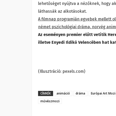
lehetőséget nyújtva a nézőknek, hogy a
láthassák az alkotásokat.
A filmnap programján egyebek mellett ola
német pszichológiai dráma, norvég animá
Az eseményen premier előtt vetítik He
illetve Enyedi Ildikó Velencében hat ka
(Illusztráció: pexels.com)
CÍMKÉK
animáció
dráma
Európai Art Mozi
művészmozi