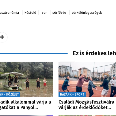
asztronómia
kóstoló
sör
sörfőzde
sörkülönlegességek
Ez is érdekes le
NK - KÖZÉLET
HAZÁNK - SPORT
adik alkalommal várja a
Családi Mozgásfesztiválra
gatókat a Panyol…
várják az érdeklődőket…