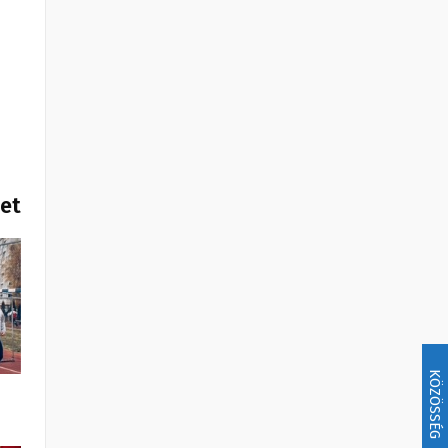
het
KÖZÖSSÉG