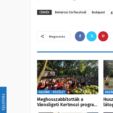
CÍMKÉK
Belvárosi Sörfesztivál
Budapest
g
Megosztás
HAZÁNK - KÖZÉLET
HAZÁ
FRISSÍTÉS
Meghosszabbították a
Husz
Városligeti Kertmozi progra…
láto