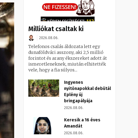
Milliókat csaltak ki
2026.08.06.
Telefonos csalás áldozata lett egy
dunaföldvári asszony, aki 2,5 millió
forintot és arany ékszereket adott át
ismeretleneknek, miután elhitették
vele, hogy a fia súlyos...
Ingyenes
nyitónapokkal debütál
Eplény új
bringapályája
2026.08.06.
Keresik a 16 éves
Amandát
2026.08.06.