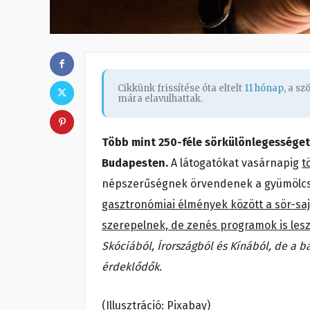
Cikkünk frissítése óta eltelt
11 hónap
, a s
mára elavulhattak.
Több mint 250-féle sörkülönlegességet
Budapesten.
A látogatókat vasárnapig
t
népszerűségnek örvendenek a gyümölcsö
gasztronómiai élmények között a sör-saj
szerepelnek, de zenés programok is les
Skóciából, Írországból és Kínából, de a ba
érdeklődők.
(Illusztráció: Pixabay)