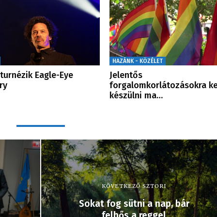
HAZÁNK - KÖZÉLET
 turnézik Eagle-Eye
Jelentős
ry
forgalomkorlátozásokra ke
készülni ma…
KÖVETKEZŐ SZTORI
Sokat fog sütni a nap, bár
felhős a reggel