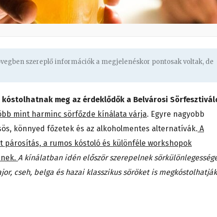
zövegben szereplő információk a megjelenéskor pontosak voltak, de
 kóstolhatnak meg az érdeklődők a Belvárosi Sörfesztivál
öbb mint harminc sörfőzde kínálata várja
. Egyre nagyobb
s, könnyed főzetek és az alkoholmentes alternatívák.
A
t párosítás, a rumos kóstoló és különféle workshopok
znek.
A kínálatban idén először szerepelnek sörkülönlegesség
jor, cseh, belga és hazai klasszikus söröket is megkóstolhatják