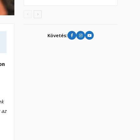
Követés:
on
ek
 az