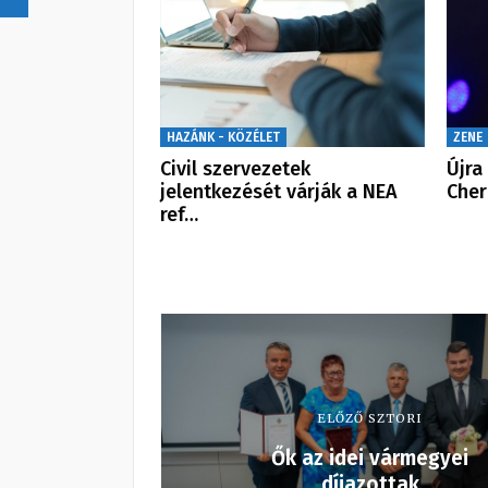
HAZÁNK - KÖZÉLET
ZENE
Civil szervezetek
Újra
jelentkezését várják a NEA
Cher
ref…
ELŐZŐ SZTORI
Ők az idei vármegyei
díjazottak