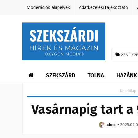
Moderációs alapelvek
Adatkezelési tájékoztató
C
27.5
SZ
SZEKSZÁRD
TOLNA
HAZÁNK
Kezdőlap
Vasárnapig tart a 
admin
-
2025.09.0