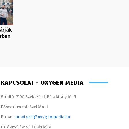
árják
rben
KAPCSOLAT - OXYGEN MEDIA
Studió:
7100 Szekszárd, Béla király tér 5.
Főszerkesztő:
Szél Móni
E-mail:
moni.szel@oxygenmedia.hu
Értékesítés:
Süli Gabriella