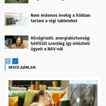
Nem érdemes évekig a fiókban
tartani a régi tableteket
Hőségriadó, energiabiztonság:
hétfőtől szerdáig így intézheti
ügyeit a NAV-nál
NEKED AJÁNLJUK