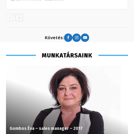
Követés:
MUNKATÁRSAINK
Gombos Éva – sales manager – 2017
H