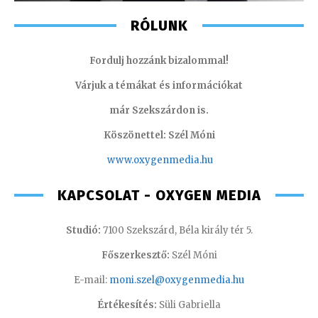
RÓLUNK
Fordulj hozzánk bizalommal!
Várjuk a témákat és információkat
már Szekszárdon is.
Köszönettel: Szél Móni
www.oxygenmedia.hu
KAPCSOLAT - OXYGEN MEDIA
Studió:
7100 Szekszárd, Béla király tér 5.
Főszerkesztő:
Szél Móni
E-mail:
moni.szel@oxygenmedia.hu
Értékesítés:
Süli Gabriella