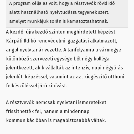
A program célja az volt, hogy a résztvevők rövid idő
alatt használható nyelvtudásra tegyenek szert,
amelyet munkájuk során is kamatoztathatnak.
A kezdő–újrakezdő szinten meghirdetett képzést
Kárpáti Ildikó rendvédelmi igazgatási alkalmazott,
angol nyelvtanár vezette. A tanfolyamra a vármegye
különböző szervezeti egységeiből négy kolléga
jelentkezett, akik vállalták az intenzív, napi négyórás
jelenléti képzéssel, valamint az azt kiegészítő otthoni
felkészüléssel járó kihívást.
A résztvevők nemcsak nyelvtani ismereteiket
frissíthették fel, hanem a mindennapi
kommunikációban is magabiztosabbá váltak.