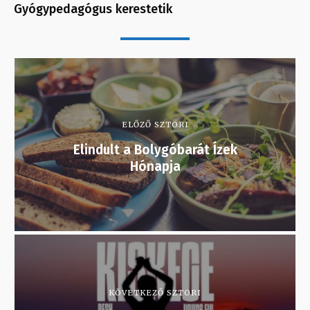
Gyógypedagógus kerestetik
ELŐZŐ SZTORI
Elindult a Bolygóbarát Ízek
Hónapja
KÖVETKEZŐ SZTORI