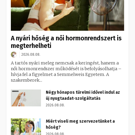
A nyári hőség a női hormonrendszert is
megterhelheti
2026.08.08.
A tartós nyári meleg nemcsak a keringést, hanem a
női hormonrendszer működését is befolyásolhatja –
hívja fel a figyelmet a Semmelweis Egyetem. A
szakemberek...
Négy hónapos türelmi idővel indul az
új nyugtaadat-szolgáltatás
2026.08.08.
Miért viseli meg szervezetünket a
hőség?
2026.08.08.