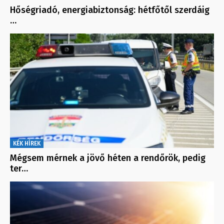
Hőségriadó, energiabiztonság: hétfőtől szerdáig
…
KÉK HÍREK
Mégsem mérnek a jövő héten a rendőrök, pedig
ter…