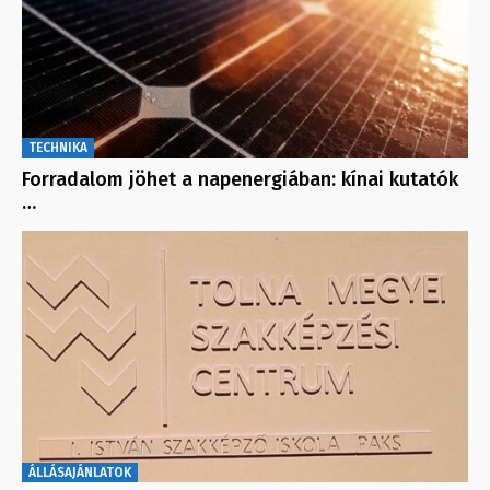
TECHNIKA
Forradalom jöhet a napenergiában: kínai kutatók
…
ÁLLÁSAJÁNLATOK