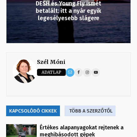
DESH és Young Fly ismét
betalált: itt a nyár egyik
legesélyesebb slágere
Szél Móni
ADATLAP
KAPCSOLÓDÓ CIKKEK
TÖBB A SZERZŐTŐL
Értékes alapanyagokat rejtenek a
meghibásodott gépek