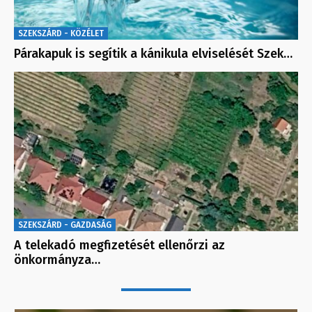
SZEKSZÁRD - KÖZÉLET
Párakapuk is segítik a kánikula elviselését Szek…
SZEKSZÁRD - GAZDASÁG
A telekadó megfizetését ellenőrzi az
önkormányza…