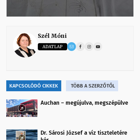
Szél Móni
ADATLAP
KAPCSOLÓDÓ CIKKEK
TÖBB A SZERZŐTŐL
Auchan – megújulva, megszépülve
Dr. Sárosi József a víz tiszteletére