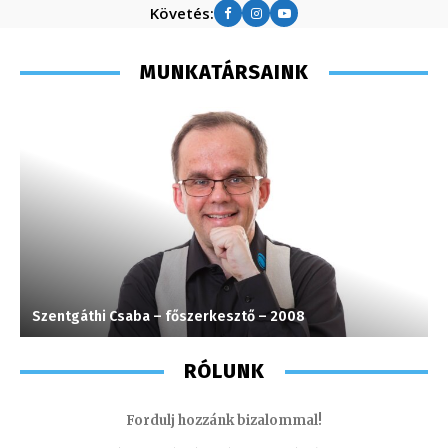
Követés:
MUNKATÁRSAINK
Szentgáthi Csaba – főszerkesztő – 2008
H
RÓLUNK
Fordulj hozzánk bizalommal!