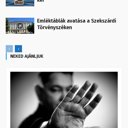
kér
Emléktáblák avatása a Szekszárdi
Törvényszéken
NEKED AJÁNLJUK