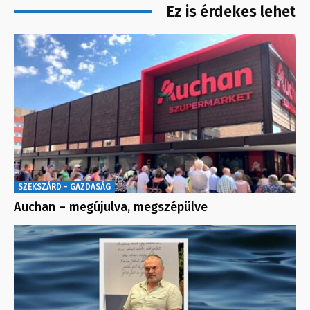
Ez is érdekes lehet
SZEKSZÁRD - GAZDASÁG
Auchan – megújulva, megszépülve