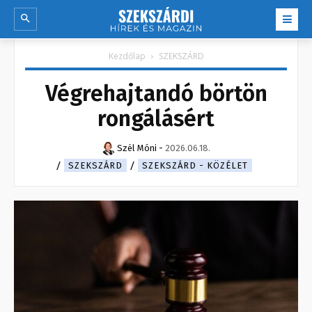
Kezdőlap
SZEKSZÁRD
Végrehajtandó börtön
rongálásért
Szél Móni
-
2026.06.18.
SZEKSZÁRD
SZEKSZÁRD - KÖZÉLET