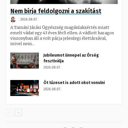
Nem bírja feldolgozni a szakítást
2026.08.07.
A Tamási Járási Ügyészség magánlaksértés miatt
emelt vádat egy 43 éves férfi ellen. A vádlott haragos
viszonyban áll a volt párja jelenlegi élettársával,
mivel nem...
Jubileumot ünnepel az Őrség
fesztiválja
2026.08.07.
Öt tűzeset is adott okot vonulni
2026.08.07.