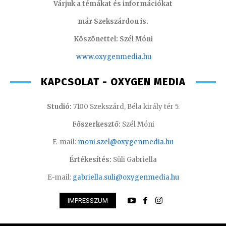
Várjuk a témákat és információkat
már Szekszárdon is.
Köszönettel: Szél Móni
www.oxygenmedia.hu
KAPCSOLAT - OXYGEN MEDIA
Studió:
7100 Szekszárd, Béla király tér 5.
Főszerkesztő:
Szél Móni
E-mail:
moni.szel@oxygenmedia.hu
Értékesítés:
Süli Gabriella
E-mail:
gabriella.suli@oxygenmedia.hu
IMPRESSZUM