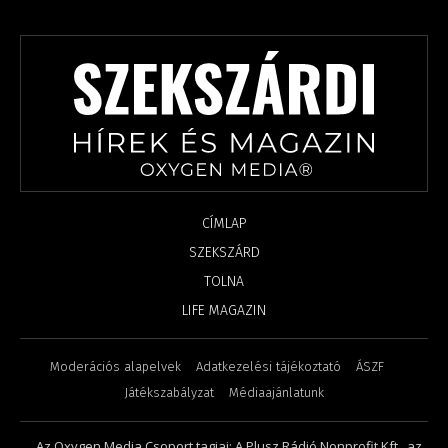
CÍMLAP
SZEKSZÁRD
TOLNA
LIFE MAGAZIN
Moderációs alapelvek
Adatkezelési tájékoztató
ÁSZF
Játékszabályzat
Médiaajánlatunk
Az Oxygen Media Csoport tagjai: A Plusz Rádió Nonprofit Kft., az