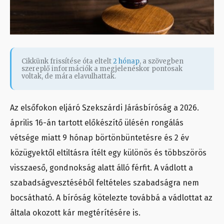
Cikkünk frissítése óta eltelt
2 hónap
, a szövegben
szereplő információk a megjelenéskor pontosak
voltak, de mára elavulhattak.
Az elsőfokon eljáró Szekszárdi Járásbíróság a 2026.
április 16-án tartott előkészítő ülésén rongálás
vétsége miatt 9 hónap börtönbüntetésre és 2 év
közügyektől eltiltásra ítélt egy különös és többszörös
visszaeső, gondnokság alatt álló férfit. A vádlott a
szabadságvesztéséből feltételes szabadságra nem
bocsátható. A bíróság kötelezte továbbá a vádlottat az
általa okozott kár megtérítésére is.