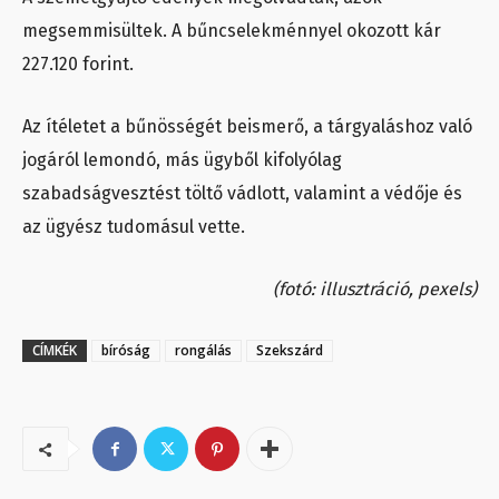
megsemmisültek. A bűncselekménnyel okozott kár
227.120 forint.
Az ítéletet a bűnösségét beismerő, a tárgyaláshoz való
jogáról lemondó, más ügyből kifolyólag
szabadságvesztést töltő vádlott, valamint a védője és
az ügyész tudomásul vette.
(fotó: illusztráció, pexels)
CÍMKÉK
bíróság
rongálás
Szekszárd