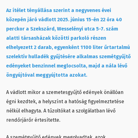
Az ítélet tényállása szerint a negyvenes évei
közepén járó vádlott 2025. június 15-én 22 óra 40
perckor a Szekszárd, Wesselényi utca 5-7. szám
alatti társasházak közötti parkoló részen
elhelyezett 2 darab, egyenként 1100 liter űrtartalmú
szelektív hulladék gyűjtésére alkalmas szemétgyűjtő
edényeket benzinnel meglocsolta, majd a nála lévő
öngyújtóval meggyújtotta azokat.
A vádlott mikor a szemetesgyűjtő edények önállóan
égni kezdtek, a helyszínt a hatóság figyelmeztetése
nélkül elhagyta. A tűzoltókat a szolgálatban lévő
rendőrjárőr értesítette.
A szemétgyűjtő edények megolvadtak, azok