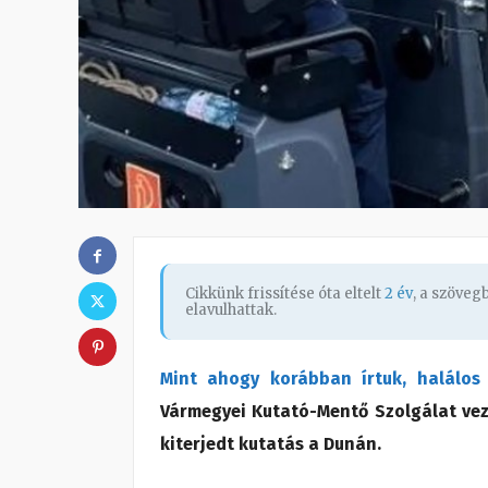
Cikkünk frissítése óta eltelt
2 év
, a szöve
elavulhattak.
Mint ahogy korábban írtuk, halálos
Vármegyei Kutató-Mentő Szolgálat vez
kiterjedt kutatás a Dunán.