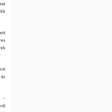
kat
ább
ett
res
zek
rfi
 és
k –
ról