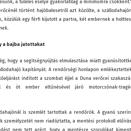
sünk, a túlélés esélye gyakorlatilag a minimumra csökkent.
őcénél történt hajóbalesetről azt közölte, a szállodahajó
közülük egy férfi kijutott a partra, két embernek a holttes
nek.
 a bajba jutottakat
ég, hogy a segítségnyújtás elmulasztása miatt gyanúsítottk
zállodahajó kapitányát. A rendőrségi honlapon emlékeztettek
eljárást indított a szombat éjjel a Duna verőcei szakaszá
al és öt ember eltűnésével járó motorcsónak-tragé
dahajónál is szemlét tartottak a rendőrök. A gyanú szerin
k személyzetét nem riadóztatta, a mentési protokoll előírás
edést nem tett azért, hogy a mentésre szorulókat kiment