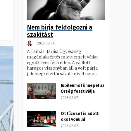
Nem bírja feldolgozni a
szakítást
2026.08.07.
A Tamási Járási Ügyészség
magánlaksértés miatt emelt vádat
egy 43 éves férfi ellen. A vádlott
haragos viszonyban áll a volt párja
jelenlegi élettársával, mivel nem...
Jubileumot ünnepel az
Őrség fesztiválja
2026.08.07.
Öt tűzeset is adott
okot vonulni
2026.08.07.