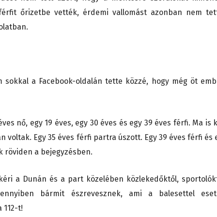
férfit őrizetbe vették, érdemi vallomást azonban nem tet
olatban.
m sokkal a Facebook-oldalán tette közzé, hogy még öt emb
es nő, egy 19 éves, egy 30 éves és egy 39 éves férfi. Ma is k
oltak. Egy 35 éves férfi partra úszott. Egy 39 éves férfi és 
ák röviden a bejegyzésben.
éri a Dunán és a part közelében közlekedőktől, sportolókt
mennyiben bármit észrevesznek, ami a balesettel eset
 112-t!