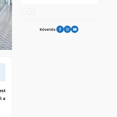
Követés:
a
est
l a