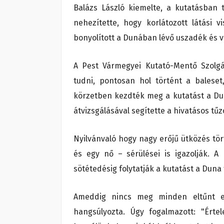
Balázs László kiemelte, a kutatásban
nehezítette, hogy korlátozott látási 
bonyolított a Dunában lévő uszadék és v
A Pest Vármegyei Kutató-Mentő Szolgá
tudni, pontosan hol történt a baleset
körzetben kezdték meg a kutatást a Du
átvizsgálásával segítette a hivatásos tű
Nyilvánvaló hogy nagy erőjű ütközés történ
és egy nő – sérülései is igazolják. A
sötétedésig folytatják a kutatást a Duna 
Ameddig nincs meg minden eltűnt e
hangsúlyozta. Úgy fogalmazott: "Ért