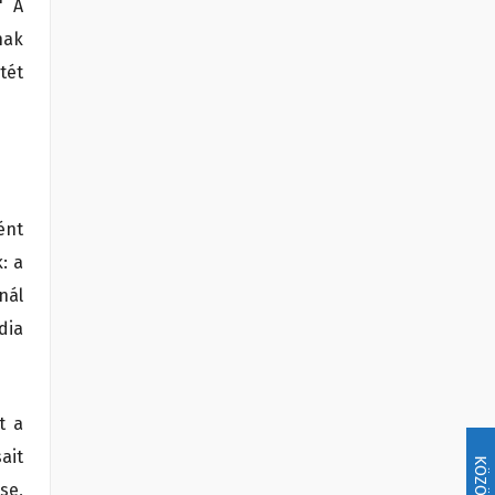
" A
nak
tét
ént
: a
nál
dia
t a
ait
KÖZÖSSÉG
se,