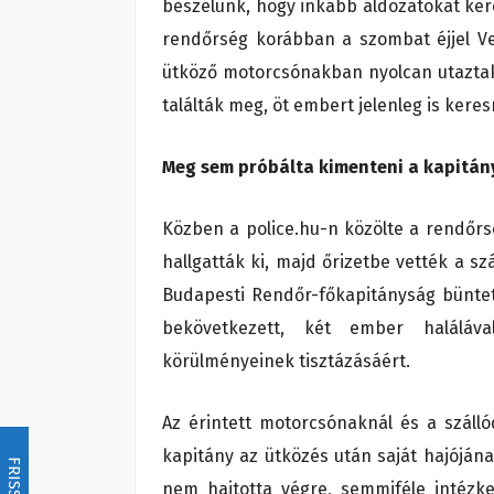
beszélünk, hogy inkább áldozatokat kere
rendőrség korábban a szombat éjjel Ver
ütköző motorcsónakban nyolcan utaztak, 
találták meg, öt embert jelenleg is keres
Meg sem próbálta kimenteni a kapitány
Közben a police.hu-n közölte a rendőrs
hallgatták ki, majd őrizetbe vették a s
Budapesti Rendőr-főkapitányság büntető
bekövetkezett, két ember haláláv
körülményeinek tisztázásáért.
Az érintett motorcsónaknál és a szálló
kapitány az ütközés után saját hajójána
FRISSÍTÉS
nem hajtotta végre, semmiféle intézk