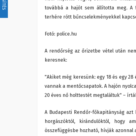
továbbá a hajót sem állította meg. A 
terhére rótt bűncselekményekkel kapcs
Fotó: police.hu
A rendőrség az őrizetbe vétel után ne
keresnek:
"Akiket még keresünk: egy 18 és egy 28 év
vannak a mentőcsapatok. A hajón nyolcan v
20 éves nő holttestét megtaláltuk" – írt
A Budapesti Rendőr-főkapitányság azt k
horgászóktól, kirándulóktól, hogy a
összefüggésbe hozható, hívják azonnal a