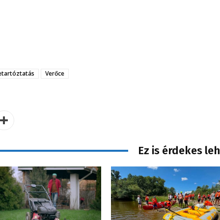
etartóztatás
Verőce
Ez is érdekes le