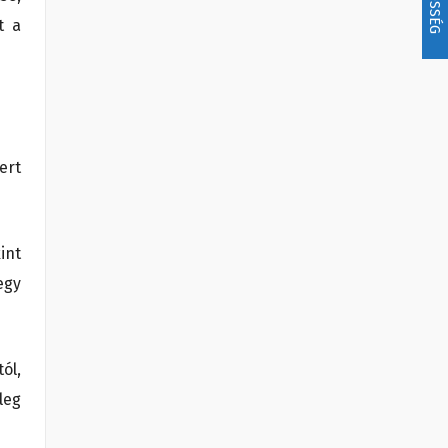
t a
ert
int
egy
ól,
leg