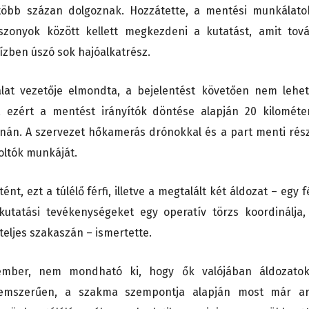
 több százan dolgoznak. Hozzátette, a mentési munkálato
viszonyok között kellett megkezdeni a kutatást, amit tov
ízben úszó sok hajóalkatrész.
lat vezetője elmondta, a bejelentést követően nem lehet
, ezért a mentést irányítók döntése alapján 20 kilométe
nán. A szervezet hőkamerás drónokkal és a part menti rés
zoltók munkáját.
t, ezt a túlélő férfi, illetve a megtalált két áldozat – egy fé
 kutatási tevékenységeket egy operatív törzs koordinálja,
teljes szakaszán – ismertette.
mber, nem mondható ki, hogy ők valójában áldozato
elemszerűen, a szakma szempontja alapján most már ar