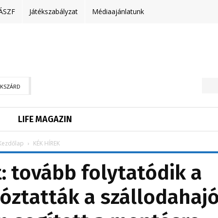
ÁSZF
Játékszabályzat
Médiaajánlatunk
EKSZÁRD
LIFE MAGAZIN
Kezdőlap
KÉK HÍREK
: tovább folytatódik a
tóztatták a szállodahaj