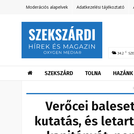
Moderációs alapelvek
Adatkezelési tájékoztató
C
34.2
SZ
SZEKSZÁRD
TOLNA
HAZÁNK
Verőcei baleset
kutatás, és letar