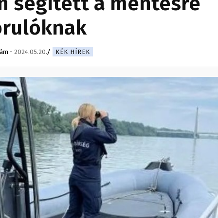
m segített a mentésre
orulóknak
dám
-
2024.05.20.
KÉK HÍREK