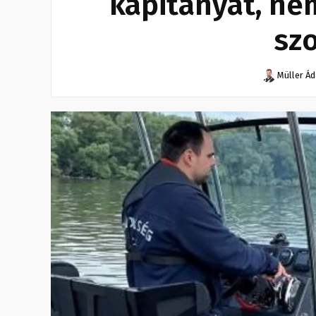
kapitányát, ne
sz
Müller Á