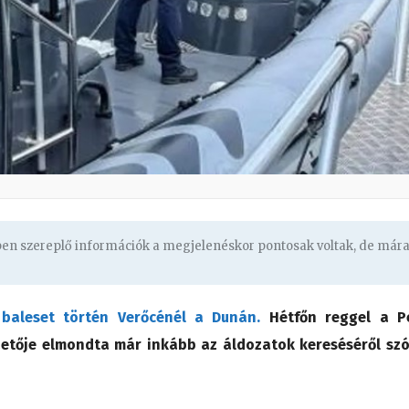
gben szereplő információk a megjelenéskor pontosak voltak, de már
 baleset történ Verőcénél a Dunán.
Hétfőn reggel a P
etője elmondta már inkább az áldozatok kereséséről szó