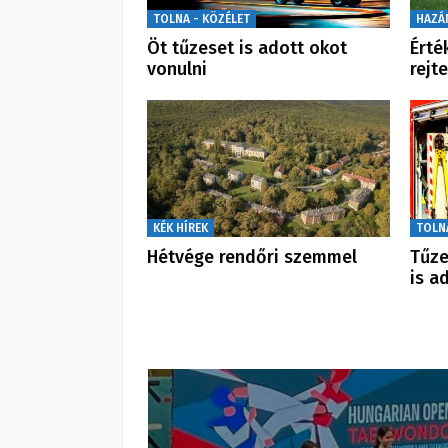
TOLNA - KÖZÉLET
HAZÁ
Öt tűzeset is adott okot
Érté
vonulni
rejt
KÉK HÍREK
TOLN
Hétvége rendőri szemmel
Tűze
is a