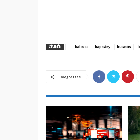
CÍMKÉK
baleset
kapitány
kutatás
l
Megosztás