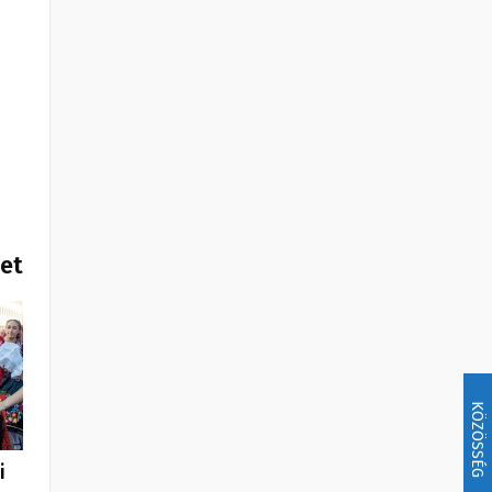
het
KÖZÖSSÉG
i