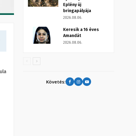
Eplény új
bringapályája
2026.08.06.
Keresik a 16 éves
Amandát
a
2026.08.06.
ula
Követés: