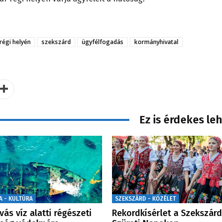
régi helyén
szekszárd
ügyfélfogadás
kormányhivatal
Ez is érdekes le
A - KULTÚRA
SZEKSZÁRD - KÖZÉLET
ívás víz alatti régészeti
Rekordkísérlet a Szekszárd