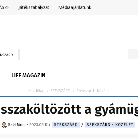
ÁSZF
Játékszabályzat
Médiaajánlatunk
EKSZÁRD
LIFE MAGAZIN
Kezdőlap
SZEKSZÁRD
Szekszárd - Közélet
isszaköltözött a gyámü
Szél Móni
-
2023.05.17.
SZEKSZÁRD
SZEKSZÁRD - KÖZÉLET