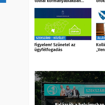
tolnai kormányablakban…
örö
SZEKSZÁRD - KÖZÉLET
ÁLLÁ
Figyelem! Szünetel az
Koll
ügyfélfogadás
„Ven
ELŐZŐ SZTORI
Balázsék a belvárosban