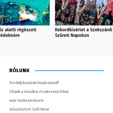
íz alatti régészeti
Rekordkísérlet a Szekszárdi
védelmére
Szüreti Napokon
RÓLUNK
Fordulj hozzánk bizalommal!
Várjuk a témákat és információkat
már Szekszárdon is.
Köszönettel: Szél Móni