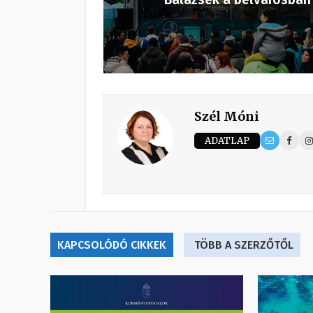
Szél Móni
ADATLAP
KAPCSOLÓDÓ CIKKEK
TÖBB A SZERZŐTŐL