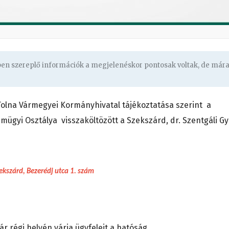
gben szereplő információk a megjelenéskor pontosak voltak, de már
A Tolna Vármegyei Kormányhivatal tájékoztatása szerint a
ámügyi Osztálya visszaköltözött a Szekszárd, dr. Szentgáli Gy
ekszárd, Bezerédj utca 1. szám
 régi helyén várja ügyfeleit a hatóság.