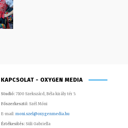
KAPCSOLAT - OXYGEN MEDIA
Studió:
7100 Szekszárd, Béla király tér 5.
Főszerkesztő:
Szél Móni
E-mail:
moni.szel@oxygenmedia.hu
Értékesítés:
Süli Gabriella