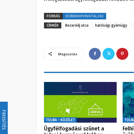
FORRÁS
KORMANYHIVATAL.HU
CÍMKÉK
Bezerédj utca
hatósági gyámügy
Megosztás
FRISSÍTÉS
TOLNA - KÖZÉLET
TOLN
Ügyfélfogadási szünet a
Felh