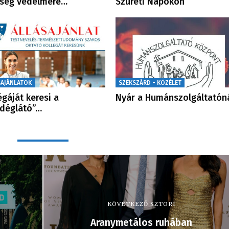
kség védelmére…
Szüreti Napokon
SAJÁNLATOK
SZEKSZÁRD - KÖZÉLET
égáját keresi a
Nyár a Humánszolgáltatón
déglátó”…
KÖVETKEZŐ SZTORI
Aranymetálos ruhában