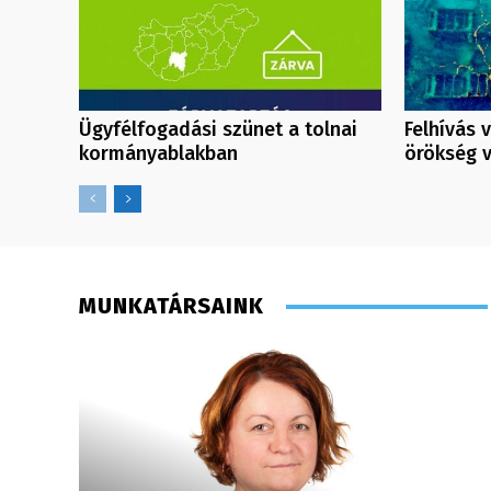
Ügyfélfogadási szünet a tolnai
Felhívás v
kormányablakban
örökség 
MUNKATÁRSAINK