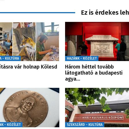
Ez is érdekes le
A - KULTÚRA
HAZÁNK - KÖZÉLET
lításra vár holnap Kölesd
Három héttel tovább
látogatható a budapesti
agya…
NK - KÖZÉLET
SZEKSZÁRD - KULTÚRA