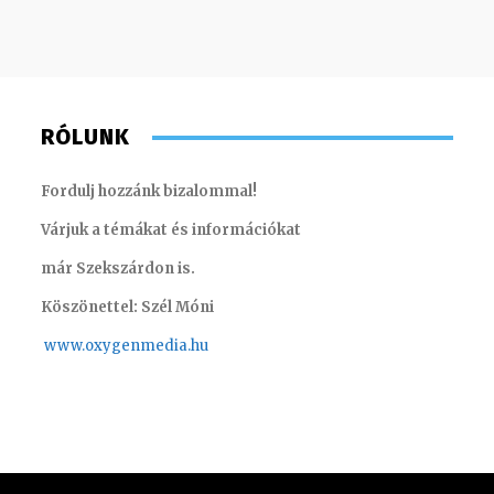
RÓLUNK
Fordulj hozzánk bizalommal!
Várjuk a témákat és információkat
már Szekszárdon is.
Köszönettel: Szél Móni
www.oxygenmedia.hu
Müller Ádám – online szerkesztő – 2016
Varga L