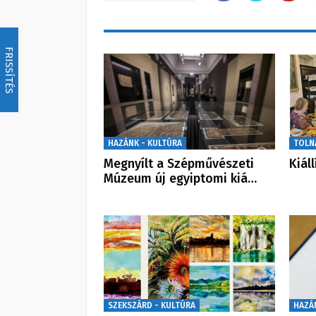
FRISSÍTÉS
HAZÁNK - KULTÚRA
TOLN
Megnyílt a Szépművészeti
Kiál
Múzeum új egyiptomi kiá…
SZEKSZÁRD - KULTÚRA
HAZÁ