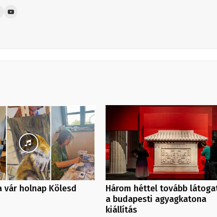
ra vár holnap Kölesd
Három héttel tovább látoga
a budapesti agyagkatona
kiállítás