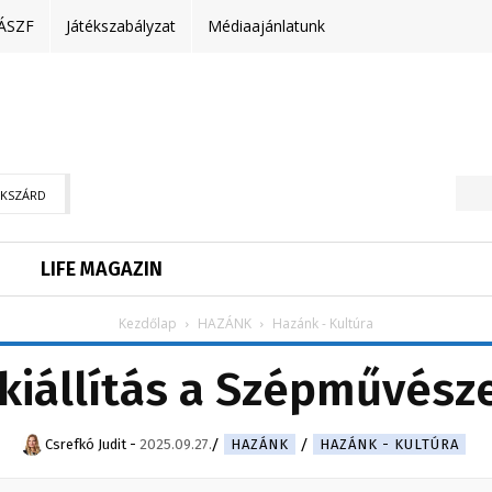
ÁSZF
Játékszabályzat
Médiaajánlatunk
EKSZÁRD
LIFE MAGAZIN
Kezdőlap
HAZÁNK
Hazánk - Kultúra
-kiállítás a Szépművés
Csrefkó Judit
-
2025.09.27.
HAZÁNK
HAZÁNK - KULTÚRA