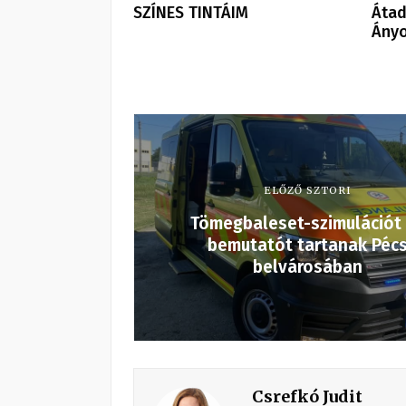
SZÍNES TINTÁIM
Átad
Ányo
ELŐZŐ SZTORI
Tömegbaleset-szimulációt
bemutatót tartanak Péc
belvárosában
Csrefkó Judit