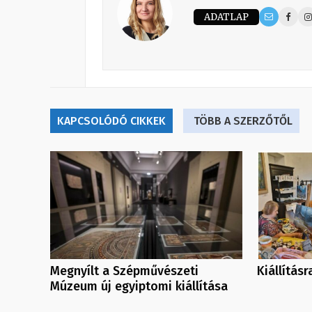
ADATLAP
KAPCSOLÓDÓ CIKKEK
TÖBB A SZERZŐTŐL
Megnyílt a Szépművészeti
Kiállítás
Múzeum új egyiptomi kiállítása