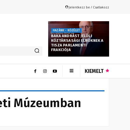
Jelentkezz be / Csatlakozz
HAZÁNK - KÖZÉLET
BAKA ANDRÁST JELÖLI
KÖZTÁRSASÁGI ELNÖKNEK A
TISZA PARLAMENTI
FRAKCIÓJA
KIEMELT
zeti Múzeumban