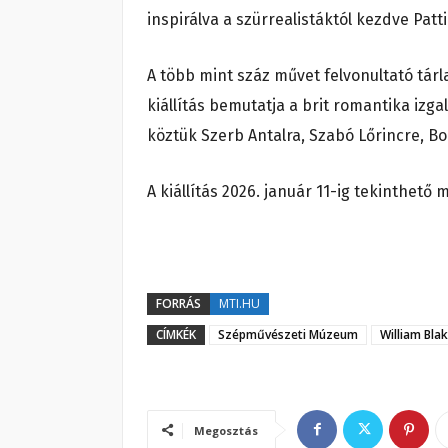
inspirálva a szürrealistáktól kezdve Patt
A több mint száz művet felvonultató tárl
kiállítás bemutatja a brit romantika izg
köztük Szerb Antalra, Szabó Lőrincre, Bo
A kiállítás 2026. január 11-ig tekinthe
FORRÁS
MTI.HU
CÍMKÉK
Szépművészeti Múzeum
William Bla
Megosztás