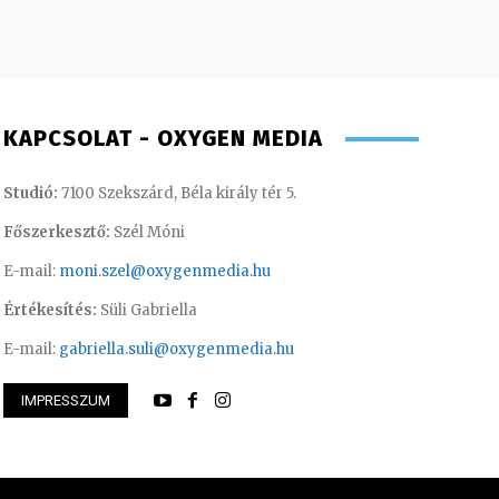
KAPCSOLAT - OXYGEN MEDIA
Studió:
7100 Szekszárd, Béla király tér 5.
Főszerkesztő:
Szél Móni
E-mail:
moni.szel@oxygenmedia.hu
Értékesítés:
Süli Gabriella
E-mail:
gabriella.suli@oxygenmedia.hu
IMPRESSZUM
ászló – operatőr-vágó – 2020
Süli Gabriella – sa