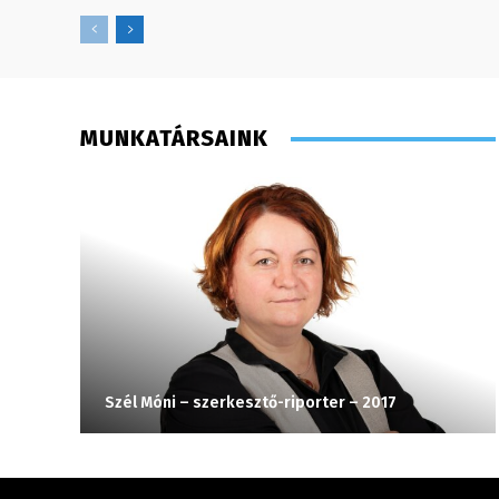
MUNKATÁRSAINK
Szél Móni – szerkesztő-riporter – 2017