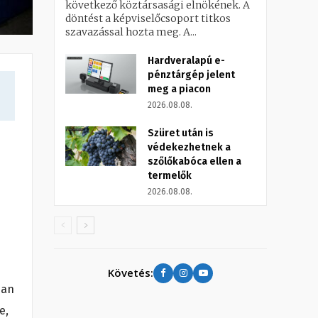
következő köztársasági elnökének. A
döntést a képviselőcsoport titkos
szavazással hozta meg. A...
Hardveralapú e-
pénztárgép jelent
meg a piacon
2026.08.08.
Szüret után is
védekezhetnek a
szőlőkabóca ellen a
termelők
2026.08.08.
Követés:
ban
e,