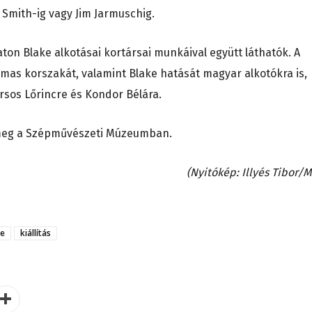
i Smith-ig vagy Jim Jarmuschig.
aton Blake alkotásai kortársai munkáival együtt láthatók. A
almas korszakát, valamint Blake hatását magyar alkotókra is,
rsos Lőrincre és Kondor Bélára.
tő meg a Szépművészeti Múzeumban.
(Nyitókép: Illyés Tibor/M
ke
kiállítás