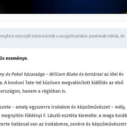
zövegben szereplő információk a megjelenéskor pontosak voltak, de
lis eseménye.
y és Pokol házassága – William Blake és kortársai
az idei év
a. A londoni Tate-tel közösen megvalósított kiállítás az első
rszágon, hanem a régióban is.
szete – amely egyszerre irodalom és képzőművészet – mély,
 A megnyitón Földényi F. László esztéta kiemelte: a maga korá
zerte hatással van az irodalomra, zenére és képzőművészetr