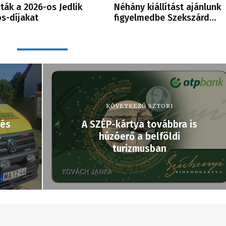
ták a 2026-os Jedlik
Néhány kiállítást ajánlunk
s-díjakat
figyelmedbe Szekszárd…
KÖVETKEZŐ SZTORI
 és
A SZÉP-kártya továbbra is
s
húzóerő a belföldi
turizmusban