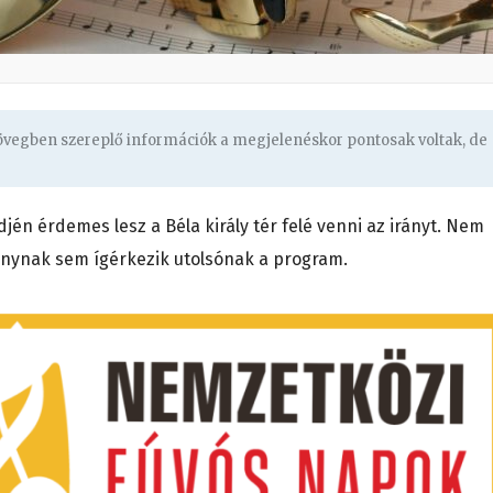
zövegben szereplő információk a megjelenéskor pontosak voltak, de
én érdemes lesz a Béla király tér felé venni az irányt. Nem
ánynak sem ígérkezik utolsónak a program.