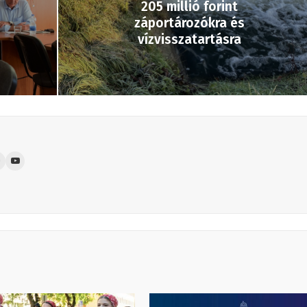
205 millió forint
záportározókra és
vízvisszatartásra