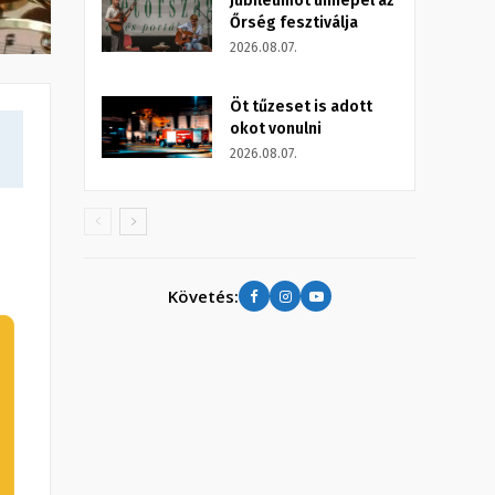
Jubileumot ünnepel az
Őrség fesztiválja
2026.08.07.
Öt tűzeset is adott
okot vonulni
2026.08.07.
Követés: