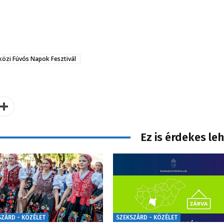
özi Fúvós Napok Fesztivál
Ez is érdekes le
SZÁRD - KÖZÉLET
SZEKSZÁRD - KÖZÉLET