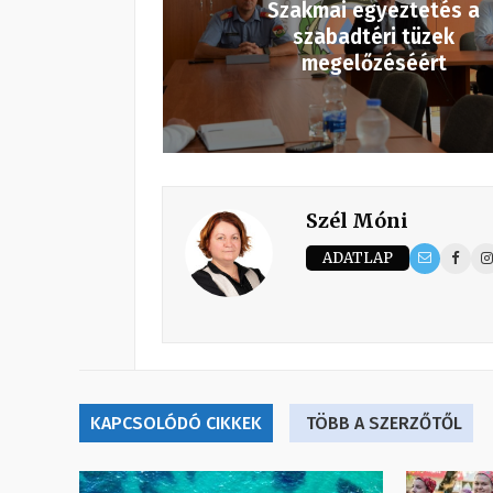
Szakmai egyeztetés a
szabadtéri tüzek
megelőzéséért
Szél Móni
ADATLAP
KAPCSOLÓDÓ CIKKEK
TÖBB A SZERZŐTŐL