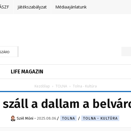
ÁSZF
Játékszabályzat
Médiaajánlatunk
SZÁRD
LIFE MAGAZIN
Kezdőlap
TOLNA
Tolna - Kultúra
 száll a dallam a belvá
Szél Móni
-
2025.08.06.
TOLNA
TOLNA - KULTÚRA