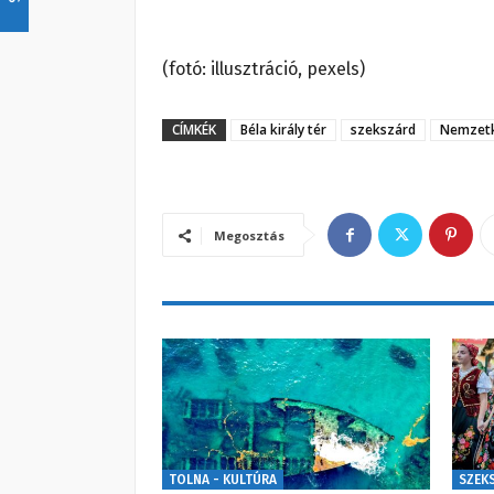
(fotó: illusztráció, pexels)
CÍMKÉK
Béla király tér
szekszárd
Nemzetk
Megosztás
TOLNA - KULTÚRA
SZEK