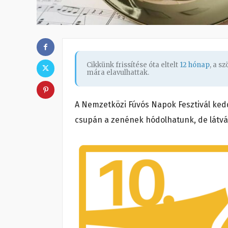
Cikkünk frissítése óta eltelt
12 hónap
, a s
mára elavulhattak.
A Nemzetközi Fúvós Napok Fesztivál keddj
csupán a zenének hódolhatunk, de látv