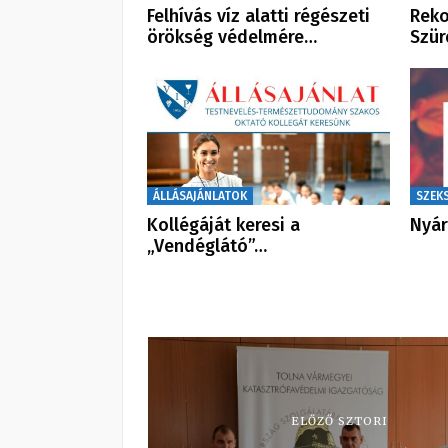
Felhívás víz alatti régészeti
Reko
örökség védelmére…
Szür
ÁLLÁSAJÁNLATOK
SZEK
Kollégáját keresi a
Nyár
„Vendéglátó”…
ELŐZŐ SZTORI