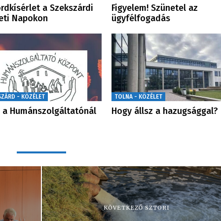
rdkísérlet a Szekszárdi
Figyelem! Szünetel az
eti Napokon
ügyfélfogadás
SZÁRD - KÖZÉLET
TOLNA - KÖZÉLET
 a Humánszolgáltatónál
Hogy állsz a hazugsággal?
KÖVETKEZŐ SZTORI