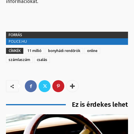
információkat.
FORRÁS
POLICE.HU
CÍMKÉK
11 millió
bonyhádi rendőrök
online
számlaszám
csalás
Ez is érdekes lehet