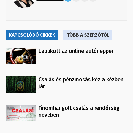
KAPCSOLÓDÓ CIKKEK
TÖBB A SZERZŐTŐL
Lebukott az online autónepper
Csalás és pénzmosás kéz a kézben
jár
Finomhangolt csalás a rendőrség
nevében