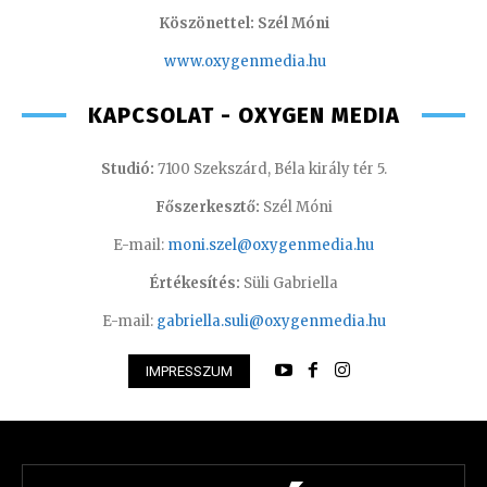
Köszönettel: Szél Móni
www.oxygenmedia.hu
KAPCSOLAT - OXYGEN MEDIA
Studió:
7100 Szekszárd, Béla király tér 5.
Főszerkesztő:
Szél Móni
E-mail:
moni.szel@oxygenmedia.hu
Értékesítés:
Süli Gabriella
E-mail:
gabriella.suli@oxygenmedia.hu
IMPRESSZUM