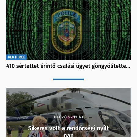
KÉK HÍREK
410 sértettet érintő csalási ügyet göngyölítette…
ELŐZŐ SZTORI
Sikeres volt a rendőrségi nyílt
nap