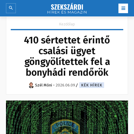
Kezdőlap
410 sértettet érintő
csalási ügyet
göngyölítettek fel a
bonyhádi rendőrök
Szél Móni
-
2026.06.09.
KÉK HÍREK