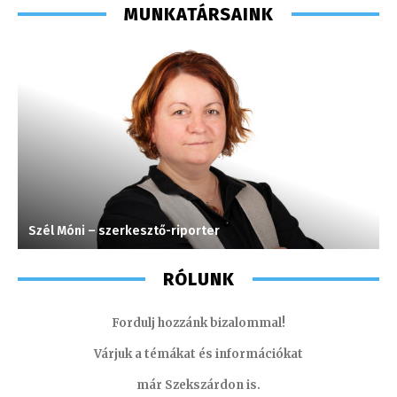
MUNKATÁRSAINK
Szél Móni – szerkesztő-riporter
K
RÓLUNK
Fordulj hozzánk bizalommal!
Várjuk a témákat és információkat
már Szekszárdon is.