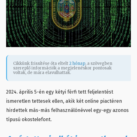
Cikkünk frissítése óta eltelt
2 hónap
, a szövegben
szereplő információk a megjelenéskor pontosak
voltak, de mára elavulhattak.
2024. április 5-én egy kétyi férfi tett feljelentést
ismeretlen tettesek ellen, akik két online piactéren
hirdettek más-más felhasználónévvel egy-egy azonos
típusú okostelefont.