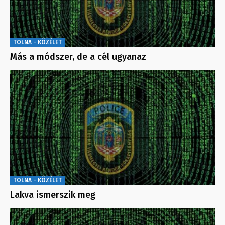
TOLNA - KÖZÉLET
Más a módszer, de a cél ugyanaz
TOLNA - KÖZÉLET
Lakva ismerszik meg