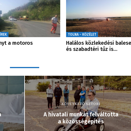
ÍREK
TOLNA - KÖZÉLET
nyt a motoros
Halálos közlekedési balese
és szabadtéri tűz is…
KÖVETKEZŐ SZTORI
a
A hivatali munkát felváltotta
a közösségépítés