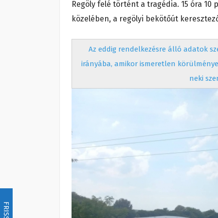
Regöly felé történt a tragédia. 15 óra 10
közelében, a regölyi bekötőút keresztez
Az eddig rendelkezésre álló adatok sz
irányába, amikor ismeretlen körülmények
neki sze
FRISSÍTÉS