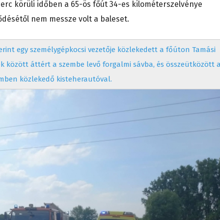
 perc körüli időben a 65-ös főút 34-es kilométerszelvénye
ődésétől nem messze volt a baleset.
erint egy személygépkocsi vezetője közlekedett a főúton Tamási
 között áttért a szembe levő forgalmi sávba, és összeütközött 
mben közlekedő kisteherautóval.