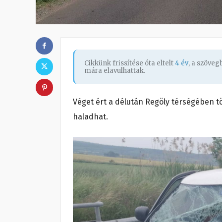
Cikkünk frissítése óta eltelt
4 év
, a szöve
mára elavulhattak.
Véget ért a délután Regöly térségében tö
haladhat.