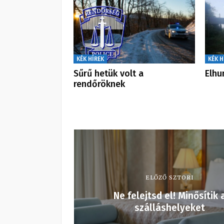
KÉK HÍREK
KÉK H
Sűrű hetük volt a
Elhu
rendőröknek
ELŐZŐ SZTORI
Ne felejtsd el! Minősítik 
szálláshelyeket