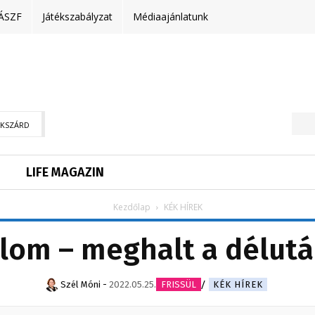
ÁSZF
Játékszabályzat
Médiaajánlatunk
EKSZÁRD
LIFE MAGAZIN
Kezdőlap
KÉK HÍREK
lom – meghalt a délutá
Szél Móni
-
2022.05.25.
FRISSÜL
KÉK HÍREK