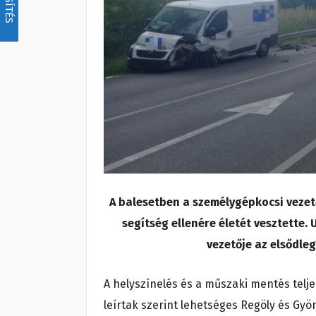
A balesetben a személygépkocsi vezetőj
segítség ellenére életét vesztette. 
vezetője az elsődle
A helyszínelés és a műszaki mentés telje
leírtak szerint lehetséges Regöly és Gyö