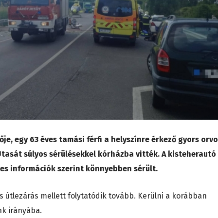
e, egy 63 éves tamási férfi a helyszínre érkező gyors orvo
Utasát súlyos sérülésekkel kórházba vitték. A kisteherautó
ges információk szerint könnyebben sérült.
s útlezárás mellett folytatódik tovább. Kerülni a korábban
nk irányába.