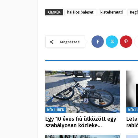
CÍMKÉK
halálos baleset
kisteherautó
Regö
Megosztás
KÉK HÍREK
KÉK H
Egy 10 éves fiú ütközött egy
Leta
szabályosan közleke…
rabl