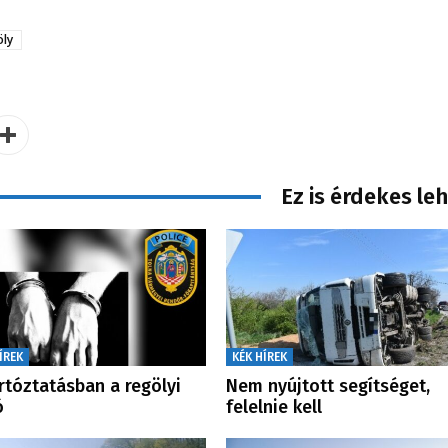
ly
Ez is érdekes le
ÍREK
KÉK HÍREK
rtóztatásban a regölyi
Nem nyújtott segítséget,
ó
felelnie kell